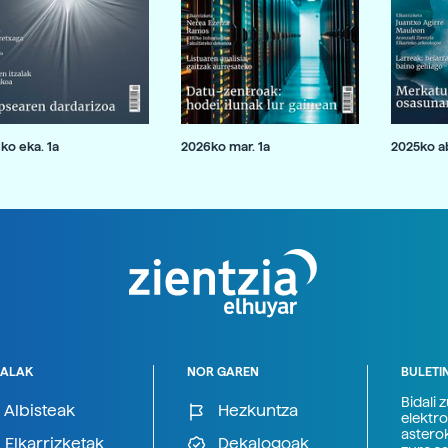
ko eka. 1a
2026ko mar. 1a
2025ko ab
ALAK
NOR GAREN
BULETI
Bidali 
Albisteak
Hezkuntza
elektro
astero
Elkarrizketak
Dekalogoak