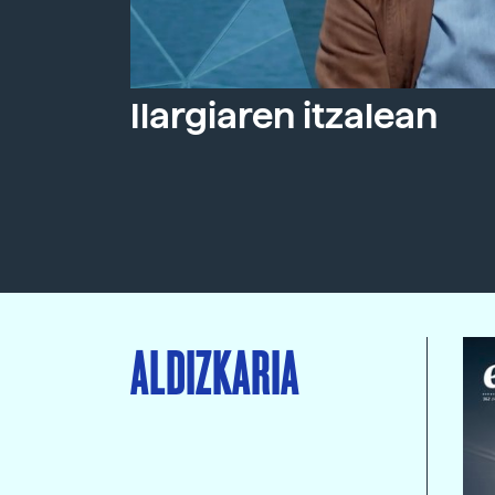
Ilargiaren itzalean
ALDIZKARIA