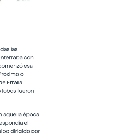
das las
 enterraba con
e comenzó esa
 Próximo o
e Erralla
s lobos fueron
en aquella época
respondía el
uipo dirigido por