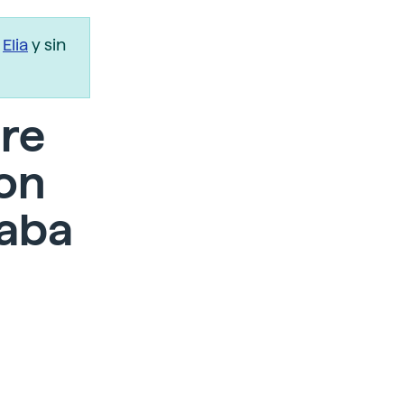
r
Elia
y sin
ere
ron
saba