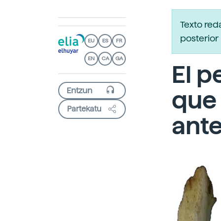
Texto red
posterior 
EU
ES
FR
EN
CA
GA
El p
que 
Partekatu
ante