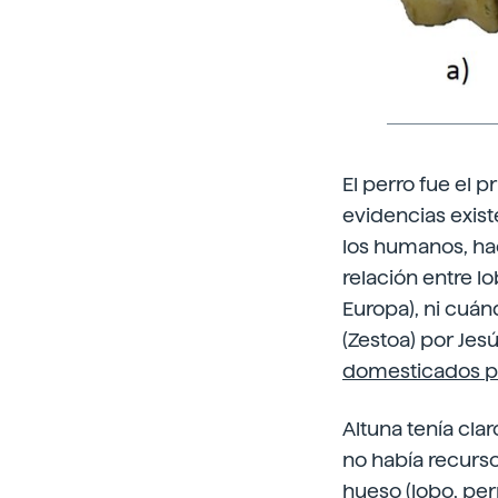
El perro fue el 
evidencias exist
los humanos, hac
relación entre l
Europa), ni cuán
(Zestoa) por Jes
domesticados po
Altuna tenía cla
no había recurso
hueso (lobo, per