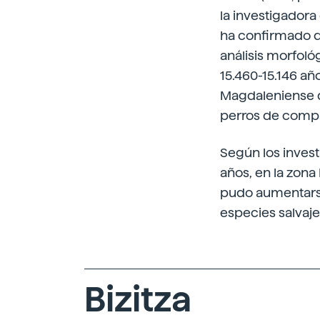
la investigadora
ha confirmado q
análisis morfoló
15.460-15.146 añ
Magdaleniense de
perros de compa
Según los inves
años, en la zona
pudo aumentarse
especies salvaje
Bizitza