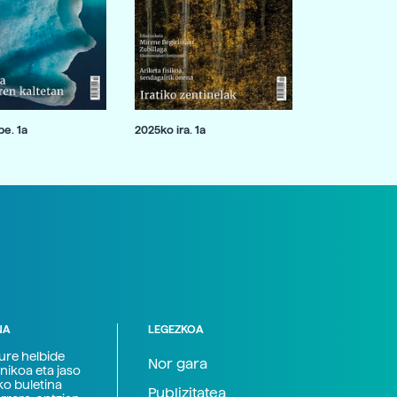
e. 1a
2025ko ira. 1a
NA
LEGEZKOA
zure helbide
Nor gara
nikoa eta jaso
ko buletina
Publizitatea