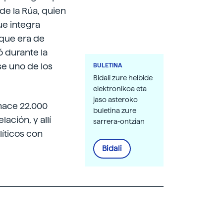
de la Rúa, quien
ue integra
 que era de
ó durante la
se uno de los
BULETINA
Bidali zure helbide
elektronikoa eta
jaso asteroko
hace 22.000
buletina zure
ación, y allí
sarrera-ontzian
íticos con
Bidali