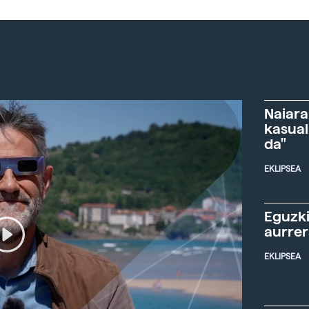
Naiara
kasual
da"
EKLIPSEA
Eguzki
aurre
EKLIPSEA