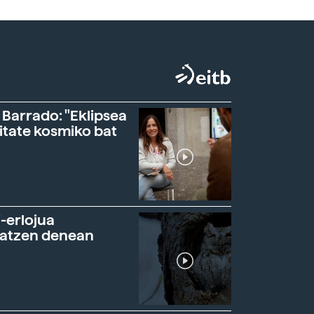
 Barrado: "Eklipsea
itate kosmiko bat
-erlojua
ratzen denean