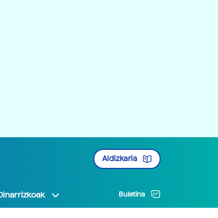
Aldizkaria
Oinarrizkoak
Buletina