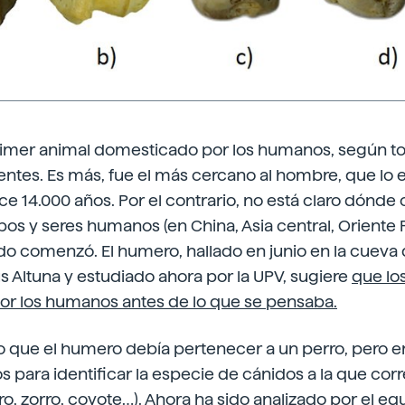
primer animal domesticado por los humanos, según to
entes. Es más, fue el más cercano al hombre, que lo
e 14.000 años. Por el contrario, no está claro dónd
obos y seres humanos (en China, Asia central, Oriente
do comenzó. El humero, hallado en junio en la cueva d
ús Altuna y estudiado ahora por la UPV, sugiere
que lo
r los humanos antes de lo que se pensaba.
ro que el humero debía pertenecer a un perro, pero 
s para identificar la especie de cánidos a la que cor
ro, zorro, coyote…). Ahora ha sido analizado por el eq