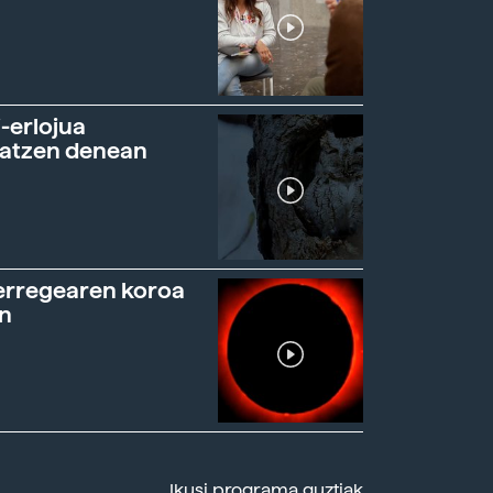
-erlojua
ratzen denean
erregearen koroa
n
Ikusi programa guztiak