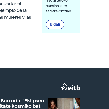
jaso asteroko
espertar el
buletina zure
 ejemplo de la
sarrera-ontzian
as mujeres y las
Bidali
 Barrado: "Eklipsea
itate kosmiko bat