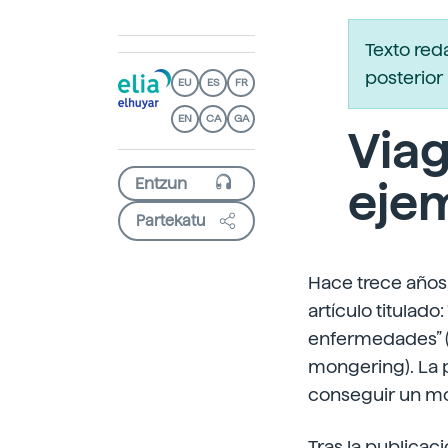
Texto red
posterior 
EU
ES
FR
EN
CA
GA
Viag
eje
Partekatu
Hace trece años,
artículo titulad
enfermedades” (
mongering).
La 
conseguir un mo
Tras la publicaci