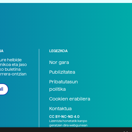
NA
LEGEZKOA
zure helbide
Nor gara
nikoa eta jaso
ko buletina
Publizitatea
arrera-ontzian
Pribatutasun
politika
li
Cookien erabilera
Kontaktua
CC BY-NC-ND 4.0
Lizentzia honetatik kanpo
geratzen dira webgunean
argitaratutako baliabide