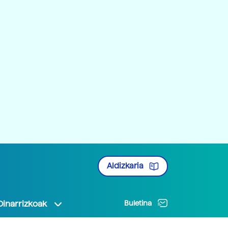
Aldizkaria
Oinarrizkoak
Buletina