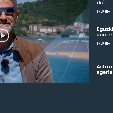
da"
EKLIPSEA
Eguzki
aurre
EKLIPSEA
Astro 
ageria