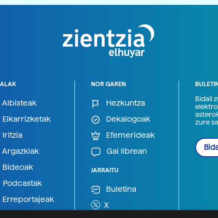
ALAK
NOR GAREN
BULETI
Bidali 
Albisteak
Hezkuntza
elektro
astero
Elkarrizketak
Dekalogoak
zure s
Iritzia
Efemerideak
Bida
Argazkiak
Gai librean
Bideoak
JARRAITU
Podcastak
Buletina
Erreportajeak
X