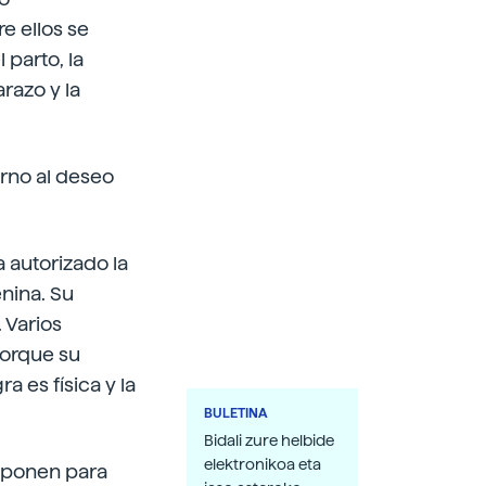
e ellos se
 parto, la
arazo y la
urno al deseo
 autorizado la
nina. Su
 Varios
porque su
a es física y la
BULETINA
Bidali zure helbide
elektronikoa eta
roponen para