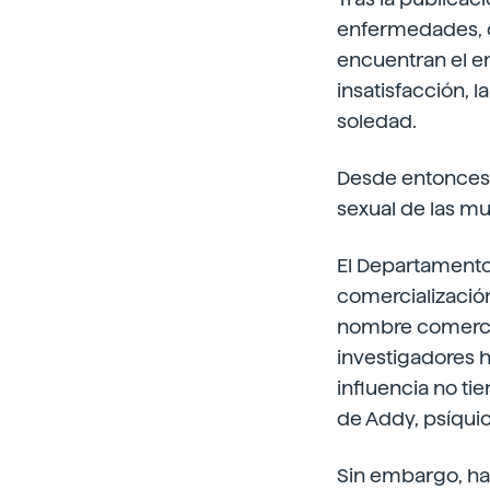
enfermedades, co
encuentran el env
insatisfacción, l
soledad.
Desde entonces l
sexual de las mu
El Departamento
comercializació
nombre comercia
investigadores 
influencia no tie
de Addy, psíquic
Sin embargo, hay