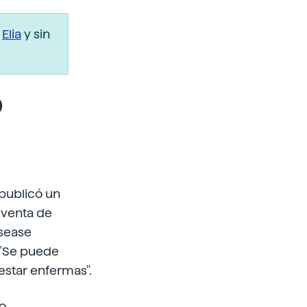
r
Elia
y sin
o
publicó un
 venta de
isease
: "Se puede
estar enfermas".
no