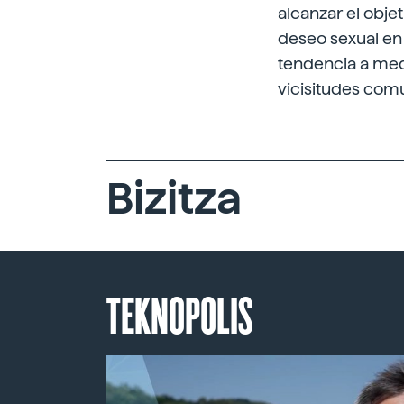
alcanzar el obje
deseo sexual en l
tendencia a medi
vicisitudes comu
Bizitza
TEKNOPOLIS