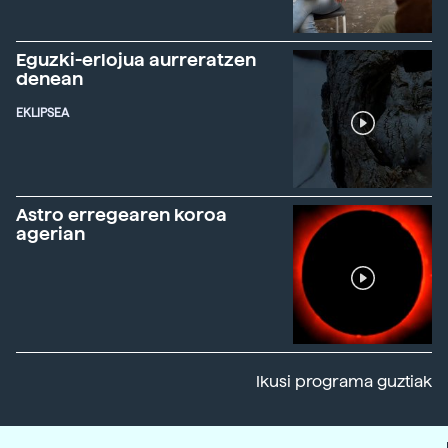
Eguzki-erlojua aurreratzen
denean
EKLIPSEA
Astro erregearen koroa
agerian
Ikusi programa guztiak