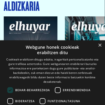
ALDIZKARIA
×
Webgune honek cookieak
erabiltzen ditu
Cookieak erabiltzen ditugu edukia, iragarkiak pertsonalizatzeko eta
gure trafikoa aztertzeko. Gure webgunearen erabilerari buruzko
informazioa ere partekatzen dugu gure publizitate- eta analisi-
bazkideekin, zuk eman diezun edo haiek beren zerbitzuak
erabiltzeagatik bildu duten beste informazio batzuekin konbina
dezaketenak.
BEHAR-BEHARREZKOA
ERRENDIMENDUA
BIDERATZEA
FUNTZIONALTASUNA
2026ko eka. 1a
2026ko mar. 1a