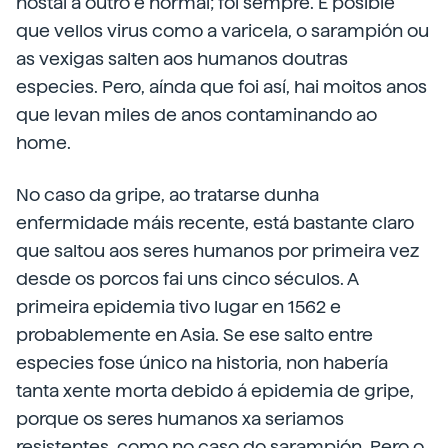
hostal a outro é normal; foi sempre. É posible
que vellos virus como a varicela, o sarampión ou
as vexigas salten aos humanos doutras
especies. Pero, aínda que foi así, hai moitos anos
que levan miles de anos contaminando ao
home.
No caso da gripe, ao tratarse dunha
enfermidade máis recente, está bastante claro
que saltou aos seres humanos por primeira vez
desde os porcos fai uns cinco séculos. A
primeira epidemia tivo lugar en 1562 e
probablemente en Asia. Se ese salto entre
especies fose único na historia, non habería
tanta xente morta debido á epidemia de gripe,
porque os seres humanos xa seriamos
resistentes, como no caso do sarampión. Pero o