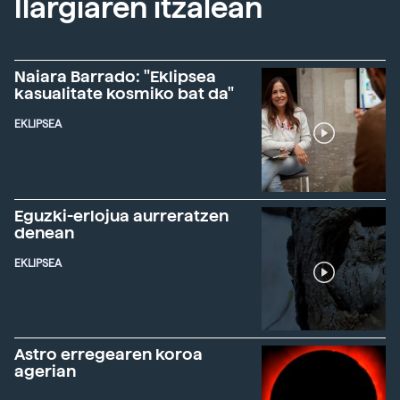
Ilargiaren itzalean
Naiara Barrado: "Eklipsea
kasualitate kosmiko bat da"
EKLIPSEA
Eguzki-erlojua aurreratzen
denean
EKLIPSEA
Astro erregearen koroa
agerian