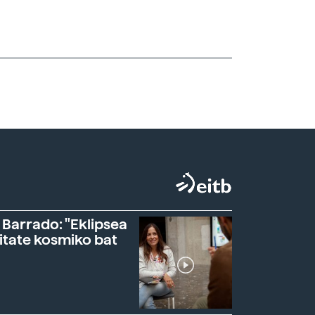
 Barrado: "Eklipsea
itate kosmiko bat