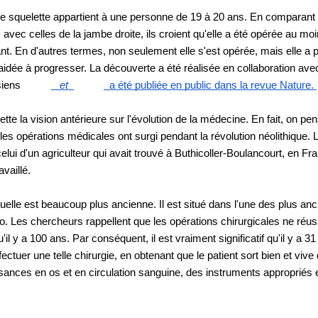
 le squelette appartient à une personne de 19 à 20 ans. En comparant 
avec celles de la jambe droite, ils croient qu'elle a été opérée au moi
nt. En d'autres termes, non seulement elle s'est opérée, mais elle a pri
é aidée à progresser. La découverte a été réalisée en collaboration av
siens 
 et
a été publiée en public dans la revue Nature.
ette la vision antérieure sur l'évolution de la médecine. En fait, on pens
es opérations médicales ont surgi pendant la révolution néolithique. Le 
celui d'un agriculteur qui avait trouvé à Buthicoller-Boulancourt, en Fr
vaillé. 
elle est beaucoup plus ancienne. Il est situé dans l'une des plus anci
bo. Les chercheurs rappellent que les opérations chirurgicales ne réuss
'il y a 100 ans. Par conséquent, il est vraiment significatif qu'il y a 3
ctuer une telle chirurgie, en obtenant que le patient sort bien et vive d
ances en os et en circulation sanguine, des instruments appropriés et