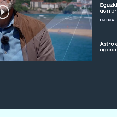
Eguzki
aurre
EKLIPSEA
Astro 
ageria