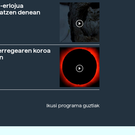
-erlojua
ratzen denean
erregearen koroa
n
Ikusi programa guztiak