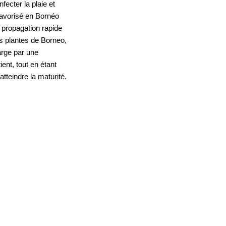
ecter la plaie et 
favorisé en Bornéo 
propagation rapide 
es plantes de Borneo, 
arge par une 
nt, tout en étant 
teindre la maturité. 