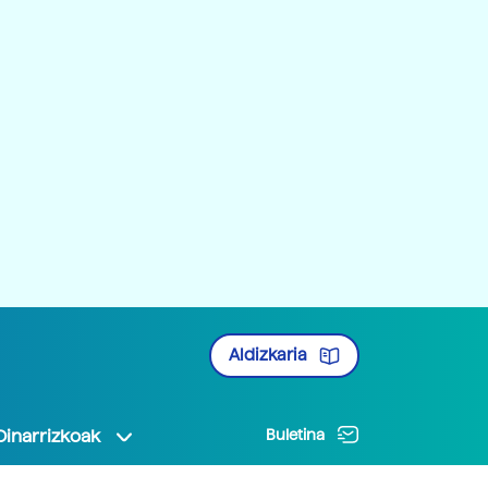
Aldizkaria
Oinarrizkoak
Buletina