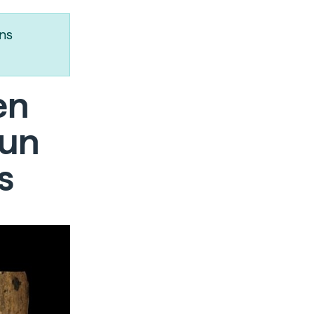
ns
en
 un
s