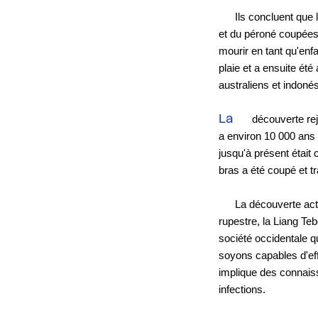
 Ils concluent que
et du péroné coupées 
mourir en tant qu'enfa
plaie et a ensuite ét
australiens et indoné
La
 découverte rej
a environ 10 000 ans l
jusqu'à présent était 
bras a été coupé et tra
 La découverte actu
rupestre, la Liang Te
société occidentale qu
soyons capables d'effe
implique des connaiss
infections. 