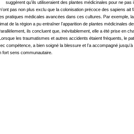
 suggèrent qu'ils utiliseraient des plantes médicinales pour ne pas inf
s n'ont pas non plus exclu que la colonisation précoce des sapiens ait 
es pratiques médicales avancées dans ces cultures. Par exemple, la 
limat de la région a pu entraîner l'apparition de plantes médicinales d
arallèlement, ils concluent que, inévitablement, elle a été prise en ch
rsque les traumatismes et autres accidents étaient fréquents, le patie
vec compétence, a bien soigné la blessure et l'a accompagné jusqu'à at
n fort sens communautaire. 