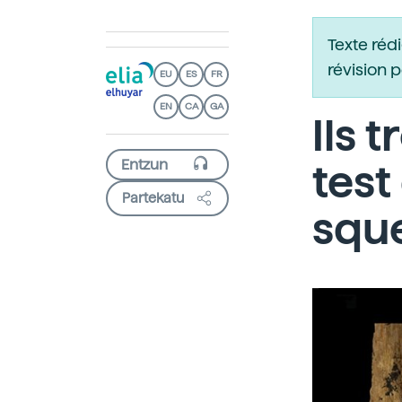
Texte réd
révision 
EU
ES
FR
EN
CA
GA
Ils 
test
Partekatu
sque