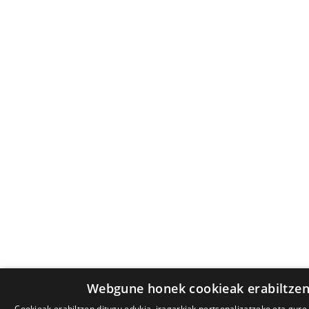
Webgune honek cookieak erabiltzen
Cookieak erabiltzen ditugu edukia, iragarkiak pertsonalizatzeko eta gure