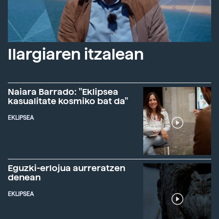
Ilargiaren itzalean
Naiara Barrado: "Eklipsea
kasualitate kosmiko bat da"
EKLIPSEA
Eguzki-erlojua aurreratzen
denean
EKLIPSEA