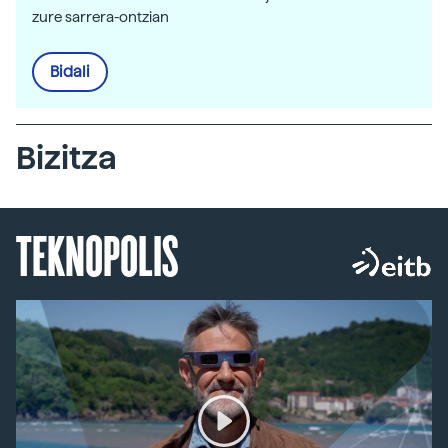
zure sarrera-ontzian
Bidali
Bizitza
TEKNOPOLIS