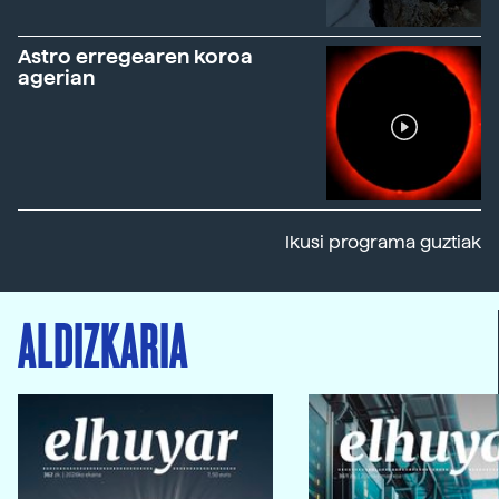
Astro erregearen koroa
agerian
Ikusi programa guztiak
ALDIZKARIA