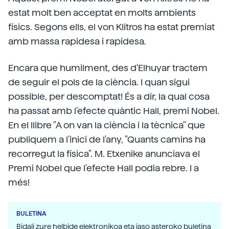
estat molt ben acceptat en molts ambients
físics. Segons ells, el von Klitros ha estat premiat
amb massa rapidesa i rapidesa.
Encara que humilment, des d'Elhuyar tractem
de seguir el pols de la ciència. I quan sigui
possible, per descomptat! És a dir, la qual cosa
ha passat amb l'efecte quàntic Hall, premi Nobel.
En el llibre "A on van la ciència i la tècnica" que
publiquem a l'inici de l'any, "Quants camins ha
recorregut la física". M. Etxenike anunciava el
Premi Nobel que l'efecte Hall podia rebre. I a
més!
BULETINA
Bidali zure helbide elektronikoa eta jaso asteroko buletina