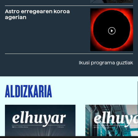
Astro erregearen koroa
agerian
Ikusi programa guztiak
ALDIZKARIA