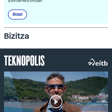
zure sarrera-ontzian
Bidali
Bizitza
TEKNOPOLIS