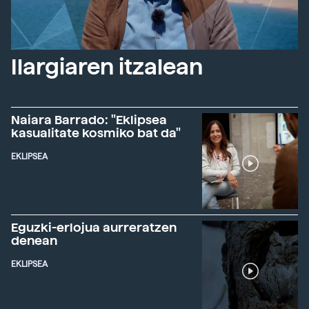
Ilargiaren itzalean
Naiara Barrado: "Eklipsea
kasualitate kosmiko bat da"
EKLIPSEA
Eguzki-erlojua aurreratzen
denean
EKLIPSEA