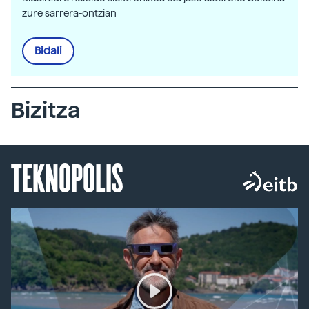
zure sarrera-ontzian
Bidali
Bizitza
TEKNOPOLIS