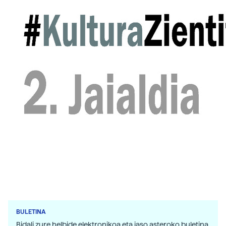
BULETINA
Bidali zure helbide elektronikoa eta jaso asteroko buletina