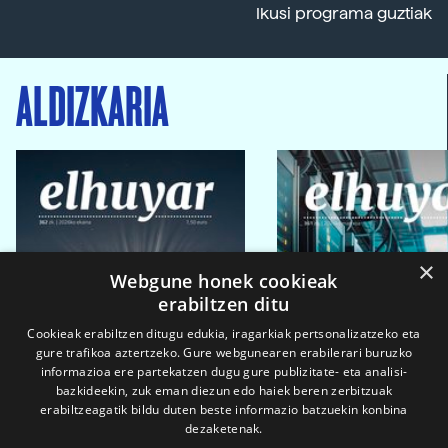
Ikusi programa guztiak
ALDIZKARIA
×
Webgune honek cookieak
erabiltzen ditu
Cookieak erabiltzen ditugu edukia, iragarkiak pertsonalizatzeko eta
gure trafikoa aztertzeko. Gure webgunearen erabilerari buruzko
informazioa ere partekatzen dugu gure publizitate- eta analisi-
bazkideekin, zuk eman diezun edo haiek beren zerbitzuak
erabiltzeagatik bildu duten beste informazio batzuekin konbina
dezaketenak.