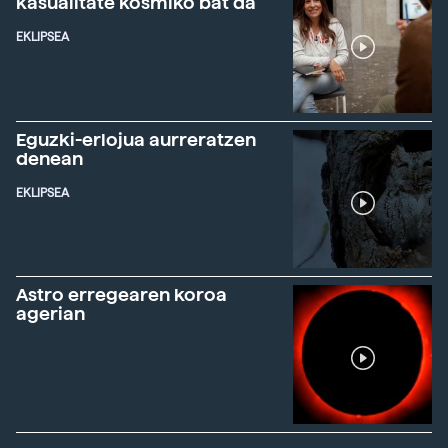
kasualitate kosmiko bat da"
EKLIPSEA
Eguzki-erlojua aurreratzen
denean
EKLIPSEA
Astro erregearen koroa
agerian