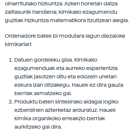
oinarritutako hizkuntza. Azken honetan datza
zailtasunik handiena; kimikako ezagumendu
guztiak hizkuntza matematikora itzultzean alegia.
Ordenadore batek bi modutara lagun diezaioke
kimikariari:
Datuen gordeleku gisa. Kimikako
ezagumenduak eta aurreko esperientzia
guztiak jasotzen ditu eta edozein unetan
eskura izan ditzakegu. Hauek ez dira gauza
berriak asmatzeko gai.
Produktu baten sintesirako aldagai logiko
ezberdinen azterketaz arduratuz. Hauek
kimika organikoko erreakzio berriak
aurkitzeko gai dira.