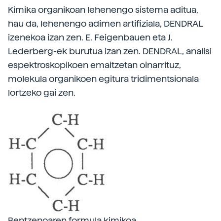
Kimika organikoan lehenengo sistema aditua,
hau da, lehenengo adimen artifiziala, DENDRAL
izenekoa izan zen. E. Feigenbauen eta J.
Lederberg-ek burutua izan zen. DENDRAL, analisi
espektroskopikoen emaitzetan oinarrituz,
molekula organikoen egitura tridimentsionala
lortzeko gai zen.
Bentzenoaren formula kimikoa.