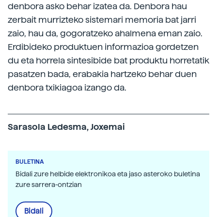
denbora asko behar izatea da. Denbora hau
zerbait murrizteko sistemari memoria bat jarri
zaio, hau da, gogoratzeko ahalmena eman zaio.
Erdibideko produktuen informazioa gordetzen
du eta horrela sintesibide bat produktu horretatik
pasatzen bada, erabakia hartzeko behar duen
denbora txikiagoa izango da.
Sarasola Ledesma, Joxemai
BULETINA
Bidali zure helbide elektronikoa eta jaso asteroko buletina
zure sarrera-ontzian
Bidali