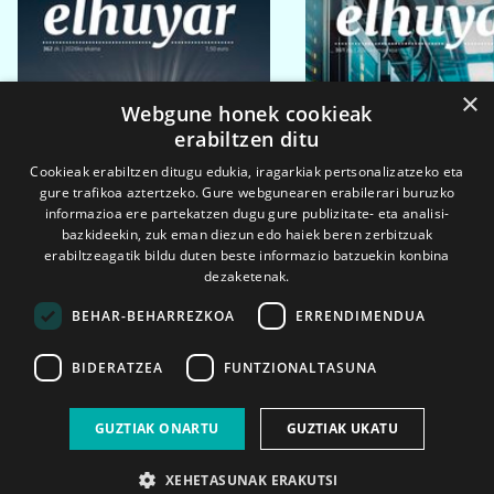
×
Webgune honek cookieak
erabiltzen ditu
Cookieak erabiltzen ditugu edukia, iragarkiak pertsonalizatzeko eta
gure trafikoa aztertzeko. Gure webgunearen erabilerari buruzko
informazioa ere partekatzen dugu gure publizitate- eta analisi-
bazkideekin, zuk eman diezun edo haiek beren zerbitzuak
erabiltzeagatik bildu duten beste informazio batzuekin konbina
dezaketenak.
BEHAR-BEHARREZKOA
ERRENDIMENDUA
BIDERATZEA
FUNTZIONALTASUNA
2026ko eka. 1a
2026ko mar. 1a
GUZTIAK ONARTU
GUZTIAK UKATU
XEHETASUNAK ERAKUTSI