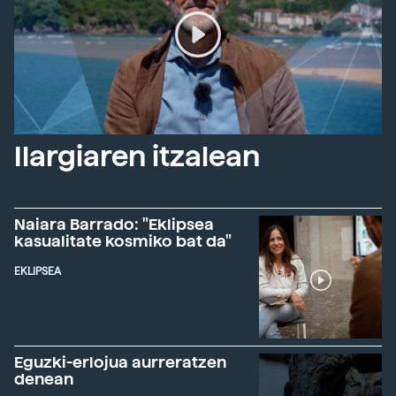
Ilargiaren itzalean
Naiara Barrado: "Eklipsea
kasualitate kosmiko bat da"
EKLIPSEA
Eguzki-erlojua aurreratzen
denean