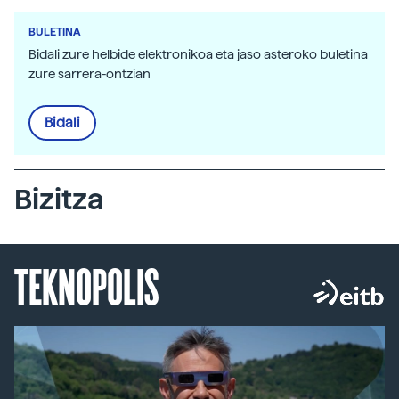
BULETINA
Bidali zure helbide elektronikoa eta jaso asteroko buletina
zure sarrera-ontzian
Bidali
Bizitza
TEKNOPOLIS