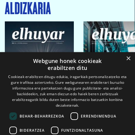
ALDIZKARIA
×
Webgune honek cookieak
erabiltzen ditu
Cookieak erabiltzen ditugu edukia, iragarkiak pertsonalizatzeko eta
gure trafikoa aztertzeko. Gure webgunearen erabilerari buruzko
informazioa ere partekatzen dugu gure publizitate- eta analisi-
bazkideekin, zuk eman diezun edo haiek beren zerbitzuak
erabiltzeagatik bildu duten beste informazio batzuekin konbina
dezaketenak.
BEHAR-BEHARREZKOA
ERRENDIMENDUA
BIDERATZEA
FUNTZIONALTASUNA
2026ko eka. 1a
2026ko mar. 1a