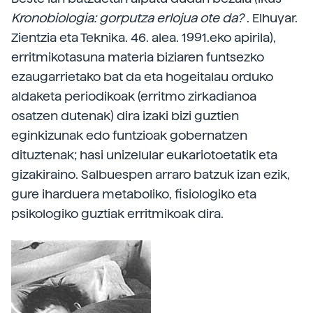
Kronobiologia: gorputza erlojua ote da?
. Elhuyar.
Zientzia eta Teknika. 46. alea. 1991.eko apirila),
erritmikotasuna materia biziaren funtsezko
ezaugarrietako bat da eta hogeitalau orduko
aldaketa periodikoak (erritmo zirkadianoa
osatzen dutenak) dira izaki bizi guztien
eginkizunak edo funtzioak gobernatzen
dituztenak; hasi unizelular eukariotoetatik eta
gizakiraino. Salbuespen arraro batzuk izan ezik,
gure iharduera metaboliko, fisiologiko eta
psikologiko guztiak erritmikoak dira.