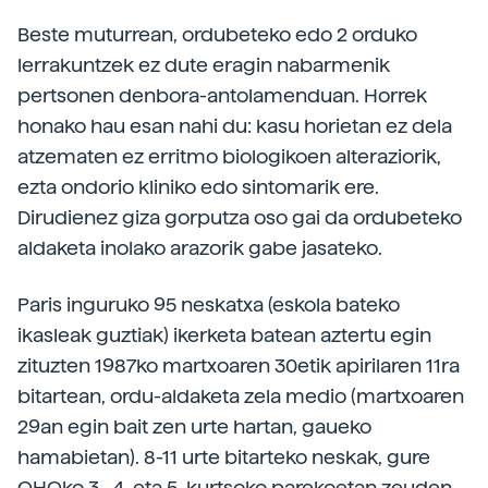
Beste muturrean, ordubeteko edo 2 orduko
lerrakuntzek ez dute eragin nabarmenik
pertsonen denbora-antolamenduan. Horrek
honako hau esan nahi du: kasu horietan ez dela
atzematen ez erritmo biologikoen alteraziorik,
ezta ondorio kliniko edo sintomarik ere.
Dirudienez giza gorputza oso gai da ordubeteko
aldaketa inolako arazorik gabe jasateko.
Paris inguruko 95 neskatxa (eskola bateko
ikasleak guztiak) ikerketa batean aztertu egin
zituzten 1987ko martxoaren 30etik apirilaren 11ra
bitartean, ordu-aldaketa zela medio (martxoaren
29an egin bait zen urte hartan, gaueko
hamabietan). 8-11 urte bitarteko neskak, gure
OHOko 3., 4. eta 5. kurtsoko parekoetan zeuden