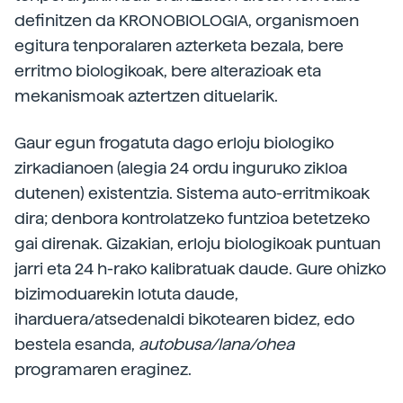
definitzen da KRONOBIOLOGIA, organismoen
egitura tenporalaren azterketa bezala, bere
erritmo biologikoak, bere alterazioak eta
mekanismoak aztertzen dituelarik.
Gaur egun frogatuta dago erloju biologiko
zirkadianoen (alegia 24 ordu inguruko zikloa
dutenen) existentzia. Sistema auto-erritmikoak
dira; denbora kontrolatzeko funtzioa betetzeko
gai direnak. Gizakian, erloju biologikoak puntuan
jarri eta 24 h-rako kalibratuak daude. Gure ohizko
bizimoduarekin lotuta daude,
iharduera/atsedenaldi bikotearen bidez, edo
bestela esanda,
autobusa/lana/ohea
programaren eraginez.