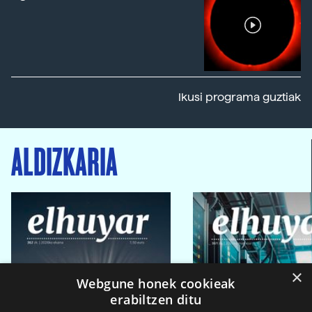
Ikusi programa guztiak
ALDIZKARIA
×
Webgune honek cookieak
erabiltzen ditu