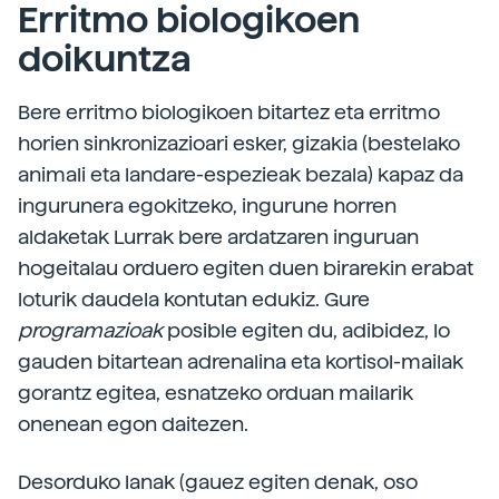
Erritmo biologikoen
doikuntza
Bere erritmo biologikoen bitartez eta erritmo
horien sinkronizazioari esker, gizakia (bestelako
animali eta landare-espezieak bezala) kapaz da
ingurunera egokitzeko, ingurune horren
aldaketak Lurrak bere ardatzaren inguruan
hogeitalau orduero egiten duen birarekin erabat
loturik daudela kontutan edukiz. Gure
programazioak
posible egiten du, adibidez, lo
gauden bitartean adrenalina eta kortisol-mailak
gorantz egitea, esnatzeko orduan mailarik
onenean egon daitezen.
Desorduko lanak (gauez egiten denak, oso