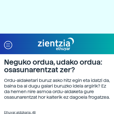
Neguko ordua, udako ordua:
osasunarentzat zer?
Ordu-aldaketari buruz asko hitz egin eta idatzi da,
baina ba al dugu gaiari buruzko ideia argirik? Ez
da hemen nire asmoa ordu-aldaketa gure
osasunarentzat hor kalterik ez dagoela frogatzea.
Elhuyar aldizkaria: 48