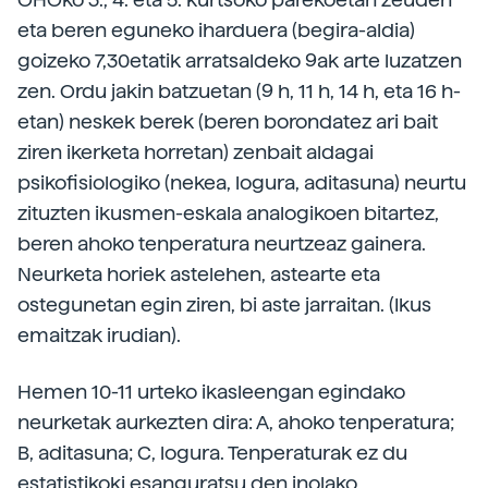
eta beren eguneko iharduera (begira-aldia)
goizeko 7,30etatik arratsaldeko 9ak arte luzatzen
zen. Ordu jakin batzuetan (9 h, 11 h, 14 h, eta 16 h-
etan) neskek berek (beren borondatez ari bait
ziren ikerketa horretan) zenbait aldagai
psikofisiologiko (nekea, logura, aditasuna) neurtu
zituzten ikusmen-eskala analogikoen bitartez,
beren ahoko tenperatura neurtzeaz gainera.
Neurketa horiek astelehen, astearte eta
ostegunetan egin ziren, bi aste jarraitan. (Ikus
emaitzak irudian).
Hemen 10-11 urteko ikasleengan egindako
neurketak aurkezten dira: A, ahoko tenperatura;
B, aditasuna; C, logura. Tenperaturak ez du
estatistikoki esanguratsu den inolako