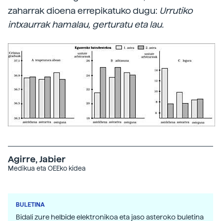
zaharrak dioena errepikatuko dugu:
Urrutiko
intxaurrak hamalau, gerturatu eta lau.
Agirre, Jabier
Medikua eta OEEko kidea
BULETINA
Bidali zure helbide elektronikoa eta jaso asteroko buletina