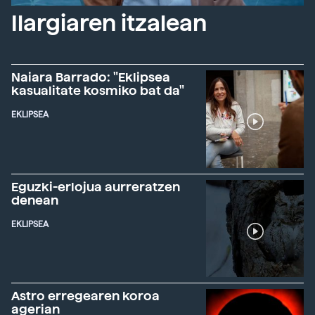
Ilargiaren itzalean
Naiara Barrado: "Eklipsea
kasualitate kosmiko bat da"
EKLIPSEA
Eguzki-erlojua aurreratzen
denean
EKLIPSEA
Astro erregearen koroa
agerian