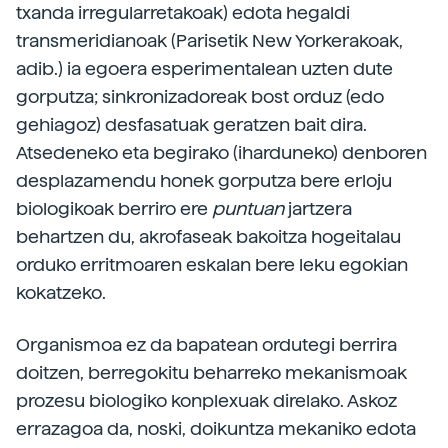
txanda irregularretakoak) edota hegaldi
transmeridianoak (Parisetik New Yorkerakoak,
adib.) ia egoera esperimentalean uzten dute
gorputza; sinkronizadoreak bost orduz (edo
gehiagoz) desfasatuak geratzen bait dira.
Atsedeneko eta begirako (iharduneko) denboren
desplazamendu honek gorputza bere erloju
biologikoak berriro ere
puntuan
jartzera
behartzen du, akrofaseak bakoitza hogeitalau
orduko erritmoaren eskalan bere leku egokian
kokatzeko.
Organismoa ez da bapatean ordutegi berrira
doitzen, berregokitu beharreko mekanismoak
prozesu biologiko konplexuak direlako. Askoz
errazagoa da, noski, doikuntza mekaniko edota