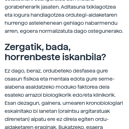
gorabeherarik jasaten. Aditasuna txikiagotzea
eta logura handiagotzea ordutegi-aldaketaren
hurrengo astelehenean gehiago nabarmendu
arren, egoera normalizatuta dago ostegunerako.
Zergatik, bada,
horrenbeste iskanbila?
Ez dago, beraz, ordubeteko desfasea gure
osasun fisikoa eta mentala edota gure seme-
alabena asaldatzeko moduko faktorea dela
esateko arrazoi biologikorik edo/eta klinikorik.
Esan dezagun, gainera, umearen kronobiologiari
eskainitako bi lanetan (oraintsu argitaratuak
direnetan) aipatu ere ez direla egiten ordu-
aldaketaren eraginak. Bukatzeko, esaera