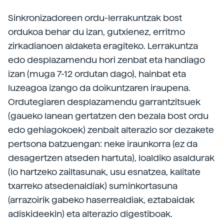
Sinkronizadoreen ordu-lerrakuntzak bost
ordukoa behar du izan, gutxienez, erritmo
zirkadianoen aldaketa eragiteko. Lerrakuntza
edo desplazamendu hori zenbat eta handiago
izan (muga 7-12 ordutan dago), hainbat eta
luzeagoa izango da doikuntzaren iraupena.
Ordutegiaren desplazamendu garrantzitsuek
(gaueko lanean gertatzen den bezala bost ordu
edo gehiagokoek) zenbait alterazio sor dezakete
pertsona batzuengan: neke iraunkorra (ez da
desagertzen atseden hartuta), loaldiko asaldurak
(lo hartzeko zailtasunak, usu esnatzea, kalitate
txarreko atsedenaldiak) suminkortasuna
(arrazoirik gabeko haserrealdiak, eztabaidak
adiskideekin) eta alterazio digestiboak.