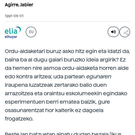
Agirre, Jabier
1991-06-01
EU
Ordu-aldaketari buruz asko hitz egin eta idatzi da,
baina ba al dugu gaiari buruzko ideia argirik? Ez
da hemen nire asmoa ordu-aldaketa horren alde
edo kontra aritzea; uda partean
egunaren
iraupena luzatzeak zertarako balio duen
arrazoitzea eta oraintsu eskolumeekin egindako
esperimentuen berri ematea baizik, gure
osasunarentzat hor kalterik ez dagoela
frogatzeko.
Beste lan batzuetan aipatu dudan bezala (ikus