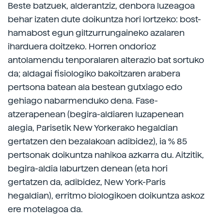
Beste batzuek, alderantziz, denbora luzeagoa
behar izaten dute doikuntza hori lortzeko: bost-
hamabost egun giltzurrungaineko azalaren
iharduera doitzeko. Horren ondorioz
antolamendu tenporalaren alterazio bat sortuko
da; aldagai fisiologiko bakoitzaren arabera
pertsona batean ala bestean gutxiago edo
gehiago nabarmenduko dena. Fase-
atzerapenean (begira-aldiaren luzapenean
alegia, Parisetik New Yorkerako hegaldian
gertatzen den bezalakoan adibidez), ia % 85
pertsonak doikuntza nahikoa azkarra du. Aitzitik,
begira-aldia laburtzen denean (eta hori
gertatzen da, adibidez, New York-Paris
hegaldian), erritmo biologikoen doikuntza askoz
ere motelagoa da.