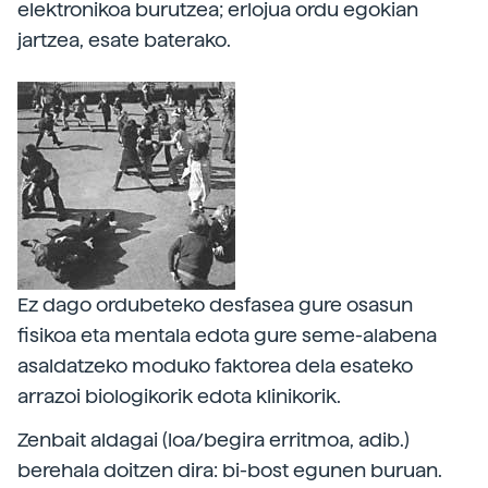
elektronikoa burutzea; erlojua ordu egokian
jartzea, esate baterako.
Ez dago ordubeteko desfasea gure osasun
fisikoa eta mentala edota gure seme-alabena
asaldatzeko moduko faktorea dela esateko
arrazoi biologikorik edota klinikorik.
Zenbait aldagai (loa/begira erritmoa, adib.)
berehala doitzen dira: bi-bost egunen buruan.