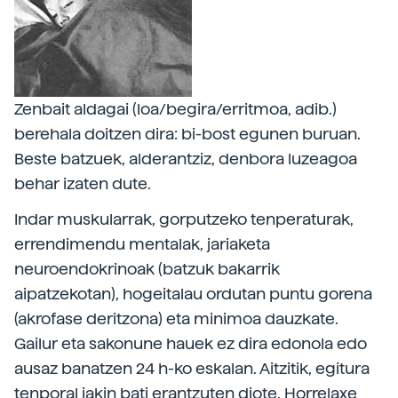
Zenbait aldagai (loa/begira/erritmoa, adib.)
berehala doitzen dira: bi-bost egunen buruan.
Beste batzuek, alderantziz, denbora luzeagoa
behar izaten dute.
Indar muskularrak, gorputzeko tenperaturak,
errendimendu mentalak, jariaketa
neuroendokrinoak (batzuk bakarrik
aipatzekotan), hogeitalau ordutan puntu gorena
(akrofase deritzona) eta minimoa dauzkate.
Gailur eta sakonune hauek ez dira edonola edo
ausaz banatzen 24 h-ko eskalan. Aitzitik, egitura
tenporal jakin bati erantzuten diote. Horrelaxe