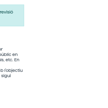
revisió
or
públic en
s, etc. En
b l'objectiu
 sigui