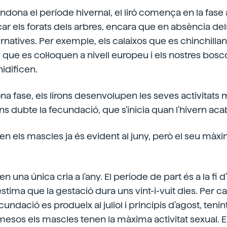
ndona el període hivernal, el liró comença en la fase a
r els forats dels arbres, encara que en absència del
rnatives. Per exemple, els calaixos que es chinchillan
es que es col·loquen a nivell europeu i els nostres bos
 nidificen.
a fase, els lirons desenvolupen les seves activitats
ens dubte la fecundació, que s'inicia quan l'hivern aca
l en els mascles ja és evident al juny, però el seu màx
n una única cria a l'any. El període de part és a la fi d'
stima que la gestació dura uns vint-i-vuit dies. Per 
cundació es produeix al juliol i principis d'agost, ten
esos els mascles tenen la màxima activitat sexual. 