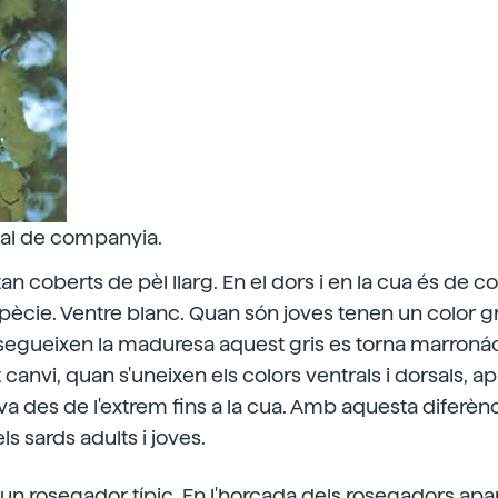
imal de companyia.
tan coberts de pèl llarg. En el dors i en la cua és de col
pècie. Ventre blanc. Quan són joves tenen un color gri
egueixen la maduresa aquest gris es torna marroná
canvi, quan s'uneixen els colors ventrals i dorsals, apa
 des de l'extrem fins a la cua. Amb aquesta diferènc
ls sards adults i joves.
'un rosegador típic. En l'horcada dels rosegadors apar