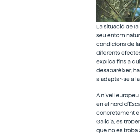
La situació de l
seu entorn natur
condicions de la
diferents efectes
explica fins a qu
desaparèixer, han
a adaptar-se a l
A nivell europeu 
en el nord d'Esca
concretament en 
Galícia, es trobe
que no es troba a