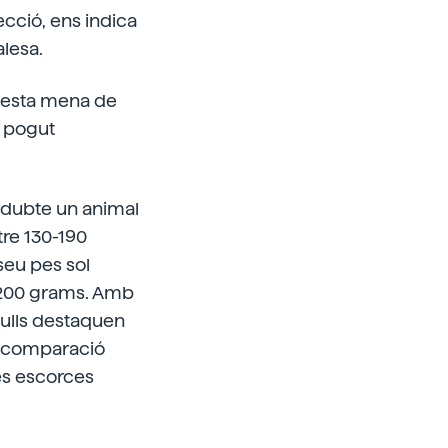
secció, ens indica
alesa.
questa mena de
a pogut
s dubte un animal
tre 130-190
 seu pes sol
s 200 grams. Amb
s ulls destaquen
en comparació
es escorces