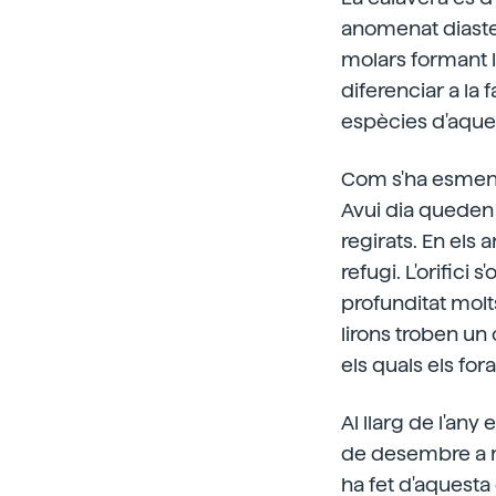
anomenat diastem
molars formant l
diferenciar a la 
espècies d'aquesta
Com s'ha esmenta
Avui dia queden
regirats. En els
refugi. L'orifici 
profunditat molts
lirons troben un 
els quals els for
Al llarg de l'any
de desembre a m
ha fet d'aquesta