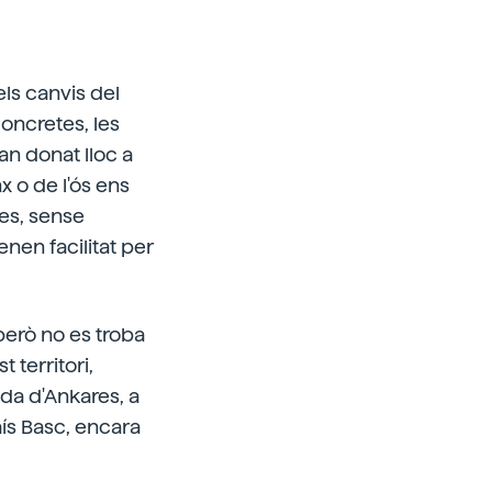
ls canvis del
oncretes, les
an donat lloc a
x o de l'ós ens
ies, sense
enen facilitat per
 però no es troba
 territori,
ada d'Ankares, a
aís Basc, encara