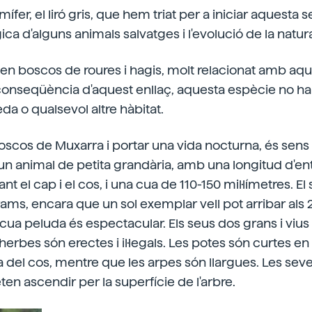
fer, el liró gris, que hem triat per a iniciar aquesta 
ica d'alguns animals salvatges i l'evolució de la natur
ita en boscos de roures i hagis, molt relacionat amb a
conseqüència d'aquest enllaç, aquesta espècie no h
eda o qualsevol altre hàbitat.
boscos de Muxarra i portar una vida nocturna, és sen
n animal de petita grandària, amb una longitud d'en
ant el cap i el cos, i una cua de 110-150 mil·límetres. El
rams, encara que un sol exemplar vell pot arribar al
a cua peluda és espectacular. Els seus dos grans i viu
s herbes són erectes i il·legals. Les potes són curtes 
 del cos, mentre que les arpes són llargues. Les sev
ten ascendir per la superfície de l'arbre.