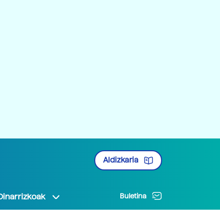
Aldizkaria
Oinarrizkoak
Buletina