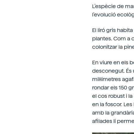
L'espècie de mamí
l'evolució ecològ
El liró gris hab
plantes. Com a 
colonitzar la pin
En viure en els 
desconegut. És u
mil·límetres agaf
rondar els 150 g
el cos robust i l
en la foscor. Le
amb la grandària
afilades li perme