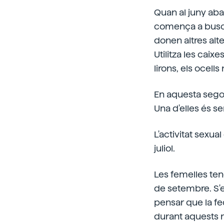
Quan al juny aba
comença a busca
donen altres alte
Utilitza les caix
lirons, els ocells
En aquesta segon
Una d'elles és s
L'activitat sexua
juliol.
Les femelles tene
de setembre. S'e
pensar que la fe
durant aquests m