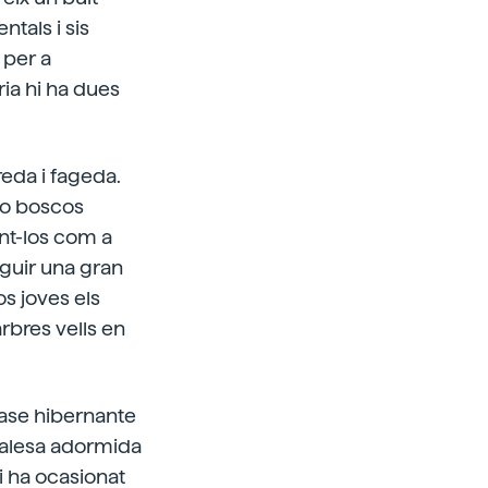
tals i sis
 per a
ria hi ha dues
reda i fageda.
 o boscos
ant-los com a
seguir una gran
os joves els
arbres vells en
 fase hibernante
ralesa adormida
i ha ocasionat