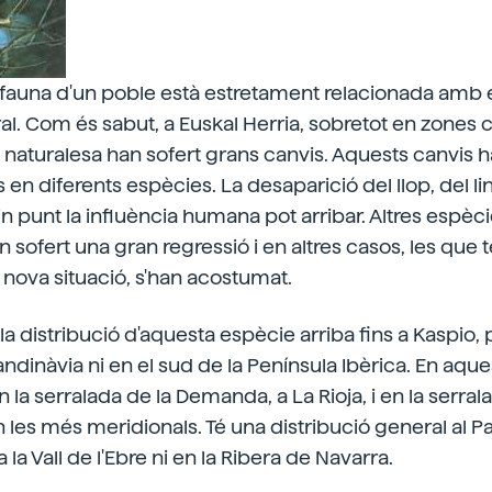
a fauna d'un poble està estretament relacionada amb e
al. Com és sabut, a Euskal Herria, sobretot en zones c
 naturalesa han sofert grans canvis. Aquests canvis h
 en diferents espècies. La desaparició del llop, del lin
in punt la influència humana pot arribar. Altres espèc
 sofert una gran regressió i en altres casos, les que t
a nova situació, s'han acostumat.
la distribució d'aquesta espècie arriba fins a Kaspio,
ndinàvia ni en el sud de la Península Ibèrica. En aquest
la serralada de la Demanda, a La Rioja, i en la serral
n les més meridionals. Té una distribució general al P
 la Vall de l'Ebre ni en la Ribera de Navarra.