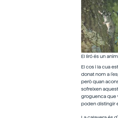
El liró és un an
El cos i la cua es
donat nom a l'es
però quan acons
sofreixen aquest 
groguenca que va
poden distingir e
La calavera és d