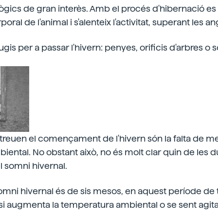
ògics de gran interès. Amb el procés d'hibernació es 
ral de l'animal i s'alenteix l'activitat, superant les a
fugis per a passar l'hivern: penyes, orificis d'arbres o
atreuen el començament de l'hivern són la falta de men
ental. No obstant això, no és molt clar quin de les 
l somni hivernal.
omni hivernal és de sis mesos, en aquest període de 
i augmenta la temperatura ambiental o se sent agita