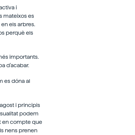
ctiva i
s mateixos es
 en els arbres.
cos perquè els
 més importants.
ba d'acabar.
im es dóna al
agost i principis
casualitat podem
int en compte que
Els nens prenen