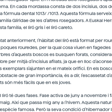
a. En cada mordassa consta de dos incisius, dos den
a fórmula dental 1013/ /1013. Aquesta fórmula serveix
família Gliridae de les d'altres rosegadors. A Euskal Her
 família, el liró gris i el liró careto.
t anteriorment, l'hàbitat del liró està format per rou
 poques rouredes, per la qual cosa viuen en fagedes
 arbres d'aquests boscos es busquen forats, consider
s'obre per mitjà d'incisius afilats, ja que en lloc d'acon
 exemplars s'ajunten en el mateix orifici. En els bosc
obstacle de gran importància, és a dir, l'escassetat d'
ats són més fàcils que en els joves.
 el liró té dues fases. Fase activa de juny a novembre i
aig. Així que passa mig any a l'hivern. Aquesta natu
 espècie famosa. Però la seva condició d'hibernador l