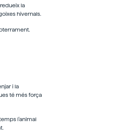
redueix la
ngoixes hivernals.
 soterrament.
jar i la
dues té més força
temps l'animal
t.