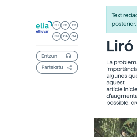
Text reda
posterio
EU
ES
FR
EN
CA
GA
Liró 
La problemà
Partekatu
importància
algunes qüe
aquest
article ini
d'augmentar
possible, c