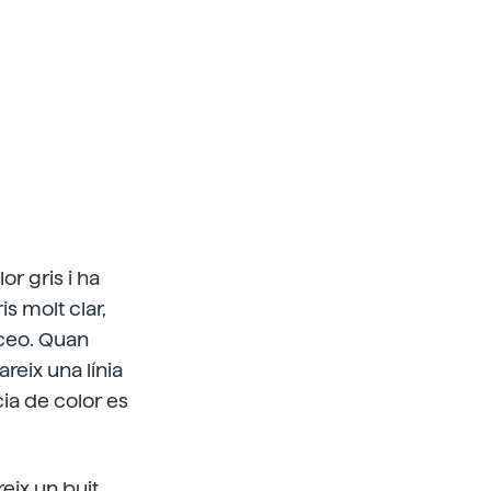
or gris i ha
s molt clar,
ceo. Quan
reix una línia
ia de color es
eix un buit