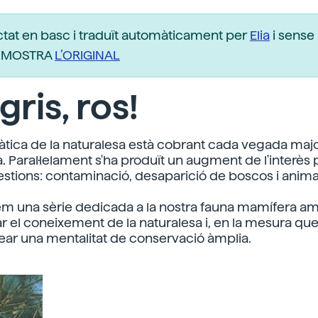
ctat en basc i traduït automàticament per
Elia
i sense 
r. MOSTRA
L’ORIGINAL
gris, ros!
tica de la naturalesa està cobrant cada vegada maj
. Paral·lelament s'ha produït un augment de l'interès 
stions: contaminació, desaparició de boscos i animal
ciem una sèrie dedicada a la nostra fauna mamífera am
 el coneixement de la naturalesa i, en la mesura que
rear una mentalitat de conservació àmplia.