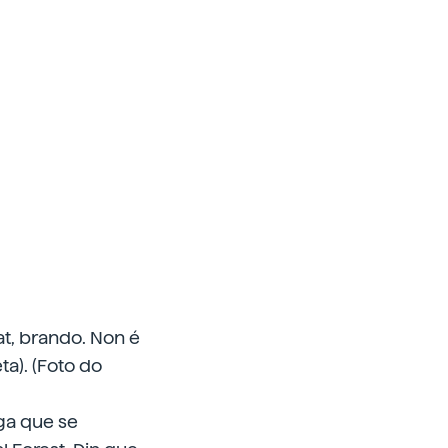
t, brando. Non é
a). (Foto do
ga que se