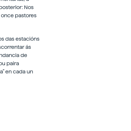
posterior: Nos
a once pastores
os das estacións
correntar ás
undancia de
ou paira
ca” en cada un