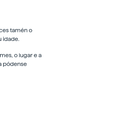
eces tamén o
u idade.
mes, o lugar e a
ea pódense