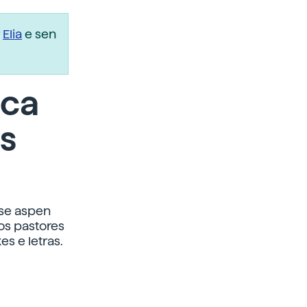
r
Elia
e sen
sca
s
nse aspen
 os pastores
es e letras.