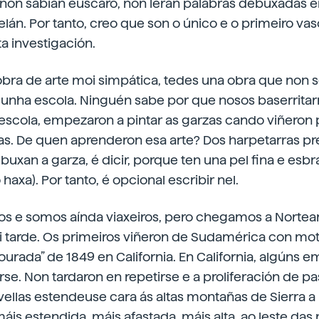
on sabían eúscaro, non leran palabras debuxadas en
lán. Por tanto, creo que son o único e o primeiro va
a investigación.
bra de arte moi simpática, tedes una obra que non s
unha escola. Ninguén sabe por que nosos baserritarr
escola, empezaron a pintar as garzas cando viñeron
s. De quen aprenderon esa arte? Dos harpetarras pre
buxan a garza, é dicir, porque ten una pel fina e es
axa). Por tanto, é opcional escribir nel.
s e somos aínda viaxeiros, pero chegamos a Norte
tarde. Os primeiros viñeron de Sudamérica con mot
rada” de 1849 en California. En California, algúns 
arse. Non tardaron en repetirse e a proliferación de p
ellas estendeuse cara ás altas montañas de Sierra a 
áis estendida, máis afastada, máis alta, ao leste das