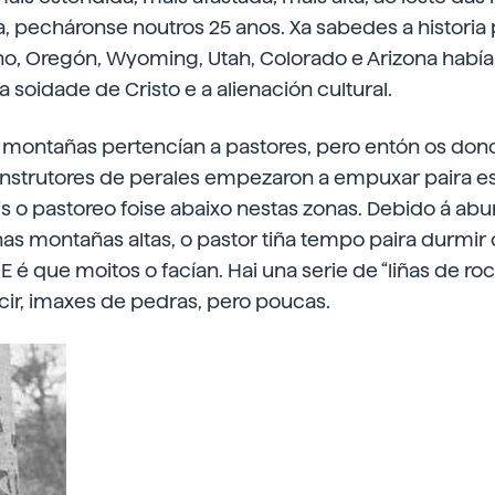
, pecháronse noutros 25 anos. Xa sabedes a historia 
ho, Oregón, Wyoming, Utah, Colorado e Arizona habí
a soidade de Cristo e a alienación cultural.
s montañas pertencían a pastores, pero entón os don
onstrutores de perales empezaron a empuxar paira es
is o pastoreo foise abaixo nestas zonas. Debido á ab
as montañas altas, o pastor tiña tempo paira durmir 
E é que moitos o facían. Hai una serie de “liñas de ro
icir, imaxes de pedras, pero poucas.