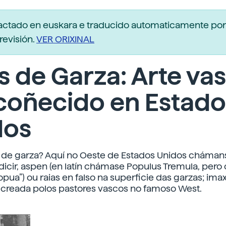
dactado en euskara e traducido automaticamente po
revisión.
VER ORIXINAL
s de Garza: Arte va
coñecido en Estado
dos
a de garza? Aquí no Oeste de Estados Unidos cháma
 dicir, aspen (en latín chámase Populus Tremula, pero
ua”) ou raias en falso na superficie das garzas; imax
e creada polos pastores vascos no famoso West.