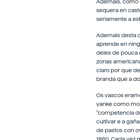
Ademais, como n
sequera en caste
seriamente a est
Ademais desta o
aprende en ning
deles de pouca 
zonas americana
claro por que de
branda que a do h
Os vascos eramo
yanke como moi 
“competencia dou
cultivar e a gañ
de pastos con ov
1860. Cada vez m