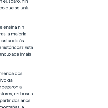
 eúscaro, nin
sco que se uniu
e ensina nin
as, a maioría
 pastando ás
históricos? Está
brancuxada (máis
américa dos
ivo da
empezaron a
astores, en busca
partir dos anos
 montañas, á