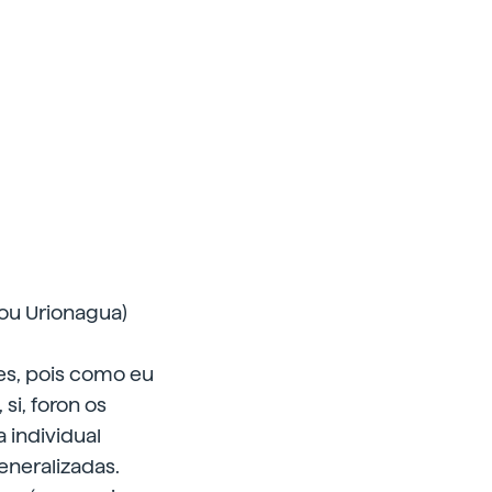
 ou Urionagua)
res, pois como eu
si, foron os
 individual
eneralizadas.