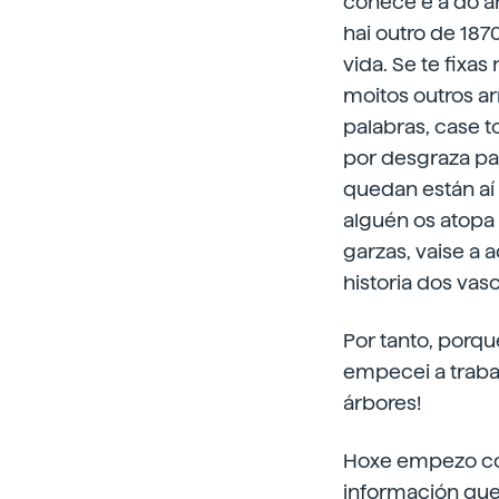
coñece é a do an
hai outro de 187
vida. Se te fixa
moitos outros ar
palabras, case t
por desgraza pa
quedan están aí 
alguén os atopa 
garzas, vaise a a
historia dos vas
Por tanto, porqu
empecei a trabal
árbores!
Hoxe empezo con
información que