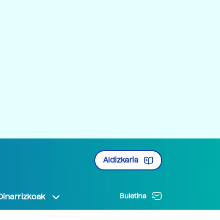
Aldizkaria
Oinarrizkoak
Buletina