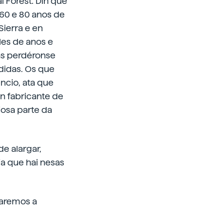
 Forest. Din que
 60 e 80 anos de
Sierra e en
les de anos e
ñas perdéronse
didas. Os que
ncio, ata que
un fabricante de
riosa parte da
e alargar,
ia que hai nesas
caremos a