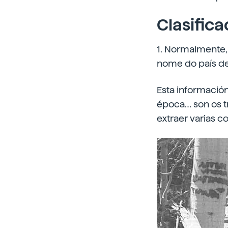
Clasifica
1. Normalmente,
nome do país de 
Esta información
época… son os t
extraer varias c