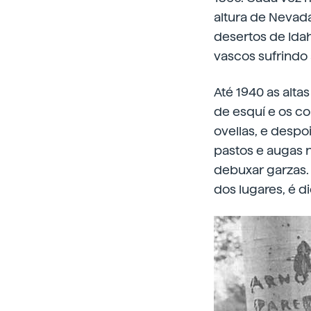
altura de Nevada
desertos de Ida
vascos sufrindo 
Até 1940 as alta
de esquí e os c
ovellas, e despo
pastos e augas n
debuxar garzas. 
dos lugares, é d