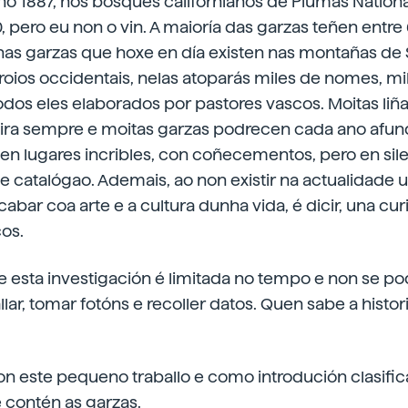
o 1887, nos bosques californianos de Plumas National
0, pero eu non o vin. A maioría das garzas teñen entre
s nas garzas que hoxe en día existen nas montañas de 
roios occidentais, nelas atoparás miles de nomes, mi
odos eles elaborados por pastores vascos. Moitas li
ira sempre e moitas garzas podrecen cada ano afun
en lugares incribles, con coñecementos, pero en sile
e catalógao. Ademais, ao non existir na actualidade 
cabar coa arte e a cultura dunha vida, é dicir, una cu
cos.
e esta investigación é limitada no tempo e non se pod
lar, tomar fotóns e recoller datos. Quen sabe a histor
 este pequeno traballo e como introdución clasifi
 contén as garzas.