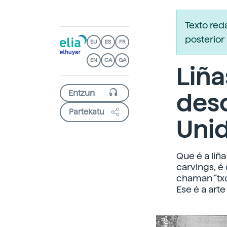
Texto re
posterior 
EU
ES
FR
EN
CA
GA
Liña
des
Partekatu
Uni
Que é a liñ
carvings, é
chaman “txop
Ese é a art