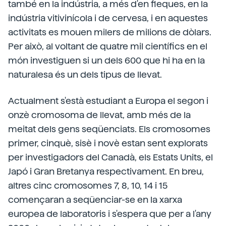
també en la indústria, a més d'en fleques, en la
indústria vitivinícola i de cervesa, i en aquestes
activitats es mouen milers de milions de dòlars.
Per això, al voltant de quatre mil científics en el
món investiguen si un dels 600 que hi ha en la
naturalesa és un dels tipus de llevat.
Actualment s'està estudiant a Europa el segon i
onzè cromosoma de llevat, amb més de la
meitat dels gens seqüenciats. Els cromosomes
primer, cinquè, sisè i novè estan sent explorats
per investigadors del Canadà, els Estats Units, el
Japó i Gran Bretanya respectivament. En breu,
altres cinc cromosomes 7, 8, 10, 14 i 15
començaran a seqüenciar-se en la xarxa
europea de laboratoris i s'espera que per a l'any