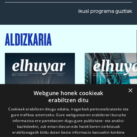
Ikusi programa guztiak
ALDIZKARIA
×
Webgune honek cookieak
erabiltzen ditu
Cookieak erabiltzen ditugu edukia, iragarkiak pertsonalizatzeko eta
gure trafikoa aztertzeko. Gure webgunearen erabilerari buruzko
informazioa ere partekatzen dugu gure publizitate- eta analisi-
bazkideekin, zuk eman diezun edo haiek beren zerbitzuak
erabiltzeagatik bildu duten beste informazio batzuekin konbina