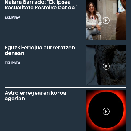
Naiara Barrado: "Eklipsea
kasualitate kosmiko bat da"
EKLIPSEA
Eguzki-erlojua aurreratzen
denean
EKLIPSEA
Astro erregearen koroa
agerian