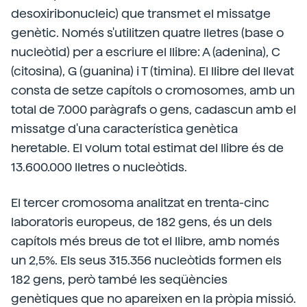
desoxiribonucleic) que transmet el missatge
genètic. Només s'utilitzen quatre lletres (base o
nucleòtid) per a escriure el llibre: A (adenina), C
(citosina), G (guanina) i T (timina). El llibre del llevat
consta de setze capítols o cromosomes, amb un
total de 7.000 paràgrafs o gens, cadascun amb el
missatge d'una característica genètica
heretable. El volum total estimat del llibre és de
13.600.000 lletres o nucleòtids.
El tercer cromosoma analitzat en trenta-cinc
laboratoris europeus, de 182 gens, és un dels
capítols més breus de tot el llibre, amb només
un 2,5%. Els seus 315.356 nucleòtids formen els
182 gens, però també les seqüències
genètiques que no apareixen en la pròpia missió.