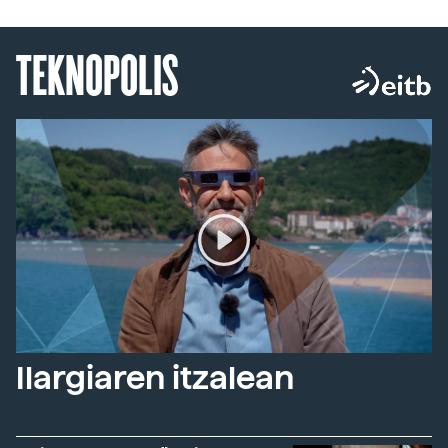
TEKNOPOLIS
Ilargiaren itzalean