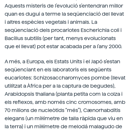
Aquests misteris de l'evolució s'entendran millor
quan es dugui a terme la seqüenciació del llevat
i altres espècies vegetals i animals. La
seqüenciació dels procariotes Escherichia coli i
Bacillus subtilis (per tant, menys evolucionats
que el llevat) pot estar acabada per a l'any 2000.
A més, a Europa, els Estats Units i el Japó s'estan
seqüenciant en els laboratoris els següents
eucariotes: Schizosaccharomyces pombe (llevat
utilitzat a Àfrica per a la captura de begudes),
Arabidopsis thaliana (planta petita com la colza i
els reflexos, amb només cinc cromosomes, amb
70 milions de nucleòtids “més”), Cænorhabditis
elegans (un mil·límetre de talla ràpida que viu en
la terra) i un mil·límetre de melodá malagudo de