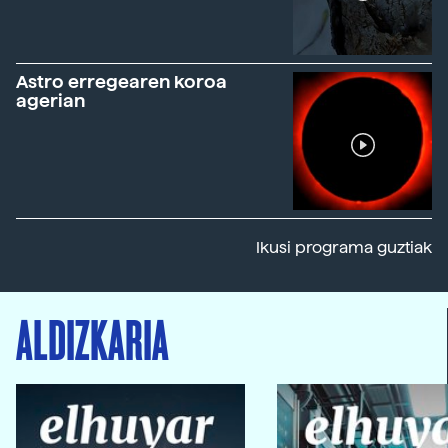
Astro erregearen koroa
agerian
Ikusi programa guztiak
ALDIZKARIA