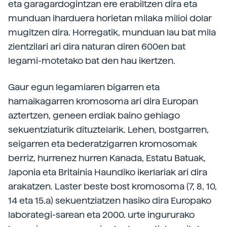
eta garagardogintzan ere erabiltzen dira eta
munduan iharduera horietan milaka milioi dolar
mugitzen dira. Horregatik, munduan lau bat mila
zientzilari ari dira naturan diren 600en bat
legami-motetako bat den hau ikertzen.
Gaur egun legamiaren bigarren eta
hamaikagarren kromosoma ari dira Europan
aztertzen, geneen erdiak baino gehiago
sekuentziaturik dituztelarik. Lehen, bostgarren,
seigarren eta bederatzigarren kromosomak
berriz, hurrenez hurren Kanada, Estatu Batuak,
Japonia eta Britainia Haundiko ikerlariak ari dira
arakatzen. Laster beste bost kromosoma (7, 8, 10,
14 eta 15.a) sekuentziatzen hasiko dira Europako
laborategi-sarean eta 2000. urte ingururako