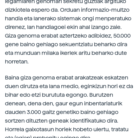
legamiaren genomari sekretu guztiak argituko
dizkiotela espero da. Orduan informazio-multzo
handia eta lanerako sistemak ongi menperatuko
direnez, lan handiagoei ekin ahal izango zaie.
Giza genoma erabat aztertzeko adibidez, 50.000
gene baino gehiago sekuentziatu beharko dira
eta munduan milaka ikerlek aritu beharko dute
horretan.
Baina giza genoma erabat arakatzeak eskatzen
duen dirutza eta lana medio, eginkizun hori ez da
bihar edo etzi burututa egongo. Burutzen
denean, dena den, gaur egun inbentariaturik
dauden 3.000 gaitz genetiko baino gehiago
sortzen dituzten geneak identifikatuko dira.
Horrela gaixotasun horiek hobeto ulertu, tratatu
eta (agian) prebenitu egingo dira.