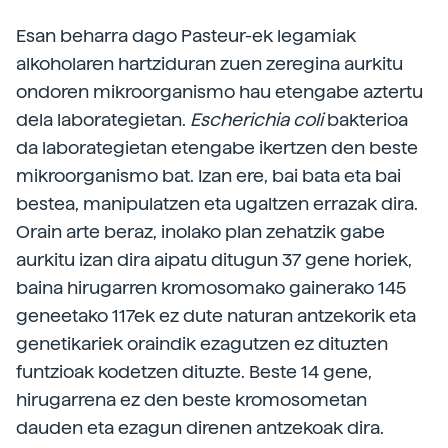
Esan beharra dago Pasteur-ek legamiak
alkoholaren hartziduran zuen zeregina aurkitu
ondoren mikroorganismo hau etengabe aztertu
dela laborategietan.
Escherichia
coli
bakterioa
da laborategietan etengabe ikertzen den beste
mikroorganismo bat. Izan ere, bai bata eta bai
bestea, manipulatzen eta ugaltzen errazak dira.
Orain arte beraz, inolako plan zehatzik gabe
aurkitu izan dira aipatu ditugun 37 gene horiek,
baina hirugarren kromosomako gainerako 145
geneetako 117ek ez dute naturan antzekorik eta
genetikariek oraindik ezagutzen ez dituzten
funtzioak kodetzen dituzte. Beste 14 gene,
hirugarrena ez den beste kromosometan
dauden eta ezagun direnen antzekoak dira.