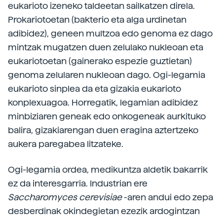
eukarioto izeneko taldeetan sailkatzen direla.
Prokariotoetan (bakterio eta alga urdinetan
adibidez), geneen multzoa edo genoma ez dago
mintzak mugatzen duen zelulako nukleoan eta
eukariotoetan (gainerako espezie guztietan)
genoma zelularen nukleoan dago. Ogi-legamia
eukarioto sinplea da eta gizakia eukarioto
konplexuagoa. Horregatik, legamian adibidez
minbiziaren geneak edo onkogeneak aurkituko
balira, gizakiarengan duen eragina aztertzeko
aukera paregabea litzateke.
Ogi-legamia ordea, medikuntza aldetik bakarrik
ez da interesgarria. Industrian ere
Saccharomyces
cerevisiae
-aren andui edo zepa
desberdinak okindegietan ezezik ardogintzan