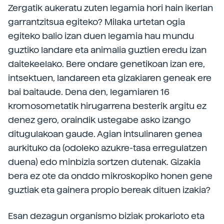
Zergatik aukeratu zuten legamia hori hain ikerlan
garrantzitsua egiteko? Milaka urtetan ogia
egiteko balio izan duen legamia hau mundu
guztiko landare eta animalia guztien eredu izan
daitekeelako. Bere ondare genetikoan izan ere,
intsektuen, landareen eta gizakiaren geneak ere
bai baitaude. Dena den, legamiaren 16
kromosometatik hirugarrena besterik argitu ez
denez gero, oraindik ustegabe asko izango
ditugulakoan gaude. Agian intsulinaren genea
aurkituko da (odoleko azukre-tasa erregulatzen
duena) edo minbizia sortzen dutenak. Gizakia
bera ez ote da onddo mikroskopiko honen gene
guztiak eta gainera propio bereak dituen izakia?
Esan dezagun organismo biziak prokarioto eta