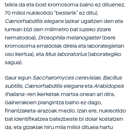
txikia da eta bost kromosoma baino ez dituenez,
70 milioi nukleotido “besterik” ez ditu),
Cænorhabditis
elegans
(azkar ugaltzen den eta
lurrean bizi den milimetro bat luzeko zizare
nematodoa),
Drosophila
melanogaster
(bere
kromosoma erraldoiak direla eta laborategietan
oso ikertua), eta
Mus
laboratorius
(laborategiko
sagua).
Gaur egun
Saccharomyces cerevisiae, Bacillus
subtilis, Cænorhabditis elegans
eta
Arabidopsis
thaliana
-ren ikerketak martxa onean ari dira.
Gainerakoen plangintza baino ez dago,
finantzaketa-arazoak medio. Izan ere, nukleotido
bat identifikatzea batezbeste bi dolar kostatzen
da, eta gizakiak hiru mila milioi dituela hartu