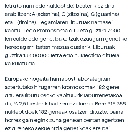
letra (oinarri edo nukleotido) besterik ez dira
erabiltzen: A (adenina), C (zitosina), G (guanina)
eta T (timina). Legamiaren liburuak hamasei
kapitulu edo kromosoma ditu eta guztira 7.000
lerroalde edo gene, bakoitzak ezaugarri genetiko
heredagarri baten mezua duelarik. Liburuak
guztira 13.600.000 letra edo nukleotido dituela
kalkulatu da.
Europako hogeita hamabost laborategitan
aztertutako hirugarren kromosomak 182 gene
ditu eta liburu osoko kapitulurik laburrenetakoa
da; % 2,5 besterik hartzen ez duena. Bere 315.356
nukleotidoek 182 geneak osatzen dituzte, baina
horrez gain eginkizuna genean bertan agertzen
ez direneko sekuentzia genetikoak ere bai.