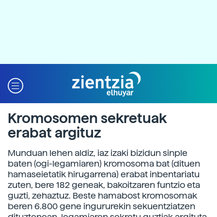
Kromosomen sekretuak
erabat argituz
Munduan lehen aldiz, iaz izaki bizidun sinple
baten (ogi-legamiaren) kromosoma bat (dituen
hamaseietatik hirugarrena) erabat inbentariatu
zuten, bere 182 geneak, bakoitzaren funtzio eta
guzti, zehaztuz. Beste hamabost kromosomak
beren 6.800 gene ingururekin sekuentziatzen
dituztenean, legamiaren sekretu guztiak argituta