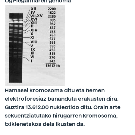
Ogi-legamiaren genoma
Hamasei kromosoma ditu eta hemen
elektroforesiaz bananduta erakusten dira.
Guztira 13.612.00 nukleotido ditu. Orain arte
sekuentziatutako hirugarren kromosoma,
txikienetakoa dela ikusten da.