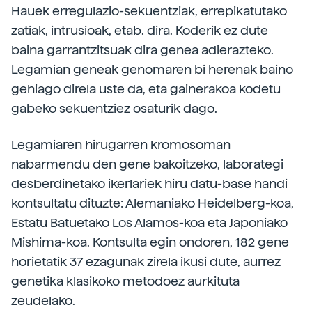
Hauek erregulazio-sekuentziak, errepikatutako
zatiak, intrusioak, etab. dira. Koderik ez dute
baina garrantzitsuak dira genea adierazteko.
Legamian geneak genomaren bi herenak baino
gehiago direla uste da, eta gainerakoa kodetu
gabeko sekuentziez osaturik dago.
Legamiaren hirugarren kromosoman
nabarmendu den gene bakoitzeko, laborategi
desberdinetako ikerlariek hiru datu-base handi
kontsultatu dituzte: Alemaniako Heidelberg-koa,
Estatu Batuetako Los Alamos-koa eta Japoniako
Mishima-koa. Kontsulta egin ondoren, 182 gene
horietatik 37 ezagunak zirela ikusi dute, aurrez
genetika klasikoko metodoez aurkituta
zeudelako.