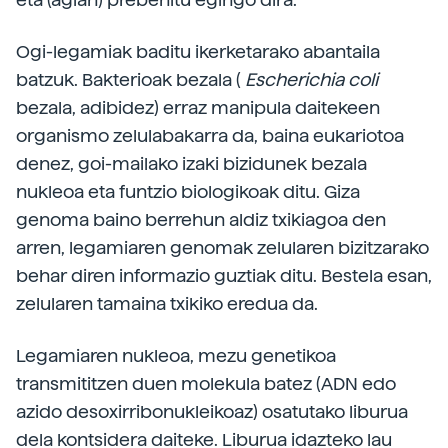
Ogi-legamiak baditu ikerketarako abantaila
batzuk. Bakterioak bezala (
Escherichia
coli
bezala, adibidez) erraz manipula daitekeen
organismo zelulabakarra da, baina eukariotoa
denez, goi-mailako izaki bizidunek bezala
nukleoa eta funtzio biologikoak ditu. Giza
genoma baino berrehun aldiz txikiagoa den
arren, legamiaren genomak zelularen bizitzarako
behar diren informazio guztiak ditu. Bestela esan,
zelularen tamaina txikiko eredua da.
Legamiaren nukleoa, mezu genetikoa
transmititzen duen molekula batez (ADN edo
azido desoxirribonukleikoaz) osatutako liburua
dela kontsidera daiteke. Liburua idazteko lau