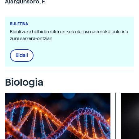
Alargunsoro, F.
BULETINA
Bidali zure helbide elektronikoa eta jaso asteroko buletina
zure sarrera-ontzian
Bidali
Biologia