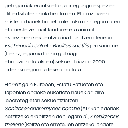
gehigarriak erantsi eta gaur egungo espezie-
dibertsitatera nola heldu den. Eboluzioaren
misterio hauek hobeto ulertuko dira legamiaren
eta beste zenbait landare- eta animali
espezieren sekuentziazioa burutzen denean.
Escherichia
coli
eta
Bacillus
subtilis
prokariotoen
(beraz, legamia baino gutxiago
eboluzionatutakoen) sekuentziazioa 2000.
urterako egon daiteke amaituta.
Horrez gain Europan, Estatu Batuetan eta
Japonian ondoko eukarioto hauek ari dira
laborategietan sekuentziatzen:
Schizosaccharomyces
pombe
(Afrikan edariak
hatzitzeko erabiltzen den legamia),
Arabidopsis
thaliana
(koltza eta errefauen antzeko landare