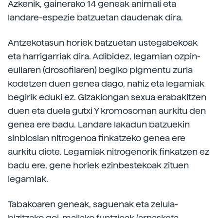
Azkenik, gainerako 14 geneak animali eta
landare-espezie batzuetan daudenak dira.
Antzekotasun horiek batzuetan ustegabekoak
eta harrigarriak dira. Adibidez, legamian ozpin-
euliaren (drosofilaren) begiko pigmentu zuria
kodetzen duen genea dago, nahiz eta legamiak
begirik eduki ez. Gizakiongan sexua erabakitzen
duen eta duela gutxi Y kromosoman aurkitu den
genea ere badu. Landare lakadun batzuekin
sinbiosian nitrogenoa finkatzeko genea ere
aurkitu diote. Legamiak nitrogenorik finkatzen ez
badu ere, gene horiek ezinbestekoak zituen
legamiak.
Tabakoaren geneak, saguenak eta zelula-
bizitzako goi-mailako funtzioak (arnasketa,