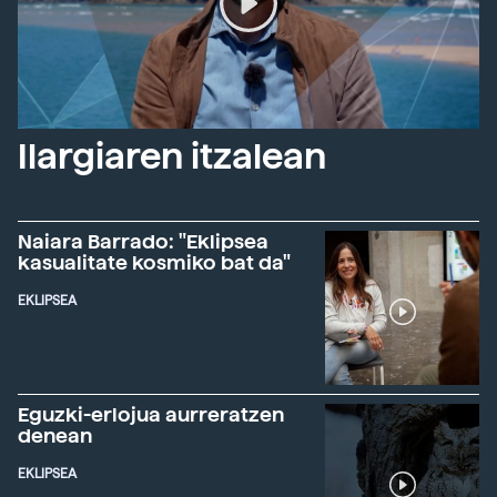
Ilargiaren itzalean
Naiara Barrado: "Eklipsea
kasualitate kosmiko bat da"
EKLIPSEA
Eguzki-erlojua aurreratzen
denean
EKLIPSEA