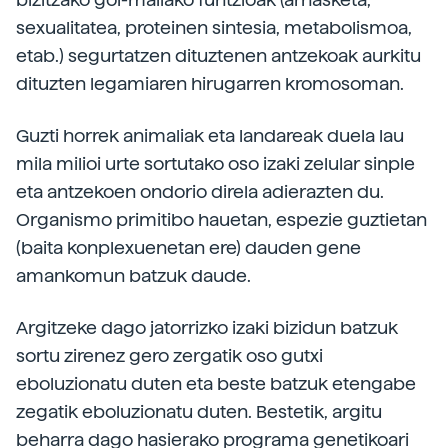
sexualitatea, proteinen sintesia, metabolismoa,
etab.) segurtatzen dituztenen antzekoak aurkitu
dituzten legamiaren hirugarren kromosoman.
Guzti horrek animaliak eta landareak duela lau
mila milioi urte sortutako oso izaki zelular sinple
eta antzekoen ondorio direla adierazten du.
Organismo primitibo hauetan, espezie guztietan
(baita konplexuenetan ere) dauden gene
amankomun batzuk daude.
Argitzeke dago jatorrizko izaki bizidun batzuk
sortu zirenez gero zergatik oso gutxi
eboluzionatu duten eta beste batzuk etengabe
zegatik eboluzionatu duten. Bestetik, argitu
beharra dago hasierako programa genetikoari