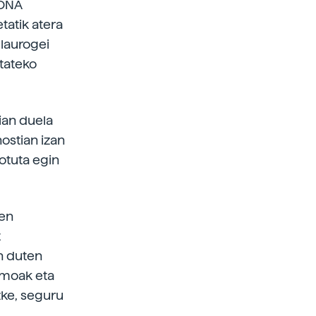
 DNA
tatik atera
 laurogei
itateko
ian duela
ostian izan
otuta egin
ren
t
en duten
smoak eta
zke, seguru