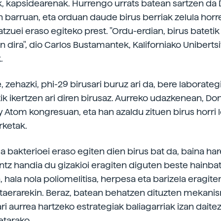
ik, kapsidearenak. Hurrengo urrats batean sartzen da
 barruan, eta orduan daude birus berriak zelula horre
tzuei eraso egiteko prest. "Ordu-erdian, birus batetik
n dira", dio Carlos Bustamantek, Kaliforniako Uniberts
.
 zehazki, phi-29 birusari buruz ari da, bere laborateg
ik ikertzen ari diren birusaz. Aurreko udazkenean, Don
 Atom kongresuan, eta han azaldu zituen birus horri l
rketak.
sa bakterioei eraso egiten dien birus bat da, baina ha
ntz handia du gizakioi eragiten diguten beste hainba
 hala nola poliomelitisa, herpesa eta barizela eragit
taerarekin. Beraz, batean behatzen dituzten mekani
ri aurrea hartzeko estrategiak baliagarriak izan daite
etarako.