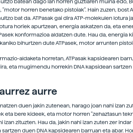
ultzo batean dago lan horren guztiaren muina edo,
, "motor horren benetako pistoiak". Hain zuzen, bost 
ultzo bat da. ATPasak gai dira ATP-molekulen lotura ja
lotura horiek apurtzean, energia askatzen da, eta ener
ATPasek konformazioa aldatzen dute. Hau da, energia 
aniko bihurtzen dute ATPasek, motor arrunten pistoi
rmazio-aldaketa horretan, ATPasak kapsidearen barr
ira, eta mugimendu horrekin DNA kapsidean sartzen
 aurrez aurre
onatzen duen jakin zutenean, harago joan nahi izan zu
 eta bere kideek, eta motor horren "zehaztasun tekn
 izan zituzten. Hau da, jakin nahi izan zuten zer indar
 sartzen duen DNA kapsidearen barruan eta abar. Hor