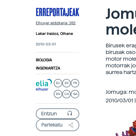
ERREPORTAJEAK
Jom
mol
Elhuyar aldizkaria: 262
Lakar Iraizoz, Oihane
2010-03-01
Birusek era
birusak oso
motor molek
BIOLOGIA
motorrak jo
INGENIARITZA
aurrea hart
EU
ES
FR
Jomuga: mo
EN
CA
GA
2010/03/01 |
Partekatu