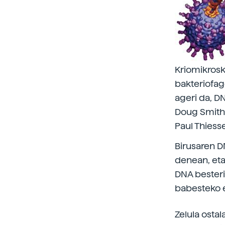
Kriomikrosk
bakteriofag
ageri da, D
Doug Smith,
Paul Thiess
Birusaren D
denean, eta
DNA besterik
babesteko e
Zelula ostal