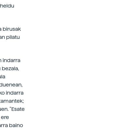
k heldu
a birusak
n pilatu
n indarra
 bezala,
ula
 duenean,
ko indarra
ustamantek;
en. "Esate
 ere
arra baino