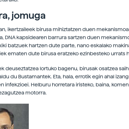
ra, jomuga
an, ikertzaileek birusa mihiztatzen duen mekanismoan
gia, DNA kapsidearen barrura sartzen duen mekanism
xiki batzuek hartzen dute parte, nano eskalako makin
iek ematen dute birusa eratzeko ezinbesteko urrats h
ek deuseztatzea lortuko bagenu, birusak osatzea sai
ldu du Bustamantek. Eta, hala, errotik egin ahal izang
n infekzioei. Helburu horretara iristeko, baina, komen
ezagutzea motorra.