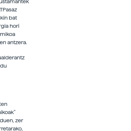
 Bustamantek
ATPasaz
kin bat
gia hori
kimikoa
en antzera.
ualderantz
 du
ten
ikoak"
 duen, zer
retarako,