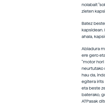
nolabait "so
zieten kapsi
Batez beste
kapsidean. 
ahala, kaps
Abiadura mo
ere gero et
"motor hori
neurtutako 
hau da, ind
egitera irit
eta beste z
baterako, g
ATPasak dit