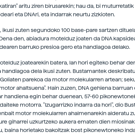
katiran" aritu ziren birusarekin; hau da, bi muturretati
deari eta DNAri, eta indarrak neurtu zizkioten.
, ikusi zuten segundoko 100 base-pare sartzen dituel
Dena den, abiadura motelduz joaten da DNA kapsidea
idearen barruko presioa gero eta handiagoa delako.
telduz joatearekin batera, lan hori egiteko behar de
a handiagoa dela ikusi zuten. Bustamantek deskribatu
 Goliaten parekoa da motor molekularren artean; sek
motor ahaltsuena". Hain zuzen, DNA gehiena barruan
ar handiena egin behar duenean, 57-60 pikonewtone
s daiteke motorra. "Izugarrizko indarra da hori", dio B
enbait motor molekularren ahalmenarekin alderatu zu
ure giharrei uzkurtzeko aukera ematen dien miosinak
u, baina horietako bakoitzak bost pikonewtoneko ind