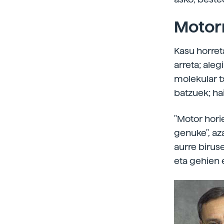
Motor
Kasu horret
arreta; ale
molekular t
batzuek; ha
"Motor hori
genuke", aza
aurre biruse
eta gehien 