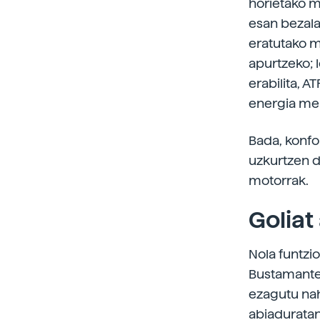
horietako m
esan bezala
eratutako m
apurtzeko; 
erabilita, 
energia mek
Bada, konfo
uzkurtzen d
motorrak.
Goliat
Nola funtzi
Bustamantek
ezagutu nahi
abiaduratan