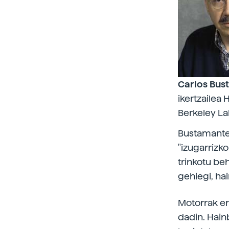
Carlos Bu
ikertzailea
Berkeley La
Bustamantek
"izugarrizko
trinkotu b
gehiegi, hai
Motorrak er
dadin. Hain