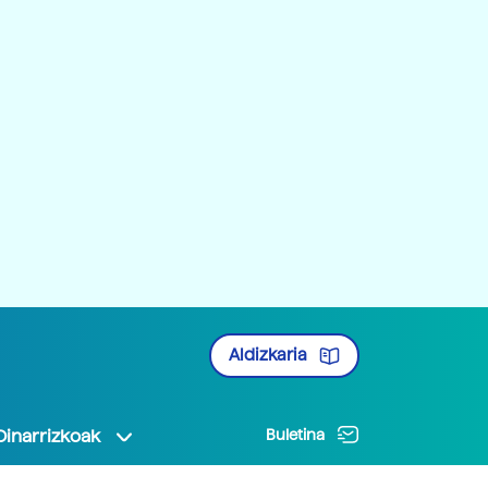
Aldizkaria
Oinarrizkoak
Buletina