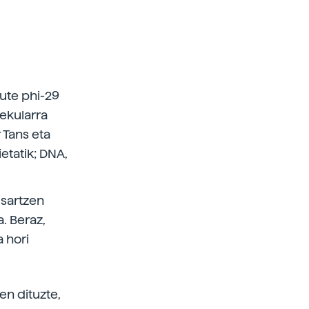
dute phi-29
lekularra
 Tans eta
etatik; DNA,
 sartzen
. Beraz,
a hori
en dituzte,