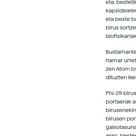
eta, bestet
kapsidearen
eta beste ba
birus sortze
biofisikariak
Bustamante,
hamar urtet
zen Atom by
dituzten ike
Phi-29 biru
portaerak a
birusenekin,
birusen por
gaixotasuna
asko, beste