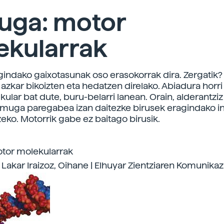
uga: motor
ekularrak
gindako gaixotasunak oso erasokorrak dira. Zergatik?
 azkar bikoizten eta hedatzen direlako. Abiadura horri
ular bat dute, buru-belarri lanean. Orain, alderantziz
muga paregabea izan daitezke birusek eragindako in
zeko. Motorrik gabe ez baitago birusik.
tor molekularrak
 Lakar Iraizoz, Oihane | Elhuyar Zientziaren Komunikaz