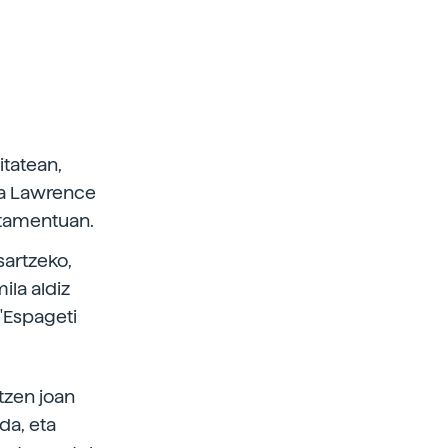
itatean,
ia Lawrence
rtamentuan.
sartzeko,
ila aldiz
"Espageti
tzen joan
da, eta