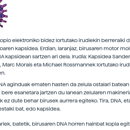
opio elektroniko bidez lortutako irudiekin berreraiki 
oaren kapsidea. Erdian, laranjaz, birusaren motor mo
NA kapsidean sartzen ari dela. Irudia: Kapsidea Sander
 Marc Morais eta Michael Rossmannek lortutako irudi
en.
NA aginduak ematen hasten da zelula ostalari batean
 bere esanetara jartzen du lanean zelularen makineria
 ez dute behar birusek aurrera egiteko. Tira, DNA, et
stalki bat, edo kapsidea.
ariek, batetik, birusaren DNA horren hainbat kopia egit