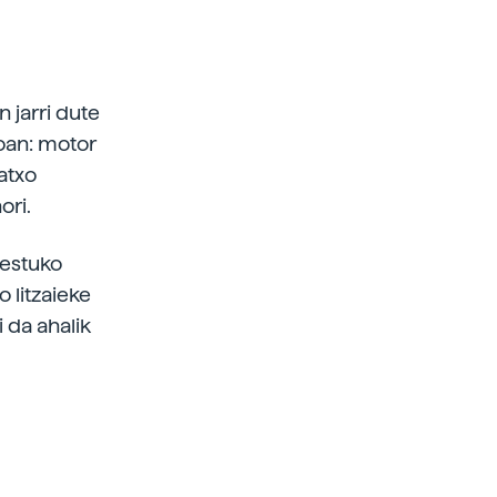
 jarri dute
oan: motor
atxo
ori.
hestuko
o litzaieke
i da ahalik