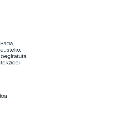
 Bada,
 eusteko,
 begiratuta,
fekzioei
ioa