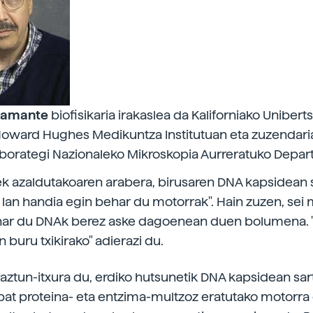
stamante
biofisikaria irakaslea da Kaliforniako Uniberts
 Howard Hughes Medikuntza Institutuan eta zuzendar
borategi Nazionaleko Mikroskopia Aurreratuko Depa
 azaldutakoaren arabera, birusaren DNA kapsidean 
 lan handia egin behar du motorrak". Hain zuzen, sei m
ehar du DNAk berez aske dagoenean duen bolumena. 
n buru txikirako" adierazi du.
aztun-itxura du, erdiko hutsunetik DNA kapsidean sar
bat proteina- eta entzima-multzoz eratutako motorra 