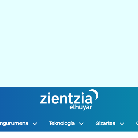
Ingurumena
Teknologia
Gizartea