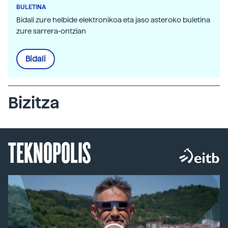
BULETINA
Bidali zure helbide elektronikoa eta jaso asteroko buletina
zure sarrera-ontzian
Bidali
Bizitza
TEKNOPOLIS