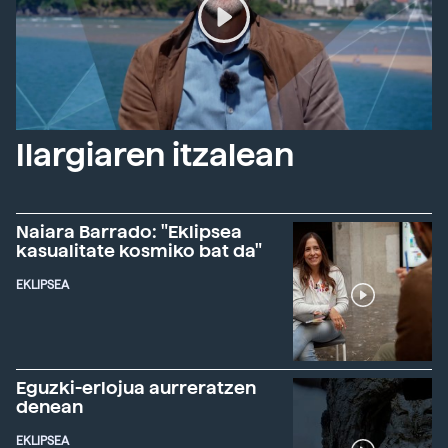
Ilargiaren itzalean
Naiara Barrado: "Eklipsea
kasualitate kosmiko bat da"
EKLIPSEA
Eguzki-erlojua aurreratzen
denean
EKLIPSEA