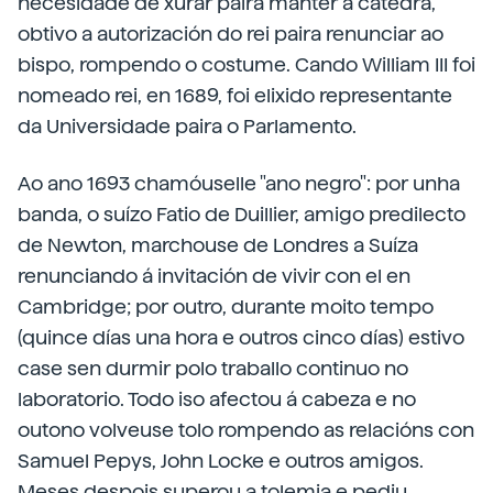
necesidade de xurar paira manter a cátedra,
obtivo a autorización do rei paira renunciar ao
bispo, rompendo o costume. Cando William III foi
nomeado rei, en 1689, foi elixido representante
da Universidade paira o Parlamento.
Ao ano 1693 chamóuselle "ano negro": por unha
banda, o suízo Fatio de Duillier, amigo predilecto
de Newton, marchouse de Londres a Suíza
renunciando á invitación de vivir con el en
Cambridge; por outro, durante moito tempo
(quince días una hora e outros cinco días) estivo
case sen durmir polo traballo continuo no
laboratorio. Todo iso afectou á cabeza e no
outono volveuse tolo rompendo as relacións con
Samuel Pepys, John Locke e outros amigos.
Meses despois superou a tolemia e pediu