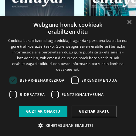
×
Webgune honek cookieak
erabiltzen ditu
Cookieak erabiltzen ditugu edukia, iragarkiak pertsonalizatzeko eta
gure trafikoa aztertzeko. Gure webgunearen erabilerari buruzko
informazioa ere partekatzen dugu gure publizitate- eta analisi-
bazkideekin, zuk eman diezun edo haiek beren zerbitzuak
erabiltzeagatik bildu duten beste informazio batzuekin konbina
dezaketenak.
BEHAR-BEHARREZKOA
ERRENDIMENDUA
BIDERATZEA
FUNTZIONALTASUNA
2026ko eka. 1a
2026ko mar. 1a
GUZTIAK ONARTU
GUZTIAK UKATU
XEHETASUNAK ERAKUTSI