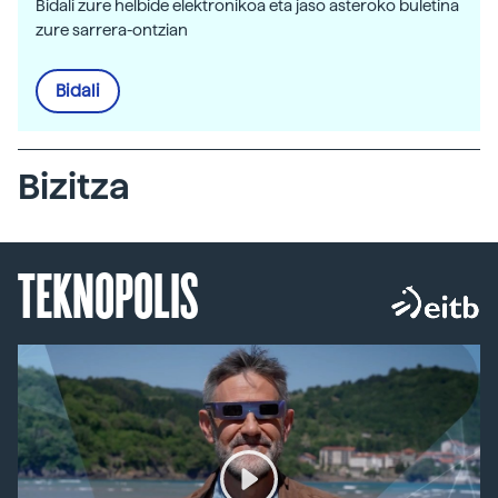
Bidali zure helbide elektronikoa eta jaso asteroko buletina
zure sarrera-ontzian
Bidali
Bizitza
TEKNOPOLIS