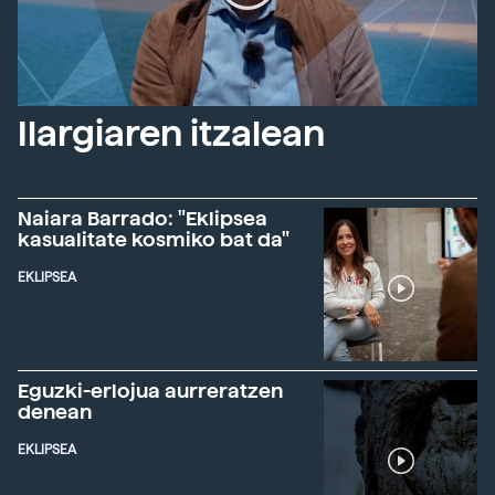
Ilargiaren itzalean
Naiara Barrado: "Eklipsea
kasualitate kosmiko bat da"
EKLIPSEA
Eguzki-erlojua aurreratzen
denean
EKLIPSEA