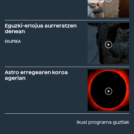
Eguzki-erlojua aurreratzen
denean
EKLIPSEA
Astro erregearen koroa
agerian
Ikusi programa guztiak