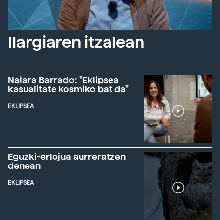
Ilargiaren itzalean
Naiara Barrado: "Eklipsea
kasualitate kosmiko bat da"
EKLIPSEA
Eguzki-erlojua aurreratzen
denean
EKLIPSEA