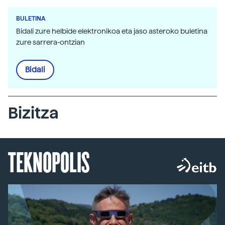
BULETINA
Bidali zure helbide elektronikoa eta jaso asteroko buletina
zure sarrera-ontzian
Bidali
Bizitza
TEKNOPOLIS