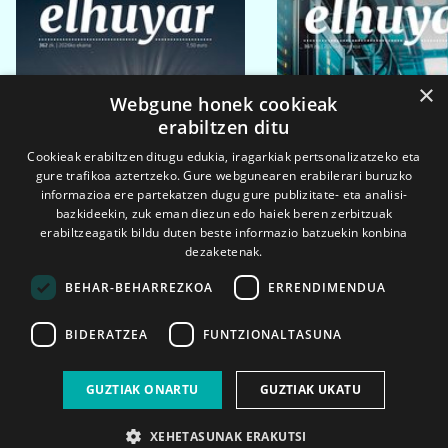
×
Webgune honek cookieak
erabiltzen ditu
Cookieak erabiltzen ditugu edukia, iragarkiak pertsonalizatzeko eta
gure trafikoa aztertzeko. Gure webgunearen erabilerari buruzko
informazioa ere partekatzen dugu gure publizitate- eta analisi-
bazkideekin, zuk eman diezun edo haiek beren zerbitzuak
erabiltzeagatik bildu duten beste informazio batzuekin konbina
dezaketenak.
BEHAR-BEHARREZKOA
ERRENDIMENDUA
BIDERATZEA
FUNTZIONALTASUNA
2026ko eka. 1a
2026ko mar. 1a
GUZTIAK ONARTU
GUZTIAK UKATU
XEHETASUNAK ERAKUTSI