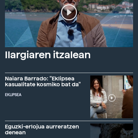
Ilargiaren itzalean
Naiara Barrado: "Eklipsea
kasualitate kosmiko bat da"
EKLIPSEA
Eguzki-erlojua aurreratzen
denean