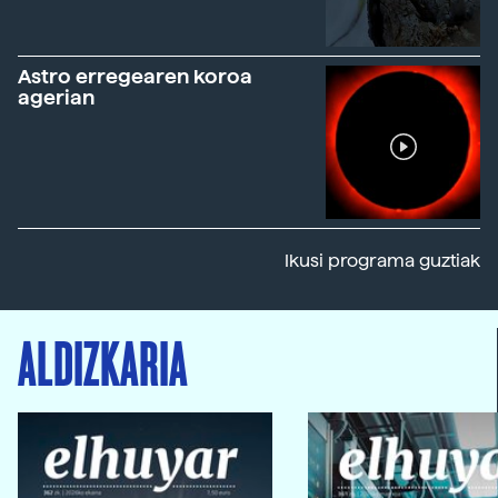
Astro erregearen koroa
agerian
Ikusi programa guztiak
ALDIZKARIA