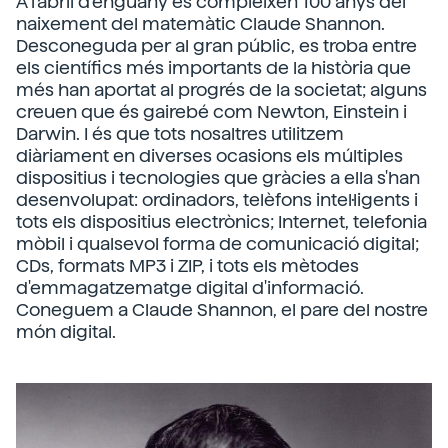
A l'abril d'enguany es compleixen 100 anys del
naixement del matemàtic Claude Shannon.
Desconeguda per al gran públic, es troba entre
els científics més importants de la història que
més han aportat al progrés de la societat; alguns
creuen que és gairebé com Newton, Einstein i
Darwin. I és que tots nosaltres utilitzem
diàriament en diverses ocasions els múltiples
dispositius i tecnologies que gràcies a ella s'han
desenvolupat: ordinadors, telèfons intel·ligents i
tots els dispositius electrònics; Internet, telefonia
mòbil i qualsevol forma de comunicació digital;
CDs, formats MP3 i ZIP, i tots els mètodes
d'emmagatzematge digital d'informació.
Coneguem a Claude Shannon, el pare del nostre
món digital.