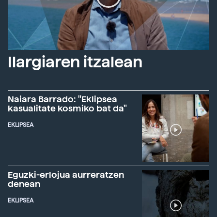
Ilargiaren itzalean
Naiara Barrado: "Eklipsea
kasualitate kosmiko bat da"
EKLIPSEA
Eguzki-erlojua aurreratzen
denean
EKLIPSEA