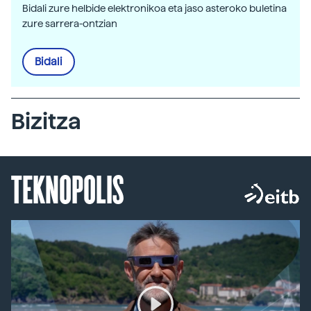
Bidali zure helbide elektronikoa eta jaso asteroko buletina
zure sarrera-ontzian
Bidali
Bizitza
TEKNOPOLIS