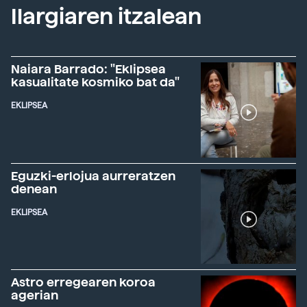
Ilargiaren itzalean
Naiara Barrado: "Eklipsea
kasualitate kosmiko bat da"
EKLIPSEA
Eguzki-erlojua aurreratzen
denean
EKLIPSEA
Astro erregearen koroa
agerian