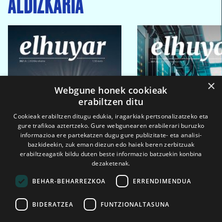
ALDIZKARIA
×
Webgune honek cookieak
erabiltzen ditu
Cookieak erabiltzen ditugu edukia, iragarkiak pertsonalizatzeko eta
gure trafikoa aztertzeko. Gure webgunearen erabilerari buruzko
informazioa ere partekatzen dugu gure publizitate- eta analisi-
bazkideekin, zuk eman diezun edo haiek beren zerbitzuak
erabiltzeagatik bildu duten beste informazio batzuekin konbina
dezaketenak.
BEHAR-BEHARREZKOA
ERRENDIMENDUA
BIDERATZEA
FUNTZIONALTASUNA
2026ko eka. 1a
2026ko mar. 1a