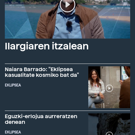
Ilargiaren itzalean
Naiara Barrado: "Eklipsea
kasualitate kosmiko bat da"
EKLIPSEA
Eguzki-erlojua aurreratzen
denean
EKLIPSEA