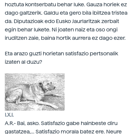
hoztuta kontserbatu behar luke. Gauza horiek ez
dago galtzerik. Galdu eta gero bila ibiltzea tristea
da. Diputazioak edo Eusko Jaurlaritzak zerbait
egin behar lukete. Ni joaten naiz eta oso ongi
iruditzen zaie, baina hortik aurrera ez dago ezer.
Eta arazo guzti horietan satisfazio pertsonalik
izaten al duzu?
I.X.I.
A.R.- Bai, asko. Satisfazio gabe hainbeste diru
gastatzea,... Satisfazio morala batez ere. Neure