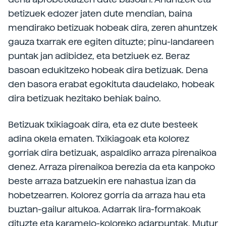
betizuek edozer jaten dute mendian, baina
mendirako betizuak hobeak dira, zeren ahuntzek
gauza txarrak ere egiten dituzte; pinu-landareen
puntak jan adibidez, eta betziuek ez. Beraz
basoan edukitzeko hobeak dira betizuak. Dena
den basora erabat egokituta daudelako, hobeak
dira betizuak hezitako behiak baino.
Betizuak txikiagoak dira, eta ez dute besteek
adina okela ematen. Txikiagoak eta kolorez
gorriak dira betizuak, aspaldiko arraza pirenaikoa
denez. Arraza pirenaikoa berezia da eta kanpoko
beste arraza batzuekin ere nahastua izan da
hobetzearren. Kolorez gorria da arraza hau eta
buztan-gailur altukoa. Adarrak lira-formakoak
dituzte eta karamelo-koloreko adarpuntak. Mutur