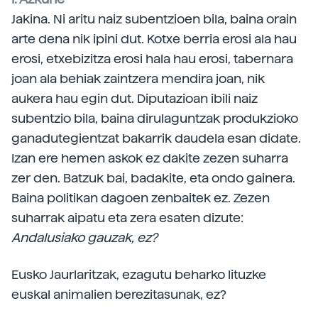
Jakina. Ni aritu naiz subentzioen bila, baina orain
arte dena nik ipini dut. Kotxe berria erosi ala hau
erosi, etxebizitza erosi hala hau erosi, tabernara
joan ala behiak zaintzera mendira joan, nik
aukera hau egin dut. Diputazioan ibili naiz
subentzio bila, baina dirulaguntzak produkzioko
ganadutegientzat bakarrik daudela esan didate.
Izan ere hemen askok ez dakite zezen suharra
zer den. Batzuk bai, badakite, eta ondo gainera.
Baina politikan dagoen zenbaitek ez. Zezen
suharrak aipatu eta zera esaten dizute:
Andalusiako gauzak, ez?
Eusko Jaurlaritzak, ezagutu beharko lituzke
euskal animalien berezitasunak, ez?