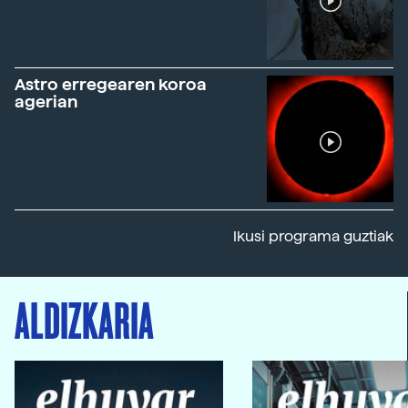
Astro erregearen koroa
agerian
Ikusi programa guztiak
ALDIZKARIA