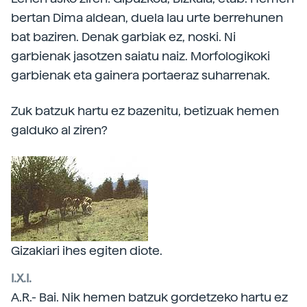
bertan Dima aldean, duela lau urte berrehunen
bat baziren. Denak garbiak ez, noski. Ni
garbienak jasotzen saiatu naiz. Morfologikoki
garbienak eta gainera portaeraz suharrenak.
Zuk batzuk hartu ez bazenitu, betizuak hemen
galduko al ziren?
Gizakiari ihes egiten diote.
I.X.I.
A.R.- Bai. Nik hemen batzuk gordetzeko hartu ez