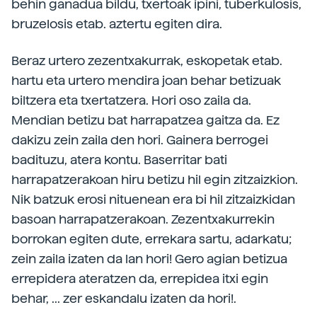
behin ganadua bildu, txertoak ipini, tuberkulosis,
bruzelosis etab. aztertu egiten dira.
Beraz urtero zezentxakurrak, eskopetak etab.
hartu eta urtero mendira joan behar betizuak
biltzera eta txertatzera. Hori oso zaila da.
Mendian betizu bat harrapatzea gaitza da. Ez
dakizu zein zaila den hori. Gainera berrogei
badituzu, atera kontu. Baserritar bati
harrapatzerakoan hiru betizu hil egin zitzaizkion.
Nik batzuk erosi nituenean era bi hil zitzaizkidan
basoan harrapatzerakoan. Zezentxakurrekin
borrokan egiten dute, errekara sartu, adarkatu;
zein zaila izaten da lan hori! Gero agian betizua
errepidera ateratzen da, errepidea itxi egin
behar, ... zer eskandalu izaten da hori!.