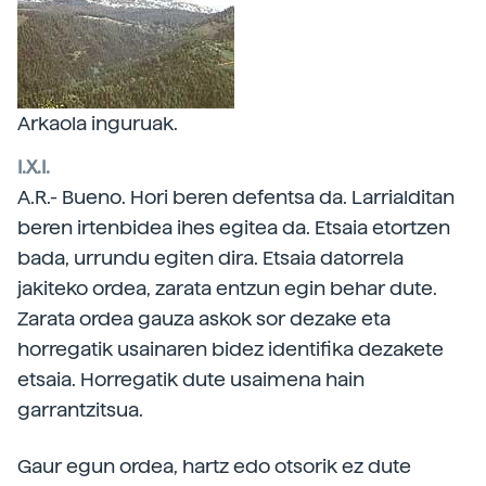
Arkaola inguruak.
I.X.I.
A.R.- Bueno. Hori beren defentsa da. Larrialditan
beren irtenbidea ihes egitea da. Etsaia etortzen
bada, urrundu egiten dira. Etsaia datorrela
jakiteko ordea, zarata entzun egin behar dute.
Zarata ordea gauza askok sor dezake eta
horregatik usainaren bidez identifika dezakete
etsaia. Horregatik dute usaimena hain
garrantzitsua.
Gaur egun ordea, hartz edo otsorik ez dute