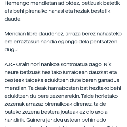
Hemengo mendietan adibidez, betizuak batetik
eta behi pirenaiko nahasi eta heziak bestetik
daude.
Mendian libre daudenez, arraza berez nahasteko
ere erraztasun handia egongo dela pentsatzen
dugu.
A.R.- Orain hori nahikoa kontrolatua dago. Nik
neure betizuak hesitako lurraldean dauzkat eta
besteek taldeka edukitzen dute beren ganadua
mendian. Taldeak hamabosten bat hezitako behi
edukitzen du bere zezenarekin. Talde horietako
zezenak arrazaz pirenaikoak direnez, talde
bateko zezena bestera joateak ez dio axola
handirik. Gainera jendea astean behin edo