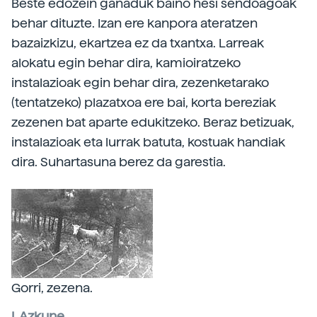
Beste edozein ganaduk baino hesi sendoagoak
behar dituzte. Izan ere kanpora ateratzen
bazaizkizu, ekartzea ez da txantxa. Larreak
alokatu egin behar dira, kamioiratzeko
instalazioak egin behar dira, zezenketarako
(tentatzeko) plazatxoa ere bai, korta bereziak
zezenen bat aparte edukitzeko. Beraz betizuak,
instalazioak eta lurrak batuta, kostuak handiak
dira. Suhartasuna berez da garestia.
Gorri, zezena.
I. Azkune