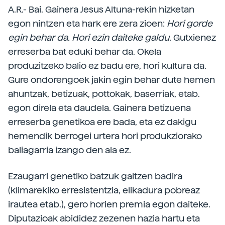
A.R.- Bai. Gainera Jesus Altuna-rekin hizketan
egon nintzen eta hark ere zera zioen:
Hori gorde
egin behar da. Hori ezin daiteke galdu.
Gutxienez
erreserba bat eduki behar da. Okela
produzitzeko balio ez badu ere, hori kultura da.
Gure ondorengoek jakin egin behar dute hemen
ahuntzak, betizuak, pottokak, baserriak, etab.
egon direla eta daudela. Gainera betizuena
erreserba genetikoa ere bada, eta ez dakigu
hemendik berrogei urtera hori produkziorako
baliagarria izango den ala ez.
Ezaugarri genetiko batzuk galtzen badira
(klimarekiko erresistentzia, elikadura pobreaz
irautea etab.), gero horien premia egon daiteke.
Diputazioak abididez zezenen hazia hartu eta