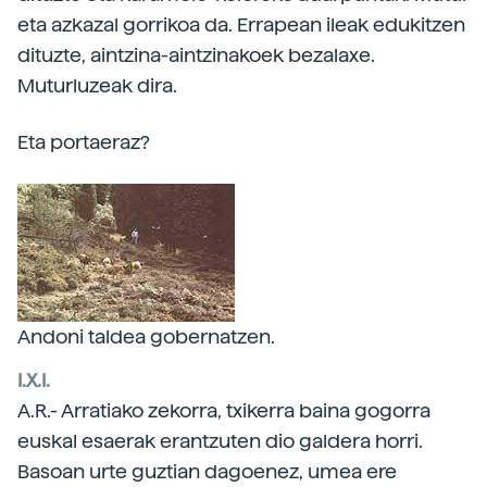
eta azkazal gorrikoa da. Errapean ileak edukitzen
dituzte, aintzina-aintzinakoek bezalaxe.
Muturluzeak dira.
Eta portaeraz?
Andoni taldea gobernatzen.
I.X.I.
A.R.- Arratiako zekorra, txikerra baina gogorra
euskal esaerak erantzuten dio galdera horri.
Basoan urte guztian dagoenez, umea ere