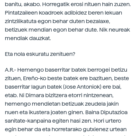
banitu, akabo. Horregatik erosi nituen hain zuzen.
Pintatzaileen koadroek adibidez beren lekuan
zintzilikatuta egon behar duten bezalaxe,
betizuek mendian egon behar dute. Nik neureak
mendiak dauzkat.
Eta nola eskuratu zenituen?
A.R.- Hemengo baserritar batek berrogei betizu
zituen, Ereño-ko beste batek ere bazituen, beste
baserritar lagun batek (Jose Antoniok) ere bai,
etab. Ni Dimara bizitzera etorri nintzenean,
hemengo mendietan betizuak zeudela jakin
nuen eta ikustera joaten ginen. Baina Diputazioa
sanitate-kanpaina egiten hasi zen. Hori urtero
egin behar da eta horretarako gutxienez urtean