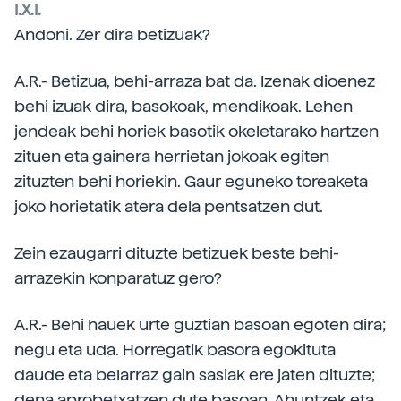
I.X.I.
Andoni. Zer dira betizuak?
A.R.- Betizua, behi-arraza bat da. Izenak dioenez
behi izuak dira, basokoak, mendikoak. Lehen
jendeak behi horiek basotik okeletarako hartzen
zituen eta gainera herrietan jokoak egiten
zituzten behi horiekin. Gaur eguneko toreaketa
joko horietatik atera dela pentsatzen dut.
Zein ezaugarri dituzte betizuek beste behi-
arrazekin konparatuz gero?
A.R.- Behi hauek urte guztian basoan egoten dira;
negu eta uda. Horregatik basora egokituta
daude eta belarraz gain sasiak ere jaten dituzte;
dena aprobetxatzen dute basoan. Ahuntzek eta