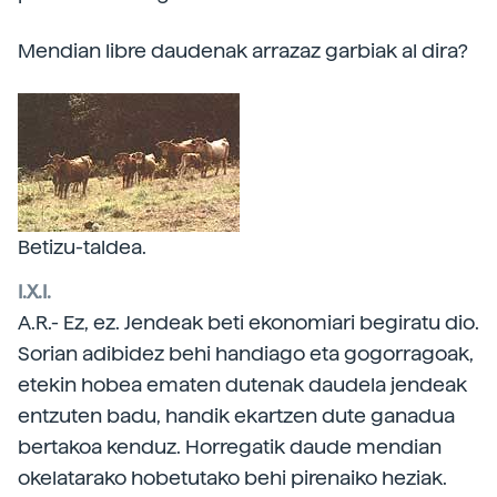
Mendian libre daudenak arrazaz garbiak al dira?
Betizu-taldea.
I.X.I.
A.R.- Ez, ez. Jendeak beti ekonomiari begiratu dio.
Sorian adibidez behi handiago eta gogorragoak,
etekin hobea ematen dutenak daudela jendeak
entzuten badu, handik ekartzen dute ganadua
bertakoa kenduz. Horregatik daude mendian
okelatarako hobetutako behi pirenaiko heziak.