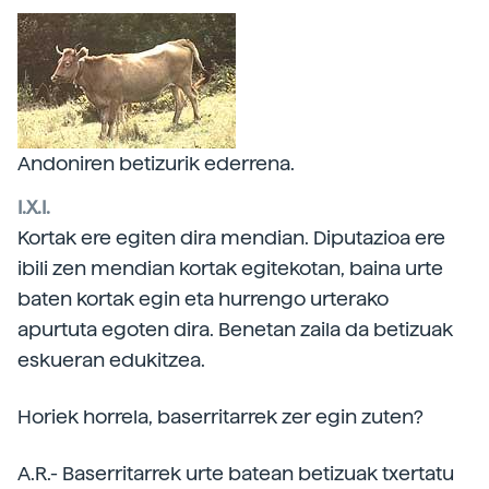
Andoniren betizurik ederrena.
I.X.I.
Kortak ere egiten dira mendian. Diputazioa ere
ibili zen mendian kortak egitekotan, baina urte
baten kortak egin eta hurrengo urterako
apurtuta egoten dira. Benetan zaila da betizuak
eskueran edukitzea.
Horiek horrela, baserritarrek zer egin zuten?
A.R.- Baserritarrek urte batean betizuak txertatu