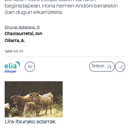
begiradapean. Hona hemen Andoni berarekin
izan dugun elkarrizketa.
Elhuyar aldizkaria: 13
Otaolaurretxi, Jon
Oilarra, A.
1988-02-01
EU
Lira-itxurako adarrak.