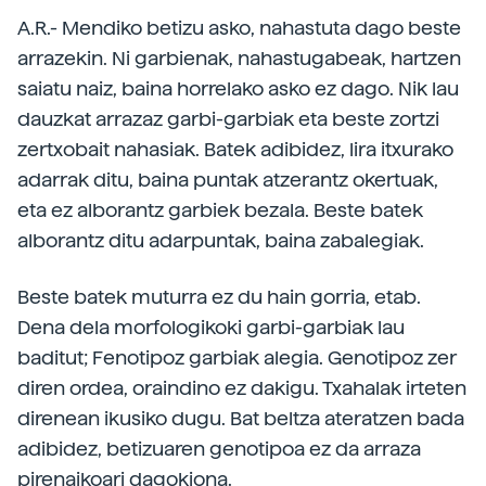
A.R.- Mendiko betizu asko, nahastuta dago beste
arrazekin. Ni garbienak, nahastugabeak, hartzen
saiatu naiz, baina horrelako asko ez dago. Nik lau
dauzkat arrazaz garbi-garbiak eta beste zortzi
zertxobait nahasiak. Batek adibidez, lira itxurako
adarrak ditu, baina puntak atzerantz okertuak,
eta ez alborantz garbiek bezala. Beste batek
alborantz ditu adarpuntak, baina zabalegiak.
Beste batek muturra ez du hain gorria, etab.
Dena dela morfologikoki garbi-garbiak lau
baditut; Fenotipoz garbiak alegia. Genotipoz zer
diren ordea, oraindino ez dakigu. Txahalak irteten
direnean ikusiko dugu. Bat beltza ateratzen bada
adibidez, betizuaren genotipoa ez da arraza
pirenaikoari dagokiona.