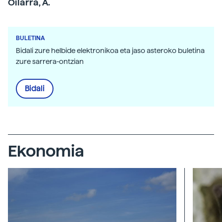
Oilarra, A.
BULETINA
Bidali zure helbide elektronikoa eta jaso asteroko buletina
zure sarrera-ontzian
Bidali
Ekonomia