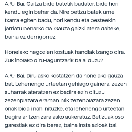
A.R.- Bai. Gaitza bide batetik badator, bide hori
kendu egin behar da. Nire betizu batek ume
txarra egiten badu, hori kendu eta besteekin
jarriatu beharko da. Gauza gaizki atera daiteke,
baina ez derrigorrez.
Honelako negozien kostuak handiak izango dira.
Zuk inolako diru-laguntzarik ba al duzu?
A.R.- Bai. Diru asko kostatzen da honelako gauza
bat. Lehenengo urteetan gehiago gainera, zezen
suharrak ateratzen ez badira ezin dituzu
zezenplazara eraman. Nik zezenplazara zezen
onak bidali nahi nituzke, eta lehenengo urteetan
begira aritzen zara asko aukeratuz. Betizuak oso
garestiak ez dira berez, baina instalazioak bai.