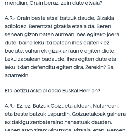
mendian. Orain beraz, zein dute etsaia?
A.R.- Orain beste etsai batzuk daude. Gizakia
adibidez. Berentzat gizakia etsaia da. Beren
senean gizon baten aurrean ihes egiteko joera
dute, baina leku itxi batean ihes egiterik ez
badute, suharrek gizakiari aurre egiten diote.
Leku zabalean badaude, ihes egiten dute eta
leku itxian defenditu egiten dira. Zerekin? Ba,
adarrekin.
Eta betizu asko al dago Euskal Herrian?
A.R.- Ez, ez. Batzuk Goizueta aldean, Nafarroan,
eta beste batzuk Lapurdin. Goizuetakoak gainera
ez dakigu zenbateraino nahastuak dauden.
Lehen asko ziren: Gipuzkoa, Bizkaia, etab. Hemen