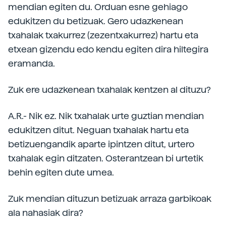
mendian egiten du. Orduan esne gehiago
edukitzen du betizuak. Gero udazkenean
txahalak txakurrez (zezentxakurrez) hartu eta
etxean gizendu edo kendu egiten dira hiltegira
eramanda.
Zuk ere udazkenean txahalak kentzen al dituzu?
A.R.- Nik ez. Nik txahalak urte guztian mendian
edukitzen ditut. Neguan txahalak hartu eta
betizuengandik aparte ipintzen ditut, urtero
txahalak egin ditzaten. Osterantzean bi urtetik
behin egiten dute umea.
Zuk mendian dituzun betizuak arraza garbikoak
ala nahasiak dira?