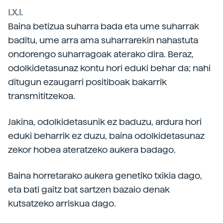
I.X.I.
Baina betizua suharra bada eta ume suharrak
baditu, ume arra ama suharrarekin nahastuta
ondorengo suharragoak aterako dira. Beraz,
odolkidetasunaz kontu hori eduki behar da; nahi
ditugun ezaugarri positiboak bakarrik
transmititzekoa.
Jakina, odolkidetasunik ez baduzu, ardura hori
eduki beharrik ez duzu, baina odolkidetasunaz
zekor hobea ateratzeko aukera badago.
Baina horretarako aukera genetiko txikia dago,
eta bati gaitz bat sartzen bazaio denak
kutsatzeko arriskua dago.