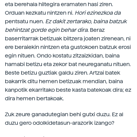
eta berehala hiltegira eramaten hasi ziren.
Orduan kezkatu nintzen ni.
Hori ezinezkoa da
pentsatu nuen.
Ez dakit zertarako, baina batzuk
behintzat gorde egin behar dira.
Beraz
baserritarrak betizuak biltzera joaten zirenean, ni
ere beraiekin nintzen eta gustokoen batzuk erosi
egin nituen. Ondo kostatu zitzaizkidan, baina
hamabi betizu eta zekor bat neureganatu nituen.
Beste betizu guztiak galdu ziren. Artzai batek
bakarrik ditu hemen betizuak mendian, baina
kanpotik ekarritako beste kasta batekoak dira; ez
dira hemen bertakoak.
Zuk zeure ganadutegian behi gutxi duzu. Ez al
duzu gero odolkidetasun-arazorik izango?