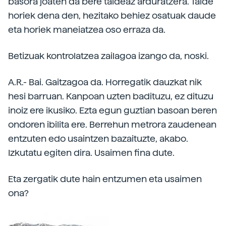
basora joaten da bere taldeaz arduratzera. Talde
horiek dena den, hezitako behiez osatuak daude
eta horiek maneiatzea oso erraza da.
Betizuak kontrolatzea zailagoa izango da, noski.
A.R.- Bai. Gaitzagoa da. Horregatik dauzkat nik
hesi barruan. Kanpoan uzten badituzu, ez dituzu
inoiz ere ikusiko. Ezta egun guztian basoan beren
ondoren ibilita ere. Berrehun metrora zaudenean
entzuten edo usaintzen bazaituzte, akabo.
Izkutatu egiten dira. Usaimen fina dute.
Eta zergatik dute hain entzumen eta usaimen
ona?