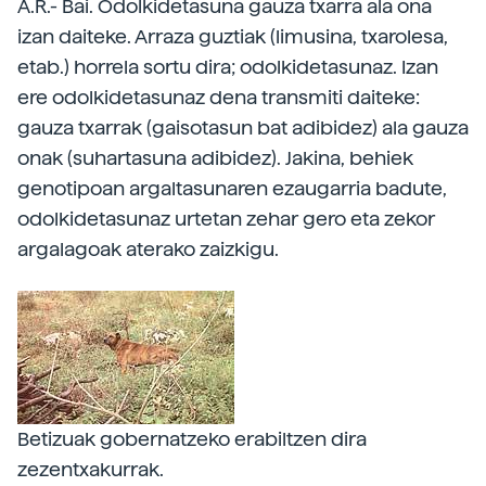
A.R.- Bai. Odolkidetasuna gauza txarra ala ona
izan daiteke. Arraza guztiak (limusina, txarolesa,
etab.) horrela sortu dira; odolkidetasunaz. Izan
ere odolkidetasunaz dena transmiti daiteke:
gauza txarrak (gaisotasun bat adibidez) ala gauza
onak (suhartasuna adibidez). Jakina, behiek
genotipoan argaltasunaren ezaugarria badute,
odolkidetasunaz urtetan zehar gero eta zekor
argalagoak aterako zaizkigu.
Betizuak gobernatzeko erabiltzen dira
zezentxakurrak.