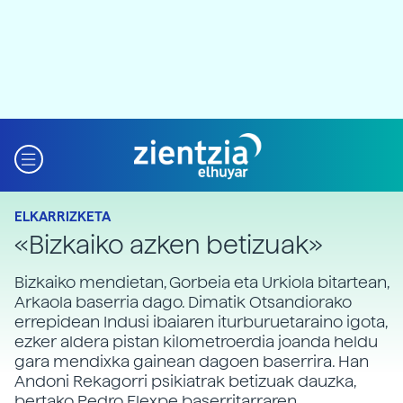
ELKARRIZKETA
«Bizkaiko azken betizuak»
Bizkaiko mendietan, Gorbeia eta Urkiola bitartean,
Arkaola baserria dago. Dimatik Otsandiorako
errepidean Indusi ibaiaren iturburuetaraino igota,
ezker aldera pistan kilometroerdia joanda heldu
gara mendixka gainean dagoen baserrira. Han
Andoni Rekagorri psikiatrak betizuak dauzka,
bertako Pedro Elexpe baserritarraren