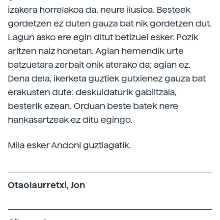
izakera horrelakoa da, neure ilusioa. Besteek
gordetzen ez duten gauza bat nik gordetzen dut.
Lagun asko ere egin ditut betizuei esker. Pozik
aritzen naiz honetan. Agian hemendik urte
batzuetara zerbait onik aterako da; agian ez.
Dena dela, ikerketa guztiek gutxienez gauza bat
erakusten dute: deskuidaturik gabiltzala,
besterik ezean. Orduan beste batek nere
hankasartzeak ez ditu egingo.
Mila esker Andoni guztiagatik.
Otaolaurretxi, Jon