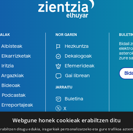
ALAK
NOR GAREN
BULETI
Bidali 
Albisteak
Hezkuntza
elektro
astero
Elkarrizketak
Dekalogoak
zure s
Iritzia
Efemerideak
Bida
Argazkiak
Gai librean
Bideoak
JARRAITU
Podcastak
Buletina
Erreportajeak
X
BlueSky
Webgune honek cookieak erabiltzen ditu
Mastodon
rabiltzen ditugu edukia, iragarkiak pertsonalizatzeko eta gure trafikoa azter