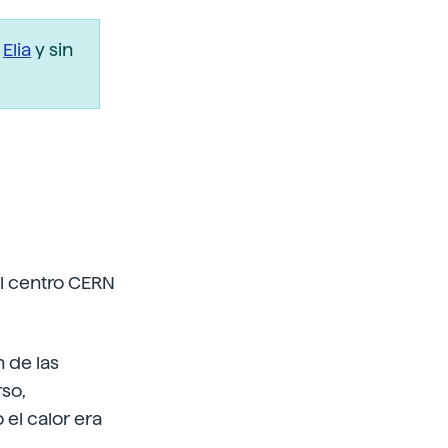
r
Elia
y sin
el centro CERN
n de las
rso,
el calor era