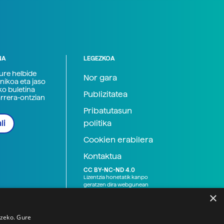
NA
LEGEZKOA
zure helbide
Nor gara
nikoa eta jaso
ko buletina
Publizitatea
arrera-ontzian
Pribatutasun
politika
li
Cookien erabilera
Kontaktua
CC BY-NC-ND 4.0
Lizentzia honetatik kanpo
geratzen dira webgunean
argitaratutako baliabide
×
grafikoak (argazki eta
ilustrazioak), baita Elhuyar ez
den bestelako erakunde eta
tzeko. Gure
norbanakoek idatzitakoak