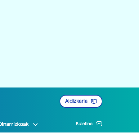
Aldizkaria
Oinarrizkoak
Buletina