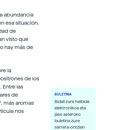
 La abundancia
n esa situación.
idad de
an visto que
 no hay más de
re la
ositrones de los
 Entre las
pares de
BULETINA
Bidali zure helbide
 Zº, más aromas
elektronikoa eta
rtícula nos
jaso asteroko
buletina zure
sarrera-ontzian