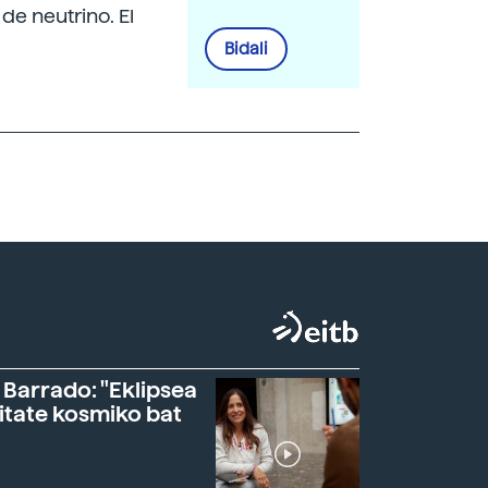
de neutrino. El
Bidali
 Barrado: "Eklipsea
itate kosmiko bat