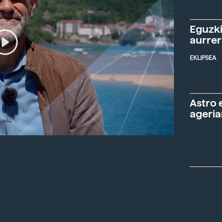
Eguzki
aurre
EKLIPSEA
Astro 
ageria