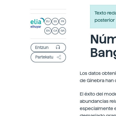
Texto red
posterior 
EU
ES
FR
EN
CA
GA
Núm
Ban
Partekatu
Los datos obteni
de Ginebra han 
El éxito del mod
abundancias rela
especialmente el
demasiado grand