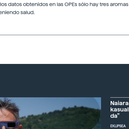
os datos obtenidos en las OPEs sólo hay tres aromas 
eniendo salud.
Naiara
kasual
da"
EKLIPSEA