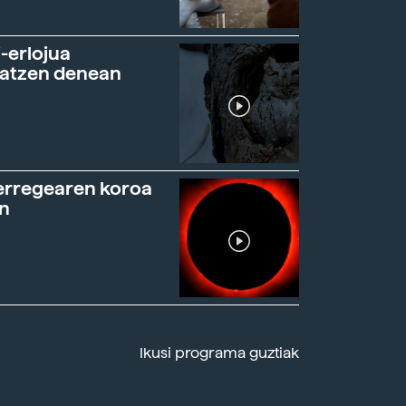
-erlojua
ratzen denean
erregearen koroa
n
Ikusi programa guztiak