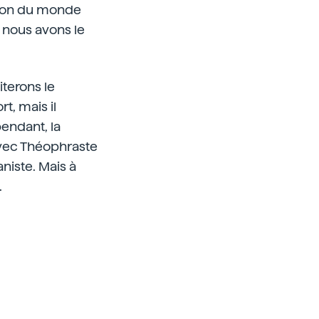
tion du monde
 nous avons le
iterons le
t, mais il
ependant, la
 avec Théophraste
niste. Mais à
.