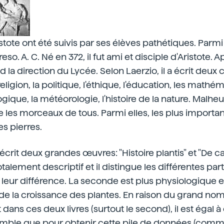
stote ont été suivis par ses élèves pathétiques. Parmi
so. A. C. Né en 372, il fut ami et disciple d'Aristote. A
end la direction du Lycée. Selon Laerzio, il a écrit deux
eligion, la politique, l'éthique, l'éducation, les mathé
logique, la météorologie, l'histoire de la nature. Malh
 les morceaux de tous. Parmi elles, les plus importan
es pierres.
écrit deux grandes œuvres: "Histoire plantis" et "De c
talement descriptif et il distingue les différentes par
 leur différence. La seconde est plus physiologique et 
 de la croissance des plantes. En raison du grand n
 dans ces deux livres (surtout le second), il est égal 
 semble que pour obtenir cette pile de données (comme