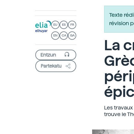
Texte réd
révision 
EU
ES
FR
EN
CA
GA
La c
Grèc
Partekatu
péri
épi
Les travaux 
trouve le Th