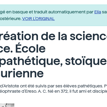
igé en basque et traduit automatiquement par
Elia
sa
postérieure.
VOIR L'ORIGINAL
réation de la scien
e. École
pathétique, stoïque
curienne
d'Aristote ont été suivis par ses élèves pathétiques. 
éophraste d'Ereso. A. C. Né en 372, il fut ami et discipl