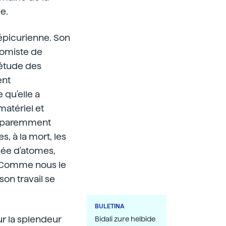
e.
 épicurienne. Son
atomiste de
'étude des
ent
 qu'elle a
matériel et
 apparemment
s, à la mort, les
mée d'atomes,
s. Comme nous le
on travail se
BULETINA
ur la splendeur
Bidali zure helbide