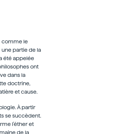
éré comme le
 une partie de la
 a été appelée
 philosophes ont
uve dans la
tte doctrine,
matière et cause.
logie. À partir
ts se succèdent.
orme l'éther et
omaine de la