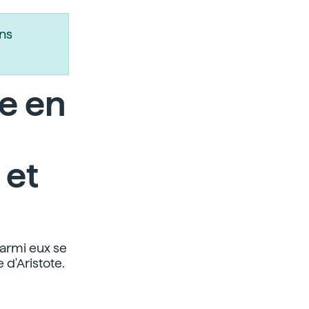
ns
ce en
 et
Parmi eux se
e d'Aristote.