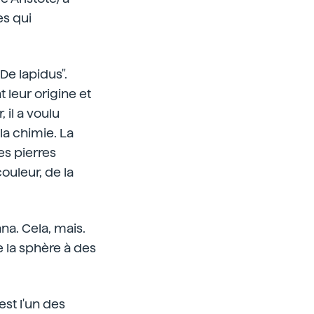
es qui
De lapidus".
 leur origine et
 il a voulu
 la chimie. La
es pierres
ouleur, de la
ana. Cela, mais.
e la sphère à des
st l'un des