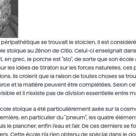
 péripathétique se trouvait le stoïcien. Il est consid
ole stoïque au Zénon de Citio. Celui-ci enseignait dans
t, en grec, le porche est "sto", de sorte que son école
sur les idées de Straton sur les forces naturelles, ces
ons. Ils croient que la raison de toutes choses se tro
 force et la matière peuvent être complétées. Selon ce
visible et il n'existe pas de division essentielle entre 
école stoïque a été particulièrement axée sur la cosmo
emière, en particulier du "pneum", les quatre élémen
is le plancher, enfin l'eau et l'air. De ces derniers se f
vers. Cette école n'a rien obtenu de spécial dans le d