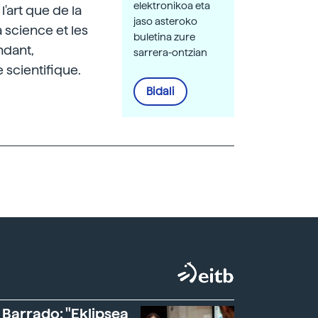
elektronikoa eta
'art que de la
jaso asteroko
 science et les
buletina zure
ndant,
sarrera-ontzian
 scientifique.
Bidali
 Barrado: "Eklipsea