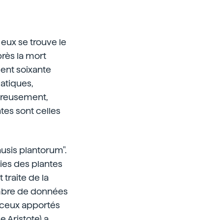
 eux se trouve le
près la mort
 cent soixante
matiques,
eureusement,
tes sont celles
ausis plantorum".
ties des plantes
traite de la
ombre de données
à ceux apportés
 Aristote) a