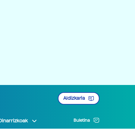
Aldizkaria
Oinarrizkoak
Buletina