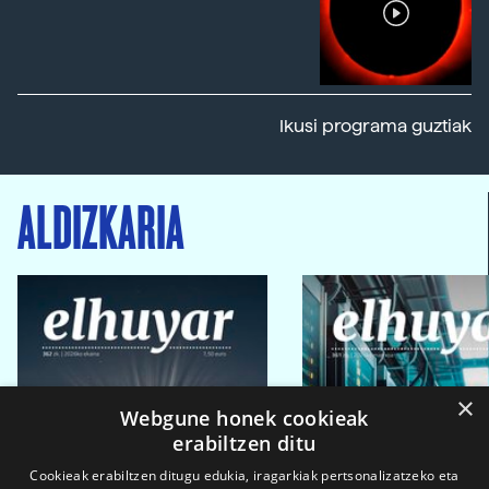
Ikusi programa guztiak
ALDIZKARIA
×
Webgune honek cookieak
erabiltzen ditu
Cookieak erabiltzen ditugu edukia, iragarkiak pertsonalizatzeko eta