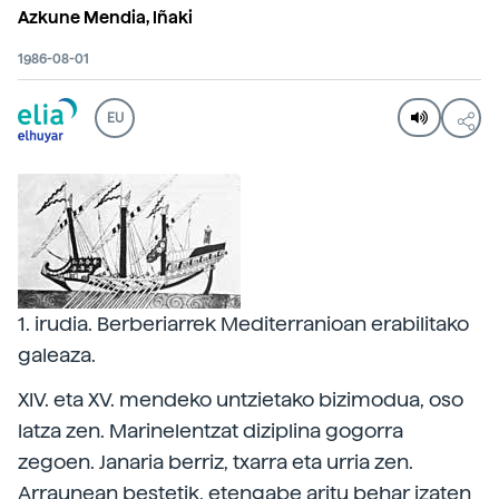
Azkune Mendia, Iñaki
1986-08-01
EU
1. irudia. Berberiarrek Mediterranioan erabilitako
galeaza.
XIV. eta XV. mendeko untzietako bizimodua, oso
latza zen. Marinelentzat diziplina gogorra
zegoen. Janaria berriz, txarra eta urria zen.
Arraunean bestetik, etengabe aritu behar izaten