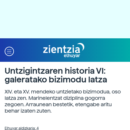
Untzigintzaren historia VI:
galeratako bizimodu latza
XIV. eta XV. mendeko untzietako bizimodua, oso
latza zen. Marinelentzat diziplina gogorra
zegoen. Arraunean bestetik, etengabe aritu
behar izaten zuten.
Elhuyar aldizkaria: 4