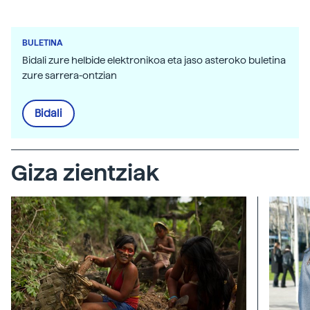
BULETINA
Bidali zure helbide elektronikoa eta jaso asteroko buletina
zure sarrera-ontzian
Bidali
Giza zientziak