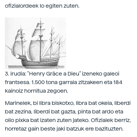
ofizialordeek lo egiten zuten.
3. irudia: "Henry Grâce a Dieu" izeneko galeoi
frantsesa. 1.500 tona garraia zitzakeen eta 184
kainoiz hornitua zegoen.
Marinelek, bi libra biskotxo, libra bat okela, liberdi
bat zezina, liberdi bat gazta, pinta bat ardo eta
olio pixka bat izaten zuten jateko. Ofizialek berriz,
horretaz gain beste jaki batzuk ere bazituzten.