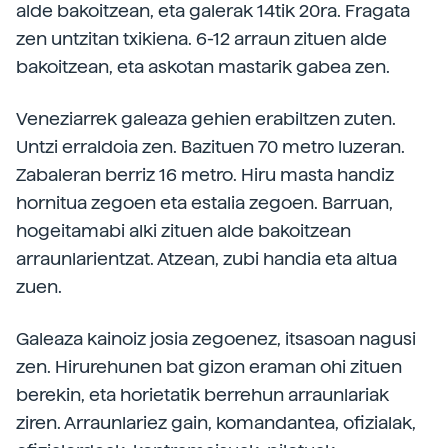
alde bakoitzean, eta galerak 14tik 20ra. Fragata
zen untzitan txikiena. 6-12 arraun zituen alde
bakoitzean, eta askotan mastarik gabea zen.
Veneziarrek galeaza gehien erabiltzen zuten.
Untzi erraldoia zen. Bazituen 70 metro luzeran.
Zabaleran berriz 16 metro. Hiru masta handiz
hornitua zegoen eta estalia zegoen. Barruan,
hogeitamabi alki zituen alde bakoitzean
arraunlarientzat. Atzean, zubi handia eta altua
zuen.
Galeaza kainoiz josia zegoenez, itsasoan nagusi
zen. Hirurehunen bat gizon eraman ohi zituen
berekin, eta horietatik berrehun arraunlariak
ziren. Arraunlariez gain, komandantea, ofizialak,