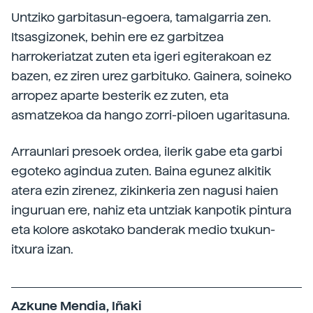
Untziko garbitasun-egoera, tamalgarria zen.
Itsasgizonek, behin ere ez garbitzea
harrokeriatzat zuten eta igeri egiterakoan ez
bazen, ez ziren urez garbituko. Gainera, soineko
arropez aparte besterik ez zuten, eta
asmatzekoa da hango zorri-piloen ugaritasuna.
Arraunlari presoek ordea, ilerik gabe eta garbi
egoteko agindua zuten. Baina egunez alkitik
atera ezin zirenez, zikinkeria zen nagusi haien
inguruan ere, nahiz eta untziak kanpotik pintura
eta kolore askotako banderak medio txukun-
itxura izan.
Azkune Mendia, Iñaki