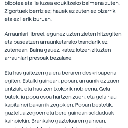
bibotea eta ile luzea edukitzeko baimena zuten.
Zigortuek berriz ez; hauek ez zuten ez bizarrik
eta ez ilerik buruan.
Arraunlari libreei, egunez uzten zieten hitzegiten
eta paseatzen arraunketarako txandarik ez
zutenean. Baina gauez, katez lotzen zituzten
arraunlari presoak bezalaxe.
Eta has gaitezen galera beraren deskribapena
egiten. Estalki gainean, popan, arraunik ez zuen
untziak, eta hau zen txokorik nobleena. Gela
batek, ia popa osoa hartzen zuen, eta gela hau
kapitainei bakarrik zegokien. Popan bestetik,
gaztelua zegoen eta bere gainean soldaduak
kainoiekin. Brankako gazteluaren gainean,