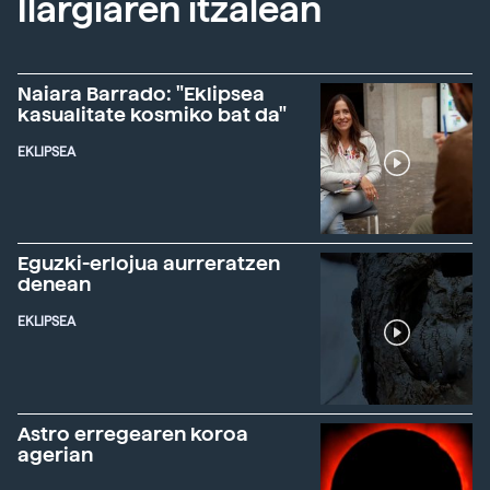
Ilargiaren itzalean
Naiara Barrado: "Eklipsea
kasualitate kosmiko bat da"
EKLIPSEA
Eguzki-erlojua aurreratzen
denean
EKLIPSEA
Astro erregearen koroa
agerian