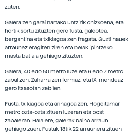
zuten.
Galera zen garai hartako untzirik ohizkoena, eta
hortik sortu zituzten gero fusta, galeotea,
bergantina eta txikiagoa zen fragata. Guzti hauek
arraunez eragiten ziren eta belak ipintzeko
masta bat ala gehiago zituzten.
Galera, 40 edo 50 metro luze eta 6 edo 7 metro
zabal zen. Zaharra zen formaz, eta IX. mendeaz
gero itsasotan zebilen.
Fusta, txikiagoa eta arinagoa zen. Hogeitamar
metro ozta-ozta zituen luzeran eta bost
zabaleran. Hala ere, galerak baino arraun
gehiago zuen. Fustak 18tik 22 arraunera zituen