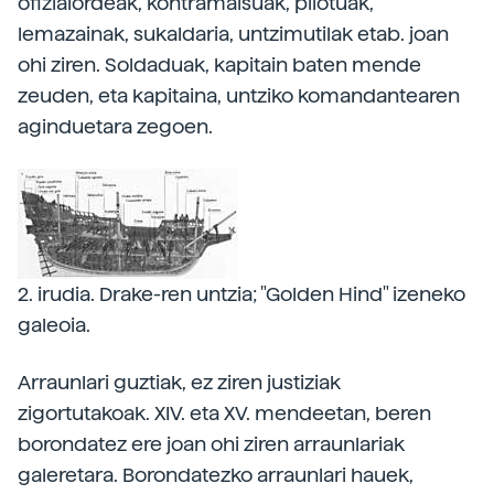
ofizialordeak, kontramaisuak, pilotuak,
lemazainak, sukaldaria, untzimutilak etab. joan
ohi ziren. Soldaduak, kapitain baten mende
zeuden, eta kapitaina, untziko komandantearen
aginduetara zegoen.
2. irudia. Drake-ren untzia; "Golden Hind" izeneko
galeoia.
Arraunlari guztiak, ez ziren justiziak
zigortutakoak. XIV. eta XV. mendeetan, beren
borondatez ere joan ohi ziren arraunlariak
galeretara. Borondatezko arraunlari hauek,