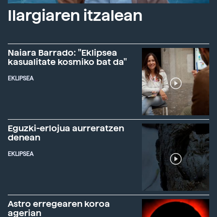
Ilargiaren itzalean
Naiara Barrado: "Eklipsea
kasualitate kosmiko bat da"
EKLIPSEA
Eguzki-erlojua aurreratzen
denean
EKLIPSEA
Astro erregearen koroa
agerian