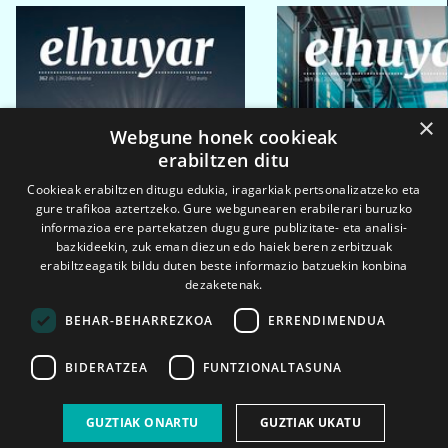
×
Webgune honek cookieak
erabiltzen ditu
Cookieak erabiltzen ditugu edukia, iragarkiak pertsonalizatzeko eta
gure trafikoa aztertzeko. Gure webgunearen erabilerari buruzko
informazioa ere partekatzen dugu gure publizitate- eta analisi-
bazkideekin, zuk eman diezun edo haiek beren zerbitzuak
erabiltzeagatik bildu duten beste informazio batzuekin konbina
dezaketenak.
BEHAR-BEHARREZKOA
ERRENDIMENDUA
BIDERATZEA
FUNTZIONALTASUNA
2026ko eka. 1a
2026ko mar. 1a
GUZTIAK ONARTU
GUZTIAK UKATU