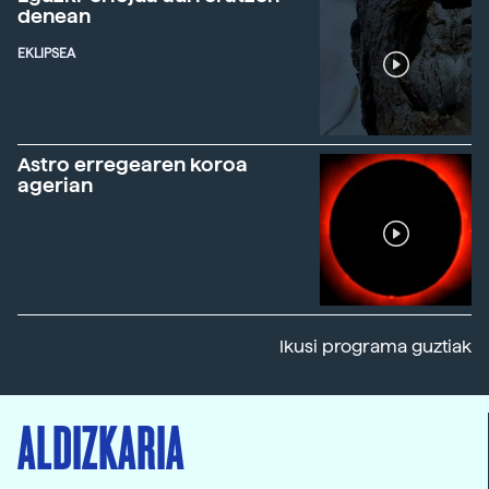
denean
EKLIPSEA
Astro erregearen koroa
agerian
Ikusi programa guztiak
ALDIZKARIA