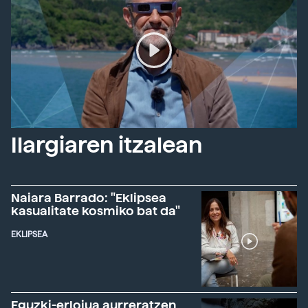
Ilargiaren itzalean
Naiara Barrado: "Eklipsea
kasualitate kosmiko bat da"
EKLIPSEA
Eguzki-erlojua aurreratzen