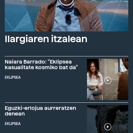
Ilargiaren itzalean
Naiara Barrado: "Eklipsea
kasualitate kosmiko bat da"
EKLIPSEA
Eguzki-erlojua aurreratzen
denean
EKLIPSEA