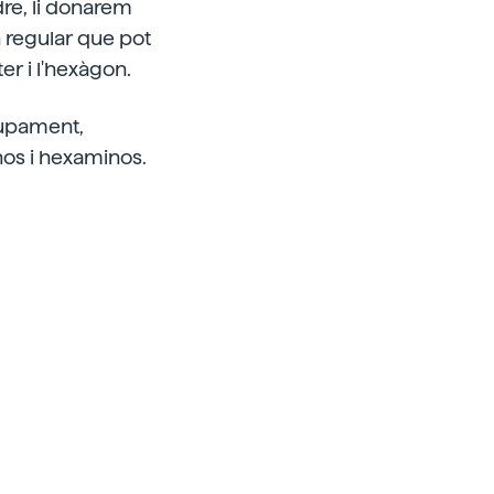
re, li donarem
n regular que pot
ter i l'hexàgon.
lupament,
nos i hexaminos.