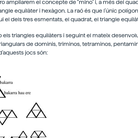
o ampliarem el concepte de “mino” i, a més del quad
iangle equilàter i hexàgon. La raó és que l'únic polígo
ui el dels tres esmentats, el quadrat, el triangle equilà
ls triangles equilàters i seguint el mateix desenvo
iangulars de dominis, triminos, tetraminos, pentami
d'aquests jocs són: