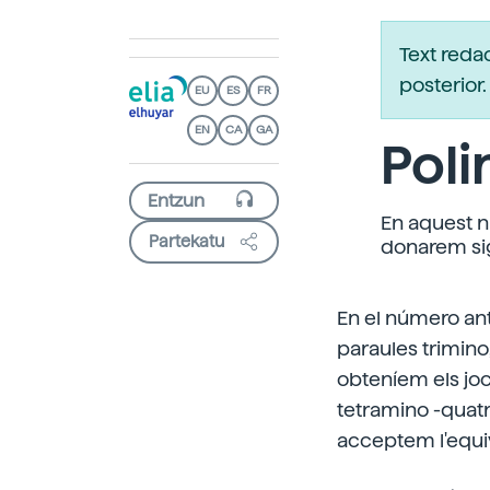
Text reda
posterio
EU
ES
FR
EN
CA
GA
Poli
En aquest n
Partekatu
donarem sig
En el número ant
paraules trimino
obteníem els joc
tetramino -quatr
acceptem l'equi