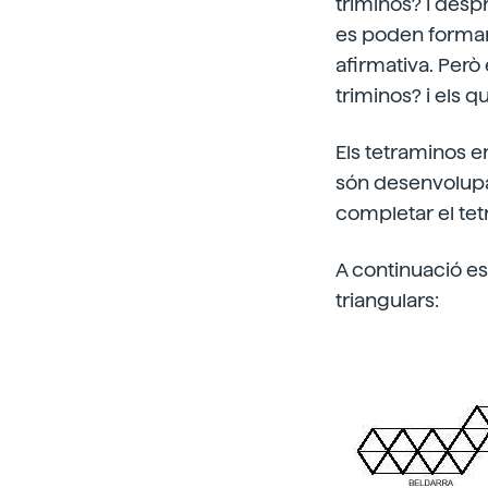
triminos? I desp
es poden formar
afirmativa. Però
triminos? i els 
Els tetraminos en
són desenvolupam
completar el te
A continuació e
triangulars: