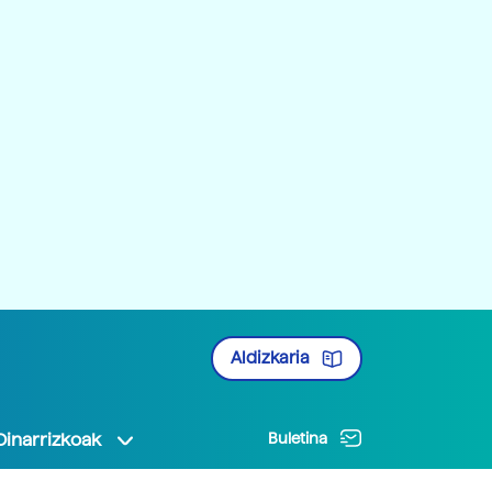
Aldizkaria
Oinarrizkoak
Buletina