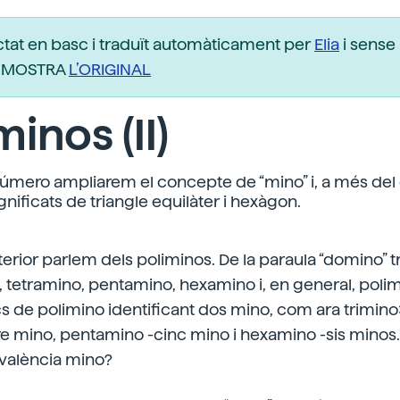
ctat en basc i traduït automàticament per
Elia
i sense 
r. MOSTRA
L’ORIGINAL
minos (II)
úmero ampliarem el concepte de “mino” i, a més del q
nificats de triangle equilàter i hexàgon.
erior parlem dels poliminos. De la paraula “domino” t
, tetramino, pentamino, hexamino i, en general, polimi
s de polimino identificant dos mino, com ara trimino
e mino, pentamino -cinc mino i hexamino -sis minos. E
valència mino?