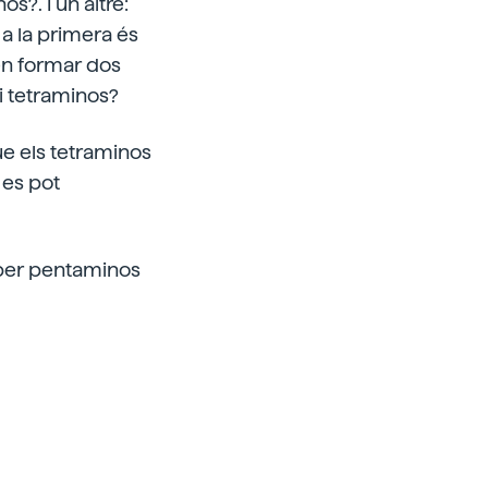
s?. I un altre:
a la primera és
den formar dos
i tetraminos?
que els tetraminos
 es pot
 per pentaminos