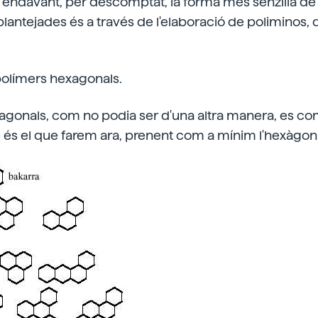
 endavant, per descomptat, la forma més senzilla de
lantejades és a través de l'elaboració de poliminos, 
polímers hexagonals.
xagonals, com no podia ser d'una altra manera, es 
 és el que farem ara, prenent com a mínim l'hexàgon