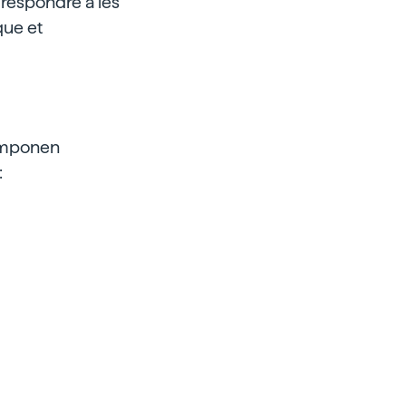
 respondre a les
que et
componen
: