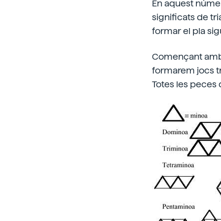
En aquest númer
significats de tr
formar el pla sig
Començant amb e
formarem jocs tr
Totes les peces 