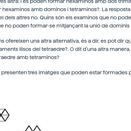
rés altra: i es poden formar hexaminos amb dos trimino
 hexaminos amb dominos i tetraminos?. La resposta 
 el dels altres no. Quins són els examinos que no po
que no poden formar-se mitjançant la unió de dominis 
s ofereixen una altra alternativa, és a dir, es pot dir 
ents llisos del tetraedre?. O dit d'una altra manera,
traedre amb tetraminos?
s presenten tres imatges que poden estar formades