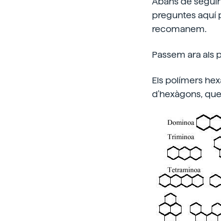
Abans de seguir
preguntes aquí p
recomanem.
Passem ara als 
Els polímers he
d'hexàgons, que