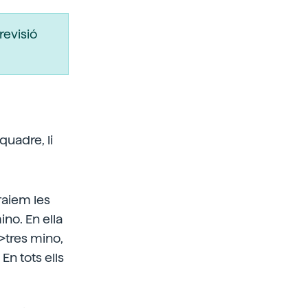
revisió
uadre, li
raiem les
no. En ella
>tres mino,
n tots ells