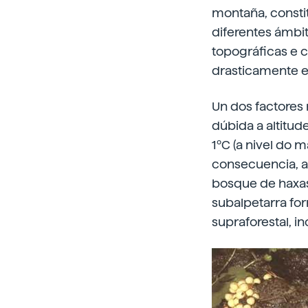
montaña, consti
diferentes ámbit
topográficas e c
drasticamente e
Un dos factores
dúbida a altitud
1ºC (a nivel do 
consecuencia, a 
bosque de haxas
subalpetarra fo
supraforestal, i