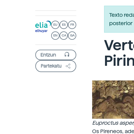
Texto re
posterior 
EU
ES
FR
EN
CA
GA
Ver
Piri
Partekatu
Euproctus asper
Os Pireneos, ad