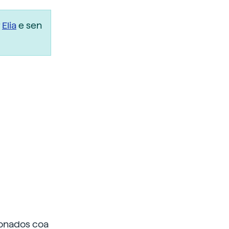
r
Elia
e sen
ionados coa