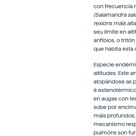
con frecuencia 
(Salamandra sa
rexións máis alt
seu límite en al
anfibios, o tritó
que habita esta
Especie endémica
altitudes. Este 
atopándose as p
é estenotérmico,
en augas con tem
sobe por encima
máis profundos,
mecanismo respir
pulmóns son fun