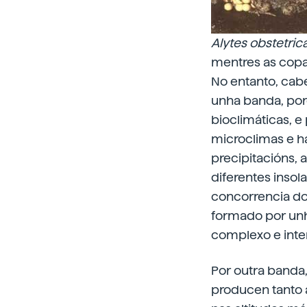
Alytes obstetric
mentres as copa
No entanto, cabe
unha banda, porq
bioclimáticas, 
microclimas e háb
precipitacións, 
diferentes insol
concorrencia dou
formado por unh
complexo e inte
Por outra banda,
producen tanto 