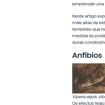
emprender una 
Neste artigo exp
máis altas da es
terrestres que h
medida do posib
duras condición
Anfibios
Vipera aspis,
víb
Os efectos relac