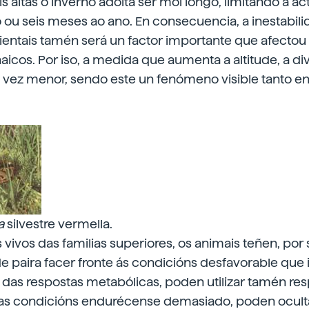
is altas o inverno adoita ser moi longo, limitando a ac
o ou seis meses ao ano. En consecuencia, a inestabil
entais tamén será un factor importante que afectou 
naicos. Por iso, a medida que aumenta a altitude, a d
 vez menor, sendo este un fenómeno visible tanto e
a
silvestre vermella.
 vivos das familias superiores, os animais teñen, por
de paira facer fronte ás condicións desfavorable qu
 das respostas metabólicas, poden utilizar tamén re
e as condicións endurécense demasiado, poden ocult