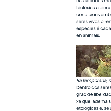
nas altitudes má
biolóxica a cinc
condicións ambi
seres vivos pire
especies é cada
en animais.
Ra temporaria, r
Dentro dos seres
grao de liberda
xa que, ademais
etológicas e, s