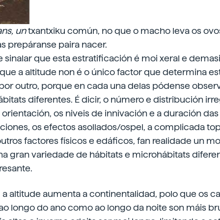
ans, un
txantxiku común, no que o macho leva os ovo
s prepáranse paira nacer.
 sinalar que esta estratificación é moi xeral e demas
ue a altitude non é o único factor que determina es
e por outro, porque en cada una delas pódense obser
itats diferentes. É dicir, o número e distribución irr
a orientación, os niveis de innivación e a duración das
aciones, os efectos asollados/ospel, a complicada top
tros factores físicos e edáficos, fan realidade un 
a gran variedade de hábitats e microhábitats difere
resante.
 a altitude aumenta a continentalidad, polo que os 
ao longo do ano como ao longo da noite son máis bru