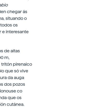
abio
oden chegar ás
a, situando o
 todos os
 e interesante
s de altas
00 m,
tritón pirenaico
lo que só vive
tura da auga
os dos pozos
cionouse co
índa que os
ión cutánea.