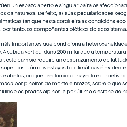
túen un espazo aberto e singular paira os afecciona
os da natureza. De feito, as súas peculiaridades xeog
limáticas fan que nesta cordilleira as condicións eco
, por tanto, os compoñentes bióticos do ecosistema.
 máis importantes que condiciona a heteroxeneidad
e. A subida vertical duns 200 m fai que a temperatur
mar, este cambio require un desprazamento de latitud
superposición dos estayas bioclimáticas é evidente 
 e abetos, no que predomina o hayedo e o abetismo,
rmada por piñeiros de monte e brezos, sobre o que 
ncluíndo os prados alpinos, e por último o estaño de 