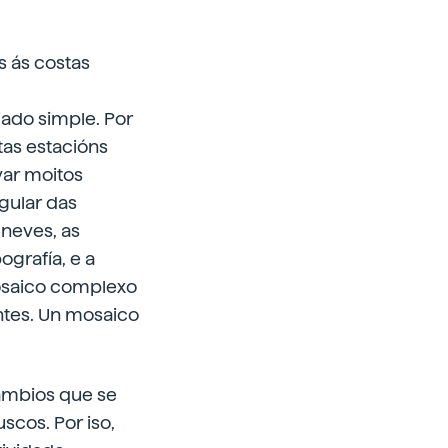
s ás costas
iado simple. Por
tas estacións
var moitos
egular das
 neves, as
ografía, e a
mosaico complexo
ntes. Un mosaico
cambios que se
scos. Por iso,