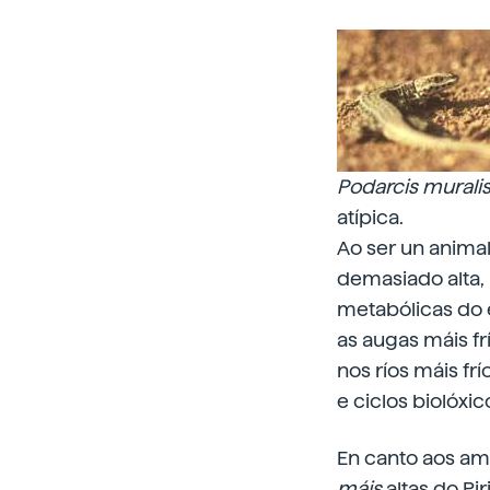
Podarcis muralis,
atípica.
Ao ser un animal
demasiado alta, 
metabólicas do 
as augas máis fr
nos ríos máis f
e ciclos biolóxic
En canto aos amu
máis
altas do Pi