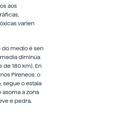
dos aos
ráficas,
lóxicas varíen
e do medio é sen
a media diminúa
e de 180 km). En
nos Pireneos: o
 segue o estaia
se asoma a zona
neve e pedra.