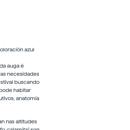
oloración azul
 da auga é
r as necesidades
estival buscando
 pode habitar
utivos, anatomía
n nas altitudes
ufo
calamita) son