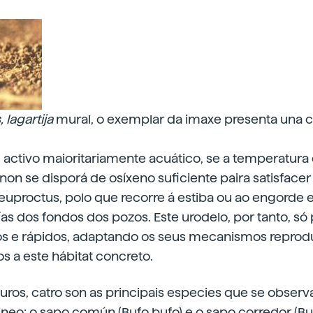
 lagartija
mural, o exemplar da imaxe presenta una c
 activo maioritariamente acuático, se a temperatura
non se disporá de osíxeno suficiente paira satisface
euproctus, polo que recorre á estiba ou ao engorde 
ías dos fondos dos pozos. Este urodelo, por tanto, só
ríos e rápidos, adaptando os seus mecanismos reprod
os a este hábitat concreto.
ros, catro son as principais especies que se observa
rineo: o sapo común (Bufo bufo) e o sapo corredor (B