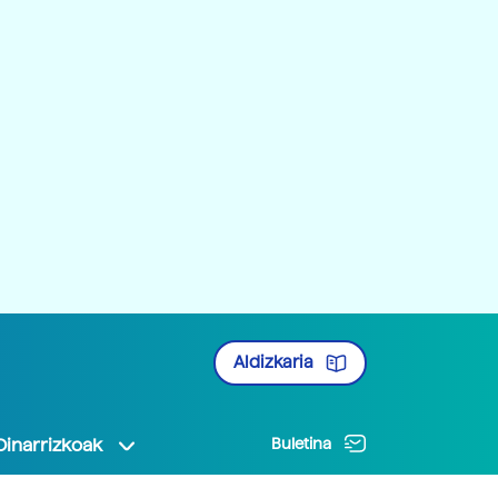
Aldizkaria
Oinarrizkoak
Buletina