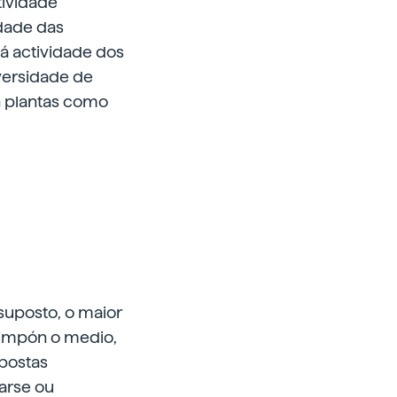
tividade
idade das
á actividade dos
iversidade de
n plantas como
 suposto, o maior
e impón o medio,
spostas
arse ou