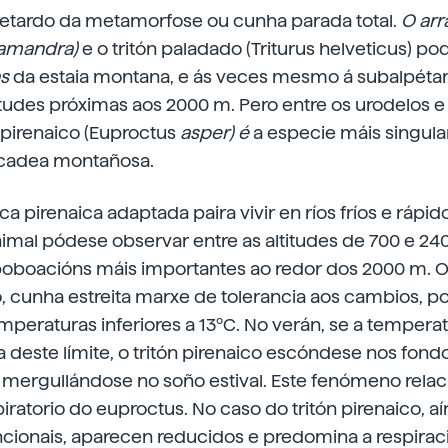
retardo da metamorfose ou cunha parada total.
O arr
lamandra)
e o tritón paladado (Triturus helveticus) p
as
da estaia montana, e ás veces mesmo á subalpétan
titudes próximas aos 2000 m. Pero entre os urodelos e
n pirenaico (Euproctus
asper) é
a especie máis singular
 cadea montañosa.
 pirenaica adaptada paira vivir en ríos fríos e rápido
animal pódese observar entre as altitudes de 700 e 24
oboacións máis importantes ao redor dos 2000 m. O 
 cunha estreita marxe de tolerancia aos cambios, po
peraturas inferiores a 13ºC. No verán, se a tempera
 deste límite, o tritón pirenaico escóndese nos fond
 mergullándose no soño estival. Este fenómeno rela
atorio do euproctus. No caso do tritón pirenaico, a
cionais, aparecen reducidos e predomina a respirac