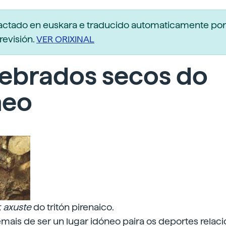
dactado en euskara e traducido automaticamente po
revisión.
VER ORIXINAL
tebrados secos do
neo
, axuste
do tritón pirenaico.
emais de ser un lugar idóneo paira os deportes relac