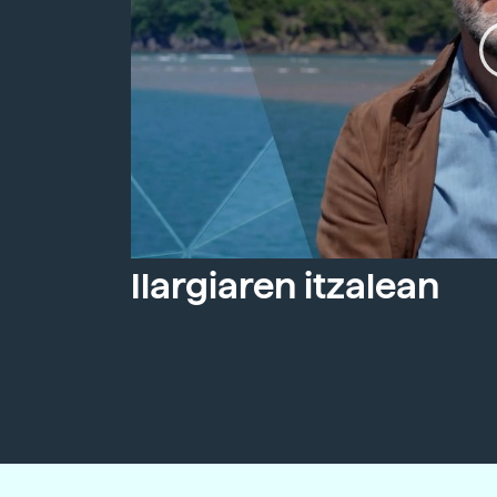
Ilargiaren itzalean