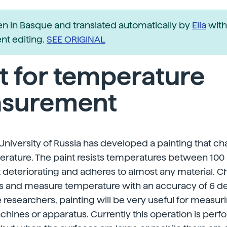
ten in Basque and translated automatically by
Elia
with
t editing.
SEE ORIGINAL
t for temperature
surement
niversity of Russia has developed a painting that ch
erature. The paint resists temperatures between 100
 deteriorating and adheres to almost any material. C
s and measure temperature with an accuracy of 6 d
 researchers, painting will be very useful for measur
chines or apparatus. Currently this operation is per