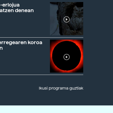
-erlojua
ratzen denean
erregearen koroa
n
Ikusi programa guztiak