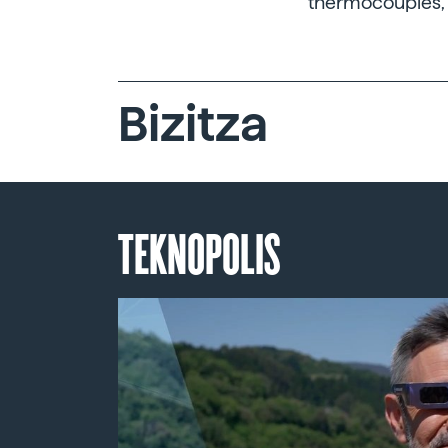
thermocouples, b
Bizitza
TEKNOPOLIS