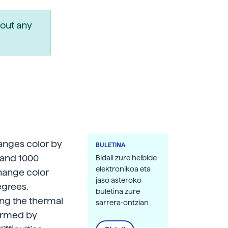
out any
anges color by
BULETINA
 and 1000
Bidali zure helbide
elektronikoa eta
hange color
jaso asteroko
egrees.
buletina zure
ing the thermal
sarrera-ontzian
formed by