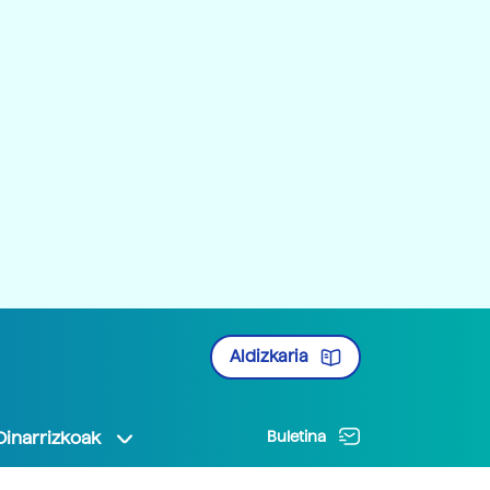
Aldizkaria
Oinarrizkoak
Buletina