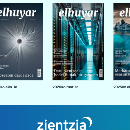
ko eka. 1a
2026ko mar. 1a
2025ko ab