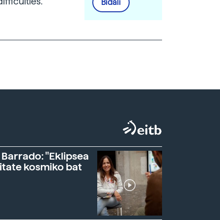
fficulties.
Bidali
 Barrado: "Eklipsea
itate kosmiko bat