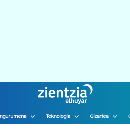
Ingurumena
Teknologia
Gizartea