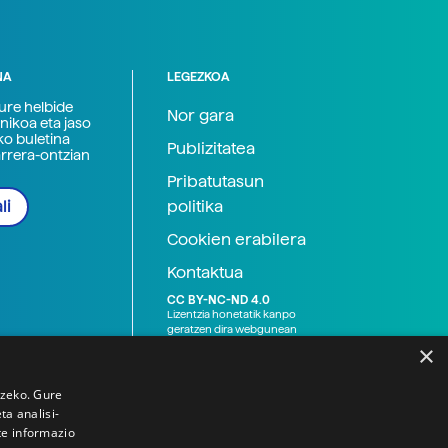
NA
LEGEZKOA
zure helbide
Nor gara
nikoa eta jaso
ko buletina
Publizitatea
arrera-ontzian
Pribatutasun
politika
li
Cookien erabilera
Kontaktua
CC BY-NC-ND 4.0
Lizentzia honetatik kanpo
geratzen dira webgunean
argitaratutako baliabide
×
grafikoak (argazki eta
ilustrazioak), baita Elhuyar ez
den bestelako erakunde eta
tzeko. Gure
norbanakoek idatzitakoak
a analisi-
ere. Kanpo-esteken bidez
te informazio
emandako edukiak esteka