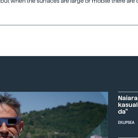
ut when the surfaces are large or mobile there are di
Naiara
kasual
da"
EKLIPSEA