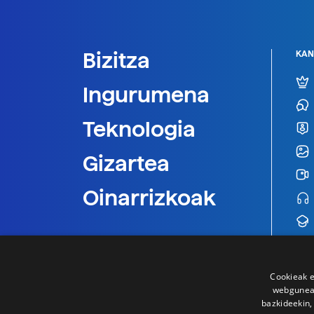
Bizitza
KAN
Ingurumena
Teknologia
Gizartea
Oinarrizkoak
Cookieak e
webgunear
bazkideekin,