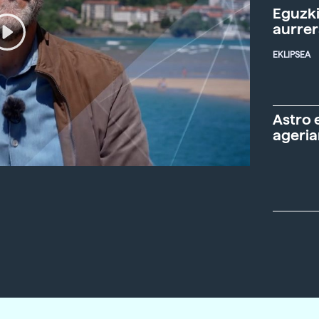
Eguzki
aurre
EKLIPSEA
Astro 
ageria