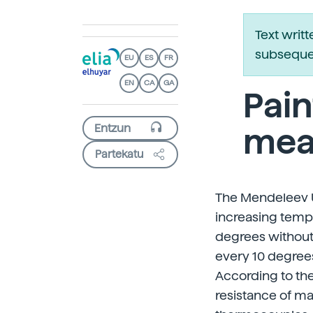
Text writ
subsequen
EU
ES
FR
EN
CA
GA
Pain
mea
Partekatu
The Mendeleev U
increasing temp
degrees without
every 10 degree
According to the
resistance of ma