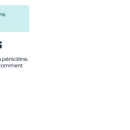
ns
s
pénicilline,
. Comment