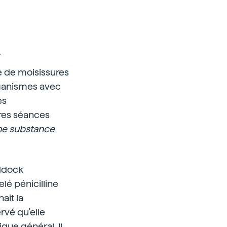
.
e de moisissures
rganismes avec
es
tres séances
une substance
addock
elé pénicilline
ait la
vé qu'elle
ique général. Il