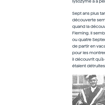
lysozyme a à pe
Sept ans plus ta
découverte semb
quand la découve
Fleming. Il sembl
ou quatre Septem
de partir en vac
pour les montrer
il découvrit qu'
étaient détruites