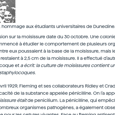
, hommage aux étudiants universitaires de Dunedine
ion sur la moisissure date du 30 octobre. Une coloni
ommencé à étudier le comportement de plusieurs o
entre eux poussaient à la base de la moisissure, mais l
estaient à 2,5 cm de la moisissure. Il a effectué d'au
ocoque et
a écrit: la culture de moisissures contient 
 staphylocoques.
avril 1929, Fleming et ses collaborateurs Ridley et Cr
icacité de la substance appelée pénicilline. On l'a app
sissure était
de penicilium. La pénicilline, qui empêch
ombreux organismes pathogènes, a également obser
ue pour les cellules vivantes. Face au fleming antisept