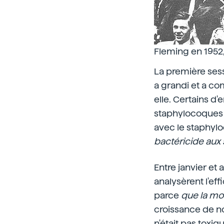
Fleming en 1952
La première sess
a grandi et a c
elle. Certains d'
staphylocoques r
avec le staphyl
bactéricide aux
Entre janvier et 
analysèrent l'eff
parce
que la moi
croissance de n
n'était pas toxiq