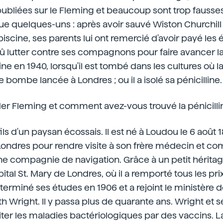
 publiées sur le Fleming et beaucoup sont trop fausse
que quelques-uns : après avoir sauvé Wiston Churchill
iscine, ses parents lui ont remercié d'avoir payé les
û lutter contre ses compagnons pour faire avancer la pé
line en 1940, lorsqu'il est tombé dans les cultures où 
 bombe lancée à Londres ; ou il a isolé sa pénicilline.
der Fleming et comment avez-vous trouvé la pénicilli
fils d'un paysan écossais. Il est né à Loudou le 6 août 
à Londres pour rendre visite à son frère médecin et 
ne compagnie de navigation. Grâce à un petit héritage,
ital St. Mary de Londres, où il a remporté tous les pri
 terminé ses études en 1906 et a rejoint le ministère de
th Wright. Il y passa plus de quarante ans. Wright et 
raiter les maladies bactériologiques par des vaccins. 