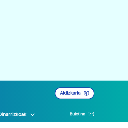
Aldizkaria
Oinarrizkoak
Buletina