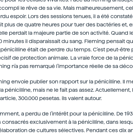
ccompli le rêve de sa vie. Mais malheureusement, cela
erdu espoir. Lors des sessions tenues, il a été constaté
ait plus de quatre heures pour tuer des bactéries et,
lle perdait la majeure partie de son activité. Quand le
30 minutes il disparaissait du sang. Fleming pensait q
a pénicilline était de perdre du temps. C'est peut-être p
écisif de protection animale. La vraie force de la pénicil
ing n'a pas remarqué l'importance réelle de sa déco
ng envoie publier son rapport sur la pénicilline. Il me
a pénicilline, mais ne le fait pas assez. Actuellement, 
article, 300.000 pesetas. ils valent autour.
ent, a perdu de l'intérêt pour la pénicilline. De 1930
s consacrés exclusivement à la pénicilline, dans lesqu
 l'élaboration de cultures sélectives. Pendant ces dix 