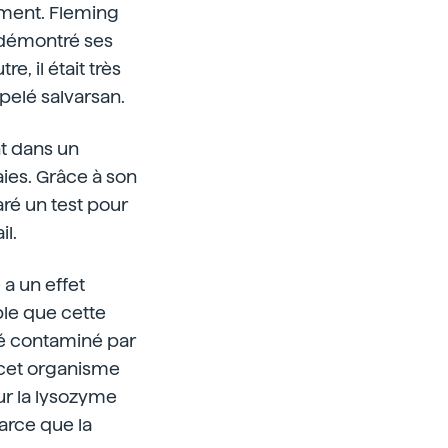
ement. Fleming
 démontré ses
, il était très
pelé salvarsan.
ht dans un
ies. Grâce à son
aré un test pour
il.
 a un effet
mble que cette
été contaminé par
 cet organisme
sur la lysozyme
 parce que la