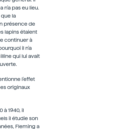
 n'a pas eu lieu.
 que la
 en présence de
s lapins étaient
ue continuer à
ourquoi il n'a
line qui lui avait
uverte.
ntionne l'effet
les originaux
 à 1940, il
els il étudie son
années, Fleming a