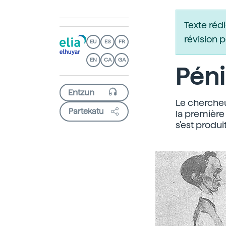
Texte réd
révision 
EU
ES
FR
EN
CA
GA
Péni
Le chercheu
Partekatu
la première
s'est produi