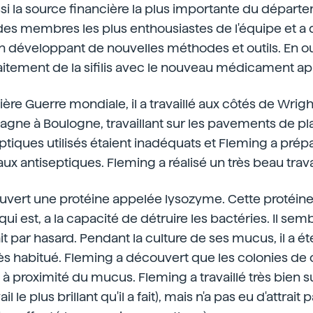
ssi la source financière la plus importante du départ
 des membres les plus enthousiastes de l'équipe et a
éveloppant de nouvelles méthodes et outils. En outre
aitement de la sifilis avec le nouveau médicament ap
ère Guerre mondiale, il a travaillé aux côtés de Wrig
gne à Boulogne, travaillant sur les pavements de pla
septiques utilisés étaient inadéquats et Fleming a prép
ux antiseptiques. Fleming a réalisé un très beau trava
couvert une protéine appelée lysozyme. Cette protéine
qui est, a la capacité de détruire les bactéries. Il se
ait par hasard. Pendant la culture de ses mucus, il a 
ès habitué. Fleming a découvert que les colonies de
s à proximité du mucus. Fleming a travaillé très bien 
ail le plus brillant qu'il a fait), mais n'a pas eu d'attrait