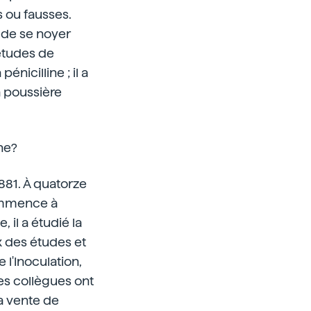
s ou fausses.
 de se noyer
 études de
nicilline ; il a
la poussière
ne?
1881. À quatorze
commence à
 il a étudié la
x des études et
 l'Inoculation,
ses collègues ont
La vente de