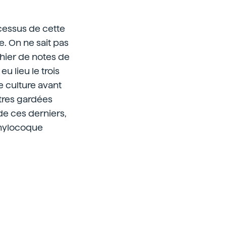
ocessus de cette
. On ne sait pas
ahier de notes de
u lieu le trois
e culture avant
utres gardées
de ces derniers,
phylocoque