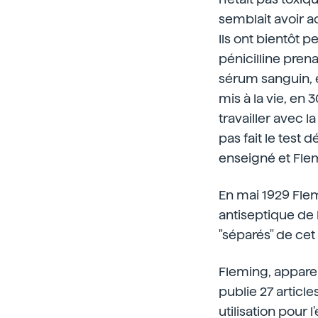
semblait avoir a
Ils ont bientôt p
pénicilline pren
sérum sanguin, e
mis à la vie, en 
travailler avec l
pas fait le test d
enseigné et Flem
En mai 1929 Flemi
antiseptique de l
"séparés" de cet 
Fleming, apparemm
publie 27 article
utilisation pour