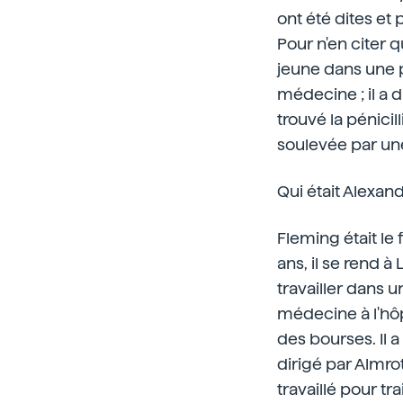
ont été dites et
Pour n'en citer 
jeune dans une p
médecine ; il a d
trouvé la pénicil
soulevée par une
Qui était Alexan
Fleming était le 
ans, il se rend 
travailler dans u
médecine à l'hôp
des bourses. Il a
dirigé par Almro
travaillé pour t