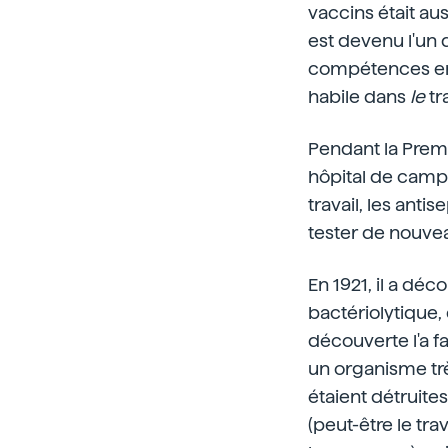
vaccins était au
est devenu l'un
compétences en d
habile dans
le
tr
Pendant la Premi
hôpital de campa
travail, les anti
tester de nouvea
En 1921, il a dé
bactériolytique, 
découverte l'a f
un organisme tr
étaient détruite
(peut-être le trav