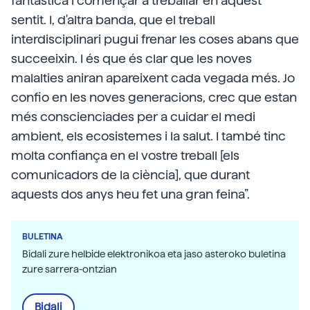
fantàstica i començar a treballar en aquest
sentit. I, d'altra banda, que el treball
interdisciplinari pugui frenar les coses abans que
succeeixin. I és que és clar que les noves
malalties aniran apareixent cada vegada més. Jo
confio en les noves generacions, crec que estan
més conscienciades per a cuidar el medi
ambient, els ecosistemes i la salut. I també tinc
molta confiança en el vostre treball [els
comunicadors de la ciència], que durant
aquests dos anys heu fet una gran feina”.
BULETINA
Bidali zure helbide elektronikoa eta jaso asteroko buletina
zure sarrera-ontzian
Bidali