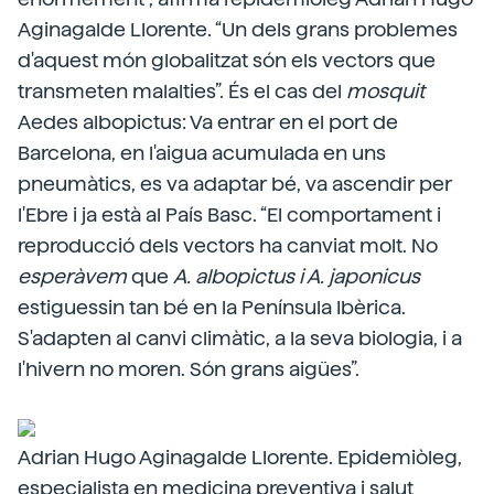
Aginagalde Llorente. “Un dels grans problemes
d'aquest món globalitzat són els vectors que
transmeten malalties”. És el cas del
mosquit
Aedes albopictus: Va entrar en el port de
Barcelona, en l'aigua acumulada en uns
pneumàtics, es va adaptar bé, va ascendir per
l'Ebre i ja està al País Basc. “El comportament i
reproducció dels vectors ha canviat molt. No
esperàvem
que
A. albopictus i A. japonicus
estiguessin tan bé en la Península Ibèrica.
S'adapten al canvi climàtic, a la seva biologia, i a
l'hivern no moren. Són grans aigües”.
Adrian Hugo Aginagalde Llorente. Epidemiòleg,
especialista en medicina preventiva i salut