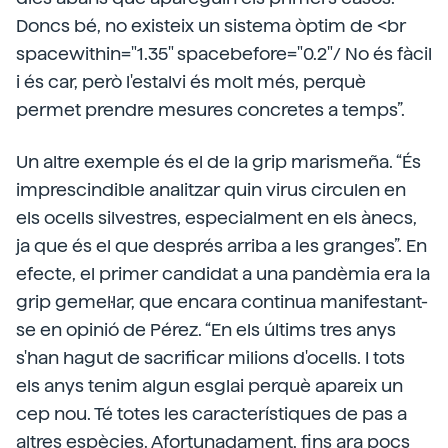
Doncs bé, no existeix un sistema òptim de <br
spacewithin="1.35" spacebefore="0.2"/ No és fàcil
i és car, però l'estalvi és molt més, perquè
permet prendre mesures concretes a temps”.
Un altre exemple és el de la grip marismeña. “És
imprescindible analitzar quin virus circulen en
els ocells silvestres, especialment en els ànecs,
ja que és el que després arriba a les granges”. En
efecte, el primer candidat a una pandèmia era la
grip gemel·lar, que encara continua manifestant-
se en opinió de Pérez. “En els últims tres anys
s'han hagut de sacrificar milions d'ocells. I tots
els anys tenim algun esglai perquè apareix un
cep nou. Té totes les característiques de pas a
altres espècies. Afortunadament, fins ara pocs