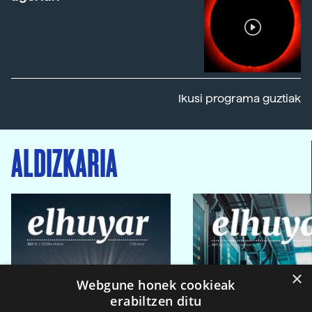
Ikusi programa guztiak
ALDIZKARIA
×
Webgune honek cookieak
erabiltzen ditu