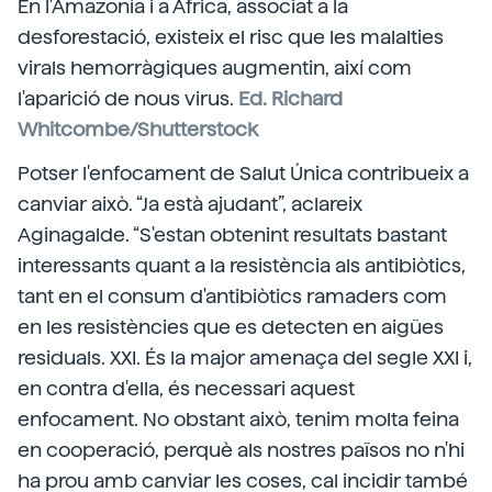
En l'Amazonía i a Àfrica, associat a la
desforestació, existeix el risc que les malalties
virals hemorràgiques augmentin, així com
l'aparició de nous virus.
Ed. Richard
Whitcombe/Shutterstock
Potser l'enfocament de Salut Única contribueix a
canviar això. “Ja està ajudant”, aclareix
Aginagalde. “S'estan obtenint resultats bastant
interessants quant a la resistència als antibiòtics,
tant en el consum d'antibiòtics ramaders com
en les resistències que es detecten en aigües
residuals. XXI. És la major amenaça del segle XXI i,
en contra d'ella, és necessari aquest
enfocament. No obstant això, tenim molta feina
en cooperació, perquè als nostres països no n'hi
ha prou amb canviar les coses, cal incidir també