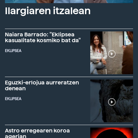
Ilargiaren itzalean
Naiara Barrado: "Eklipsea
kasualitate kosmiko bat da"
EKLIPSEA
Eguzki-erlojua aurreratzen
denean
EKLIPSEA
Astro erregearen koroa
agerian