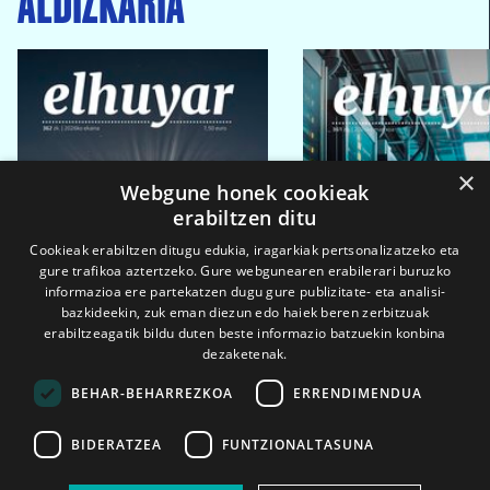
×
Webgune honek cookieak
erabiltzen ditu
Cookieak erabiltzen ditugu edukia, iragarkiak pertsonalizatzeko eta
gure trafikoa aztertzeko. Gure webgunearen erabilerari buruzko
informazioa ere partekatzen dugu gure publizitate- eta analisi-
bazkideekin, zuk eman diezun edo haiek beren zerbitzuak
erabiltzeagatik bildu duten beste informazio batzuekin konbina
dezaketenak.
BEHAR-BEHARREZKOA
ERRENDIMENDUA
BIDERATZEA
FUNTZIONALTASUNA
2026ko eka. 1a
2026ko mar. 1a