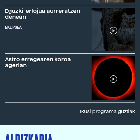
Eguzki-erlojua aurreratzen
denean
EKLIPSEA
Astro erregearen koroa
agerian
Ikusi programa guztiak
ALDIZKARIA