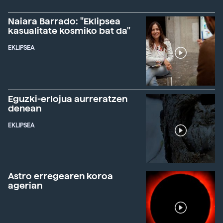
Naiara Barrado: "Eklipsea
kasualitate kosmiko bat da"
EKLIPSEA
Eguzki-erlojua aurreratzen
denean
EKLIPSEA
Astro erregearen koroa
agerian