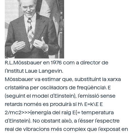
R.L.Mössbauer en 1976 com a director de
l'Institut Laue Langevin.
Mössbauer va estimar que, substituint la xarxa
cristal·lina per oscil·ladors de freqüència\ E
(seguint el model d'Einstein), l'emissió sense
retards només es produirà si h\ E=k\E E
2/mc2>>>(energia del raig E{= temperatura
d'Einstein). No obstant això, a l'ésser l'espectre
real de vibracions més complex que l'exposat en