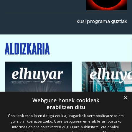
Ikusi programa guztiak
ALDIZKARIA
×
Webgune honek cookieak
erabiltzen ditu
Cookieak erabiltzen ditugu edukia, iragarkiak pertsonalizatzeko eta
gure trafikoa aztertzeko. Gure webgunearen erabilerari buruzko
informazioa ere partekatzen dugu gure publizitate- eta analisi-