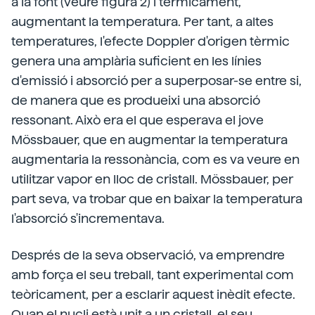
a la font (veure figura 2) i tèrmicament,
augmentant la temperatura. Per tant, a altes
temperatures, l'efecte Doppler d'origen tèrmic
genera una amplària suficient en les línies
d'emissió i absorció per a superposar-se entre si,
de manera que es produeixi una absorció
ressonant. Això era el que esperava el jove
Mössbauer, que en augmentar la temperatura
augmentaria la ressonància, com es va veure en
utilitzar vapor en lloc de cristall. Mössbauer, per
part seva, va trobar que en baixar la temperatura
l'absorció s'incrementava.
Després de la seva observació, va emprendre
amb força el seu treball, tant experimental com
teòricament, per a esclarir aquest inèdit efecte.
Quan el nucli està unit a un cristall, el seu