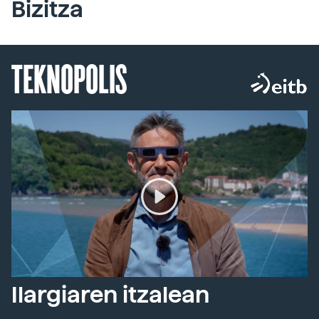
Bizitza
TEKNOPOLIS
Ilargiaren itzalean