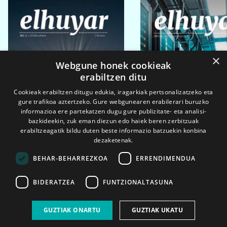
×
Webgune honek cookieak
erabiltzen ditu
Cookieak erabiltzen ditugu edukia, iragarkiak pertsonalizatzeko eta
gure trafikoa aztertzeko. Gure webgunearen erabilerari buruzko
informazioa ere partekatzen dugu gure publizitate- eta analisi-
bazkideekin, zuk eman diezun edo haiek beren zerbitzuak
erabiltzeagatik bildu duten beste informazio batzuekin konbina
dezaketenak.
BEHAR-BEHARREZKOA
ERRENDIMENDUA
BIDERATZEA
FUNTZIONALTASUNA
2026ko eka. 1a
2026ko mar. 1a
GUZTIAK ONARTU
GUZTIAK UKATU