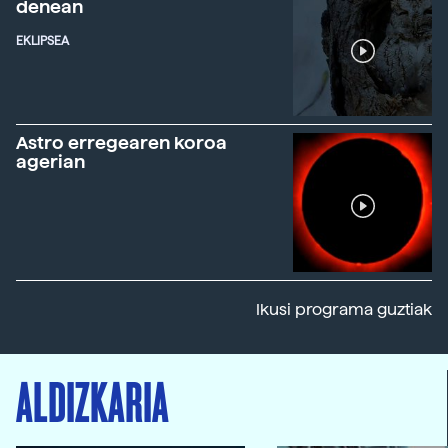
denean
EKLIPSEA
Astro erregearen koroa
agerian
Ikusi programa guztiak
ALDIZKARIA