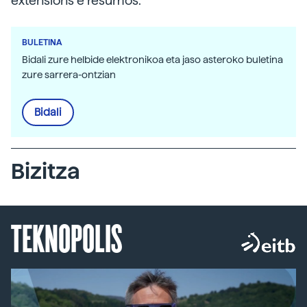
extensións e resumos.
BULETINA
Bidali zure helbide elektronikoa eta jaso asteroko buletina
zure sarrera-ontzian
Bidali
Bizitza
TEKNOPOLIS