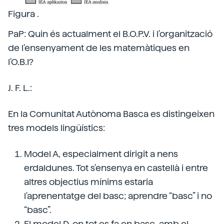
Figura .
PaP: Quin és actualment el B.O.P.V. i l'organització
de l'ensenyament de les matemàtiques en
l'O.B.I?
J. F. L.:
En la Comunitat Autònoma Basca es distingeixen
tres models lingüístics:
Model A, especialment dirigit a nens
erdaldunes. Tot s'ensenya en castellà i entre
altres objectius mínims estaria
l'aprenentatge del basc; aprendre “basc” i no
“basc”.
El model D, on tot es fa en basc, amb el