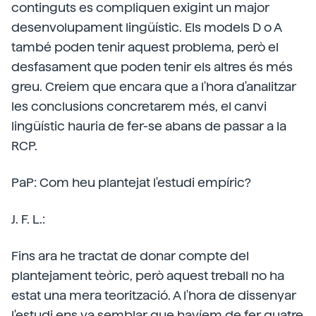
continguts es compliquen exigint un major
desenvolupament lingüístic. Els models D o A
també poden tenir aquest problema, però el
desfasament que poden tenir els altres és més
greu. Creiem que encara que a l'hora d'analitzar
les conclusions concretarem més, el canvi
lingüístic hauria de fer-se abans de passar a la
RCP.
PaP: Com heu plantejat l'estudi empíric?
J. F. L.:
Fins ara he tractat de donar compte del
plantejament teòric, però aquest treball no ha
estat una mera teorització. A l'hora de dissenyar
l'estudi ens va semblar que havíem de fer quatre