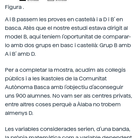
Figura .
A i B passem les proves en castellà i a D i B’ en
basca. Atès que el nostre estudi estava dirigit al
model B, aquí teníem l'oportunitat de comparar-
lo amb dos grups en basc i castellà: Grup B amb
A i B’ amb D.
Per a completar la mostra, acudim als col·legis
públics i a les ikastoles de la Comunitat
Autònoma Basca amb l'objectiu d'aconseguir
uns 900 alumnes. No vam ser als centres privats,
entre altres coses perquè a Àlaba no trobem
almenys D.
Les variables considerades serien, d'una banda,
la pròpia matemàtica com a variable dependent