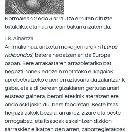
Normalean 2 edo 3 arrautza erruten dituzte
txitaldiko, eta hau urtean bakarra izaten da.
J.R. Aihartza
Animalia hau, antxeta mokogorriarekin (
Larus
ridibundus
) batera hedatzen ari da Europa
osoan. Bere arrakastaren arrazoietariko bat,
hegazti honek edozein motatako elikagaiak
aprobetxatzeko duen erraztasuna da zalantzarik
gabe, eta aldi berean gizakiaren gertutasunari
eusteaz gainera, beroni etekinik ateratzen ere
ondo aski jakin du, bere faboretan. Beste itsas
hegazti askok bezala, arrainez, zizare eta beste
ornogabez, eta itsasoak eskaintzen dizkion
sarraskiez elikatzen den arren, zabortegietakoak