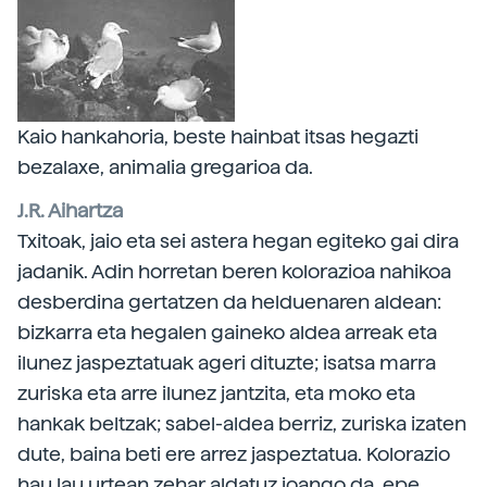
Kaio hankahoria, beste hainbat itsas hegazti
bezalaxe, animalia gregarioa da.
J.R. Aihartza
Txitoak, jaio eta sei astera hegan egiteko gai dira
jadanik. Adin horretan beren kolorazioa nahikoa
desberdina gertatzen da helduenaren aldean:
bizkarra eta hegalen gaineko aldea arreak eta
ilunez jaspeztatuak ageri dituzte; isatsa marra
zuriska eta arre ilunez jantzita, eta moko eta
hankak beltzak; sabel-aldea berriz, zuriska izaten
dute, baina beti ere arrez jaspeztatua. Kolorazio
hau lau urtean zehar aldatuz joango da, epe