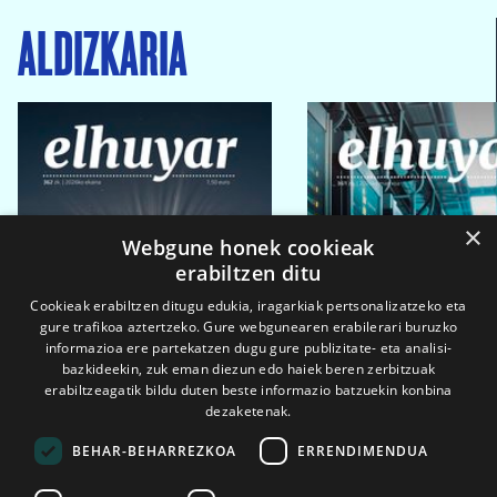
ALDIZKARIA
×
Webgune honek cookieak
erabiltzen ditu
Cookieak erabiltzen ditugu edukia, iragarkiak pertsonalizatzeko eta
gure trafikoa aztertzeko. Gure webgunearen erabilerari buruzko
informazioa ere partekatzen dugu gure publizitate- eta analisi-
bazkideekin, zuk eman diezun edo haiek beren zerbitzuak
erabiltzeagatik bildu duten beste informazio batzuekin konbina
dezaketenak.
BEHAR-BEHARREZKOA
ERRENDIMENDUA