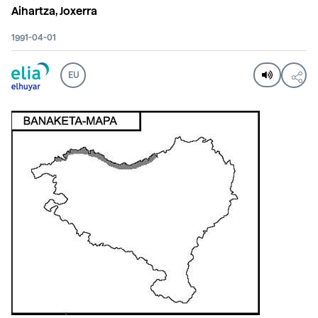
Aihartza, Joxerra
1991-04-01
EU