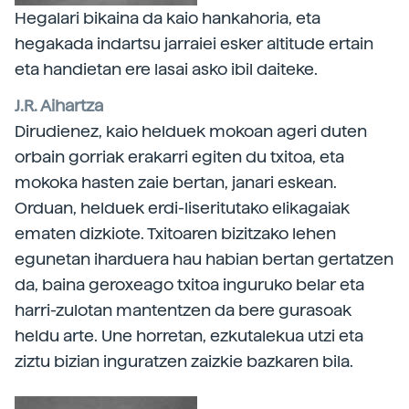
Hegalari bikaina da kaio hankahoria, eta
hegakada indartsu jarraiei esker altitude ertain
eta handietan ere lasai asko ibil daiteke.
J.R. Aihartza
Dirudienez, kaio helduek mokoan ageri duten
orbain gorriak erakarri egiten du txitoa, eta
mokoka hasten zaie bertan, janari eskean.
Orduan, helduek erdi-liseritutako elikagaiak
ematen dizkiote. Txitoaren bizitzako lehen
egunetan iharduera hau habian bertan gertatzen
da, baina geroxeago txitoa inguruko belar eta
harri-zulotan mantentzen da bere gurasoak
heldu arte. Une horretan, ezkutalekua utzi eta
ziztu bizian inguratzen zaizkie bazkaren bila.