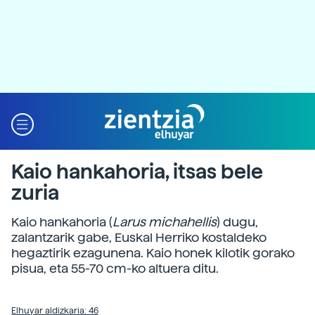
Kaio hankahoria, itsas bele
zuria
Kaio hankahoria (
Larus michahellis
) dugu,
zalantzarik gabe, Euskal Herriko kostaldeko
hegaztirik ezagunena. Kaio honek kilotik gorako
pisua, eta 55-70 cm-ko altuera ditu.
Elhuyar aldizkaria: 46