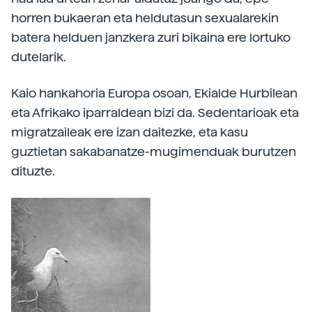
horren bukaeran eta heldutasun sexualarekin
batera helduen janzkera zuri bikaina ere lortuko
dutelarik.
Kaio hankahoria Europa osoan, Ekialde Hurbilean
eta Afrikako iparraldean bizi da. Sedentarioak eta
migratzaileak ere izan daitezke, eta kasu
guztietan sakabanatze-mugimenduak burutzen
dituzte.