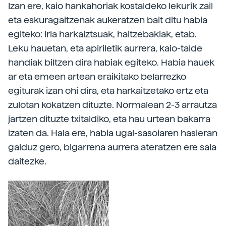
Izan ere, kaio hankahoriak kostaldeko lekurik zail
eta eskuragaitzenak aukeratzen bait ditu habia
egiteko: irla harkaiztsuak, haitzebakiak, etab.
Leku hauetan, eta apiriletik aurrera, kaio-talde
handiak biltzen dira habiak egiteko. Habia hauek
ar eta emeen artean eraikitako belarrezko
egiturak izan ohi dira, eta harkaitzetako ertz eta
zulotan kokatzen dituzte. Normalean 2-3 arrautza
jartzen dituzte txitaldiko, eta hau urtean bakarra
izaten da. Hala ere, habia ugal-sasoiaren hasieran
galduz gero, bigarrena aurrera ateratzen ere saia
daitezke.