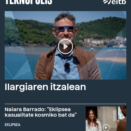
Ilargiaren itzalean
Naiara Barrado: "Eklipsea
kasualitate kosmiko bat da"
EKLIPSEA