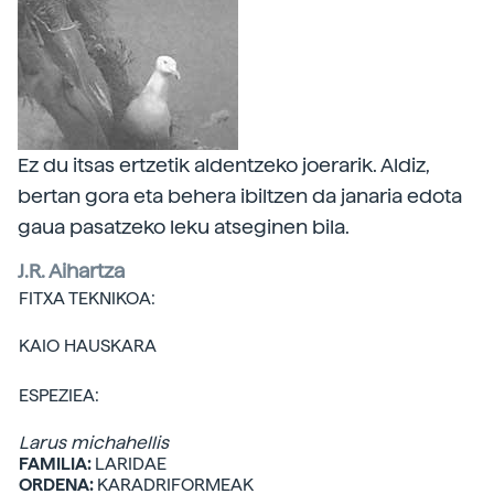
Ez du itsas ertzetik aldentzeko joerarik. Aldiz,
bertan gora eta behera ibiltzen da janaria edota
gaua pasatzeko leku atseginen bila.
J.R. Aihartza
FITXA TEKNIKOA:
KAIO HAUSKARA
ESPEZIEA:
Larus michahellis
FAMILIA:
LARIDAE
ORDENA:
KARADRIFORMEAK