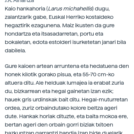
J.R. Aihartza
Kaio hankahoria (
Larus michahellis
) dugu,
zalantzarik gabe, Euskal Herriko kostaldeko
hegaztirik ezagunena. Maiz ikusten da gure
hondartza eta itsasadarretan, portu eta
bokaletan, edota estolderi isurketetan janari bila
dabilela.
Gure kaioen artean arruntena eta hedatuena den
honek kilotik gorako pisua, eta 55-70 cm-ko
altuera ditu. Ale helduak lumajea ia erabat zuria
du, bizkarrean eta hegal gainetan izan ezik;
hauek gris urdinskak bait ditu. Hegal-muturretan
ordea, zuriz orbaindutako kolore beltza ageri
dute. Hankak horiak dituzte, eta baita mokoa ere,
bertan ageri den orbain gorri biziak txitoen
hazkuntzan garrantzi handia izan bide duelarik.