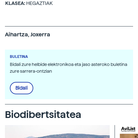
KLASEA:
HEGAZTIAK
Aihartza, Joxerra
BULETINA
Bidali zure helbide elektronikoa eta jaso asteroko buletina
zure sarrera-ontzian
Bidali
Biodibertsitatea