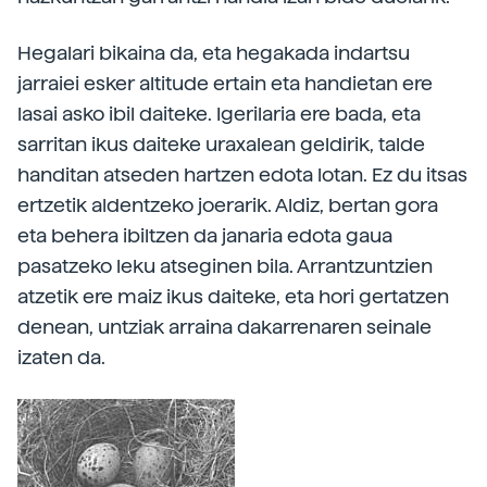
Hegalari bikaina da, eta hegakada indartsu
jarraiei esker altitude ertain eta handietan ere
lasai asko ibil daiteke. Igerilaria ere bada, eta
sarritan ikus daiteke uraxalean geldirik, talde
handitan atseden hartzen edota lotan. Ez du itsas
ertzetik aldentzeko joerarik. Aldiz, bertan gora
eta behera ibiltzen da janaria edota gaua
pasatzeko leku atseginen bila. Arrantzuntzien
atzetik ere maiz ikus daiteke, eta hori gertatzen
denean, untziak arraina dakarrenaren seinale
izaten da.