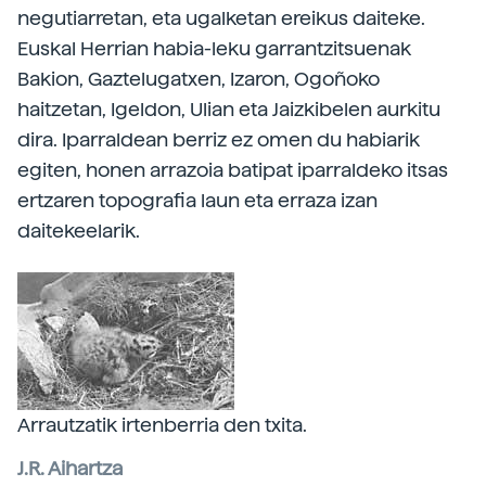
negutiarretan, eta ugalketan ereikus daiteke.
Euskal Herrian habia-leku garrantzitsuenak
Bakion, Gaztelugatxen, Izaron, Ogoñoko
haitzetan, Igeldon, Ulian eta Jaizkibelen aurkitu
dira. Iparraldean berriz ez omen du habiarik
egiten, honen arrazoia batipat iparraldeko itsas
ertzaren topografia laun eta erraza izan
daitekeelarik.
Arrautzatik irtenberria den txita.
J.R. Aihartza