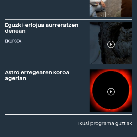
Eguzki-erlojua aurreratzen
denean
EKLIPSEA
Astro erregearen koroa
agerian
Ikusi programa guztiak