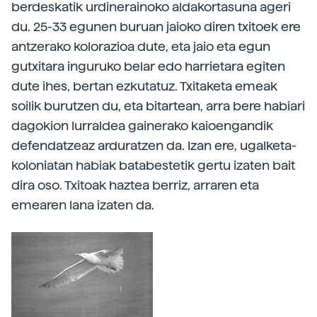
berdeskatik urdinerainoko aldakortasuna ageri
du. 25-33 egunen buruan jaioko diren txitoek ere
antzerako kolorazioa dute, eta jaio eta egun
gutxitara inguruko belar edo harrietara egiten
dute ihes, bertan ezkutatuz. Txitaketa emeak
soilik burutzen du, eta bitartean, arra bere habiari
dagokion lurraldea gainerako kaioengandik
defendatzeaz arduratzen da. Izan ere, ugalketa-
koloniatan habiak batabestetik gertu izaten bait
dira oso. Txitoak haztea berriz, arraren eta
emearen lana izaten da.