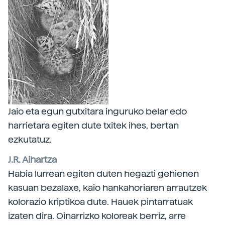
Jaio eta egun gutxitara inguruko belar edo
harrietara egiten dute txitek ihes, bertan
ezkutatuz.
J.R. Aihartza
Habia lurrean egiten duten hegazti gehienen
kasuan bezalaxe, kaio hankahoriaren arrautzek
kolorazio kriptikoa dute. Hauek pintarratuak
izaten dira. Oinarrizko koloreak berriz, arre