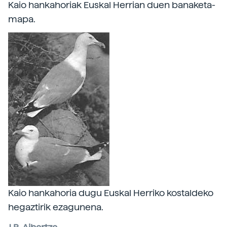
Kaio hankahoriak Euskal Herrian duen banaketa-
mapa.
Kaio hankahoria dugu Euskal Herriko kostaldeko
hegaztirik ezagunena.