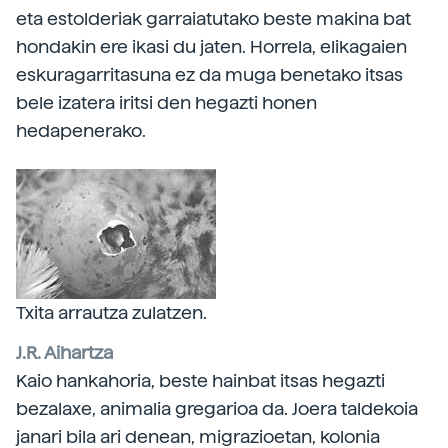
eta estolderiak garraiatutako beste makina bat
hondakin ere ikasi du jaten. Horrela, elikagaien
eskuragarritasuna ez da muga benetako itsas
bele izatera iritsi den hegazti honen
hedapenerako.
Txita arrautza zulatzen.
J.R. Aihartza
Kaio hankahoria, beste hainbat itsas hegazti
bezalaxe, animalia gregarioa da. Joera taldekoia
janari bila ari denean, migrazioetan, kolonia