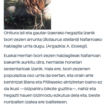
Ohitura isil eta gautar-izaerako hegaztia izanik
txori-zezen arrunta (
Botaurus stellaris
) Nafarroako
habiagile urria dugu. (Argazkia: A. Elosegi).
Euskal Herrian txori-zezen habiagileak Nafarroan
bakarrik aurkitu dira, herrialde honetan
sedentarioak izanik. Hala ere, txori-zezenen
populazioa oso urria da bertan, eta orain arte
behintzat Biana eta Pitillaseko aintziretan baino ez
da ikusi —bizpahiru bikote guztira—, nahiz eta
hegazti hauen bizimodu ezkutua dela eta, beste
nonbaiten izatea ere balitekeen.