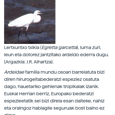
Lertxuntxo txikia (
Egretta garcetta
), luma zuri,
leun eta dotorez jantzitako ardeido ederra dugu.
(Argazkia: J.R. Aihartza).
Ardeidae
familia mundu osoan barreiatuta bizi
diren hirurogeitabederatzi espeziez osatuta
dago, hauetariko gehienak tropikalak izanik.
Euskal Herrian berriz, Europako bederatzi
espezieetatik sei bizi direla esan daiteke, nahiz
eta oraingoz habiagile seguruak bost baino ez