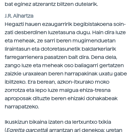
bat eginez atzerantz biltzen dutelarik.
J.R. Aihartza
Hegazti hauen ezaugarririk begibistakoena soin-
zati desberdinen luzetasuna dugu. Hain dira luze
eta meheak, ze sarri beren mugimenduetan
liraintasun eta dotoretasunetik baldarkeriarik
farregarrienera pasatzen bait dira. Dena dela,
zango luze eta meheak oso baliagarri gertatzen
zaizkie uraxalean beren harrapakinak uxatu gabe
ibiltzeko. Era berean, azkon-itxurako moko
zorrotza eta lepo luze malgua ehiza-tresna
aproposak dituzte beren ehizaki dohakabeak
harrapatzeko.
Ikuskizun bikaina izaten da lertxuntxo txikia
(
Egretta garcetta
) arrantzan ari denekoa: uretan