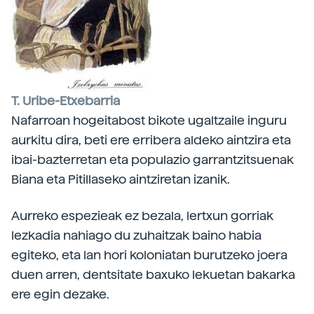
T. Uribe-Etxebarria
Nafarroan hogeitabost bikote ugaltzaile inguru
aurkitu dira, beti ere erribera aldeko aintzira eta
ibai-bazterretan eta populazio garrantzitsuenak
Biana eta Pitillaseko aintziretan izanik.
Aurreko espezieak ez bezala, lertxun gorriak
lezkadia nahiago du zuhaitzak baino habia
egiteko, eta lan hori koloniatan burutzeko joera
duen arren, dentsitate baxuko lekuetan bakarka
ere egin dezake.