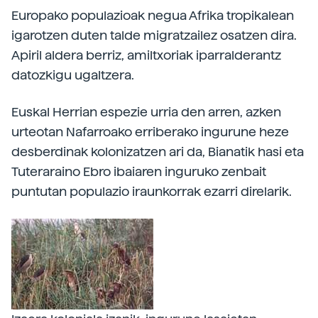
Europako populazioak negua Afrika tropikalean
igarotzen duten talde migratzailez osatzen dira.
Apiril aldera berriz, amiltxoriak iparralderantz
datozkigu ugaltzera.
Euskal Herrian espezie urria den arren, azken
urteotan Nafarroako erriberako ingurune heze
desberdinak kolonizatzen ari da, Bianatik hasi eta
Tuteraraino Ebro ibaiaren inguruko zenbait
puntutan populazio iraunkorrak ezarri direlarik.