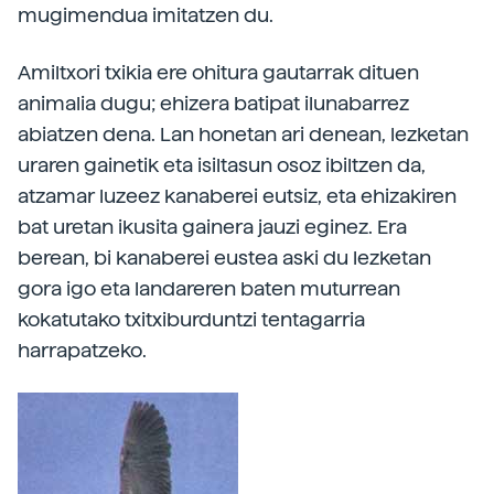
mugimendua imitatzen du.
Amiltxori txikia ere ohitura gautarrak dituen
animalia dugu; ehizera batipat ilunabarrez
abiatzen dena. Lan honetan ari denean, lezketan
uraren gainetik eta isiltasun osoz ibiltzen da,
atzamar luzeez kanaberei eutsiz, eta ehizakiren
bat uretan ikusita gainera jauzi eginez. Era
berean, bi kanaberei eustea aski du lezketan
gora igo eta landareren baten muturrean
kokatutako txitxiburduntzi tentagarria
harrapatzeko.