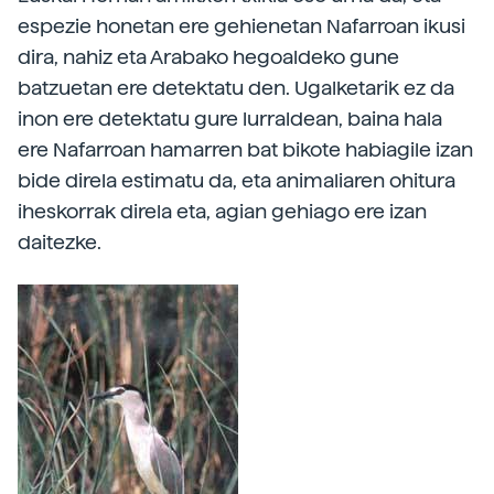
espezie honetan ere gehienetan Nafarroan ikusi
dira, nahiz eta Arabako hegoaldeko gune
batzuetan ere detektatu den. Ugalketarik ez da
inon ere detektatu gure lurraldean, baina hala
ere Nafarroan hamarren bat bikote habiagile izan
bide direla estimatu da, eta animaliaren ohitura
iheskorrak direla eta, agian gehiago ere izan
daitezke.