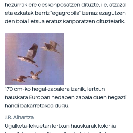
hezurrak ere deskonposatzen dituzte, ile, atzazal
eta ezkatak berriz “egagropila” izenaz ezagutzen
den bola iletsua eratuz kanporatzen dituztelarik.
170 cm-ko hegal-zabalera izanik, lertxun
hauskara Europan hedapen zabala duen hegazti
handi bakarretakoa dugu.
J.R. Aihartza
Ugalketa-lekuetan lertxun hauskarak kolonia