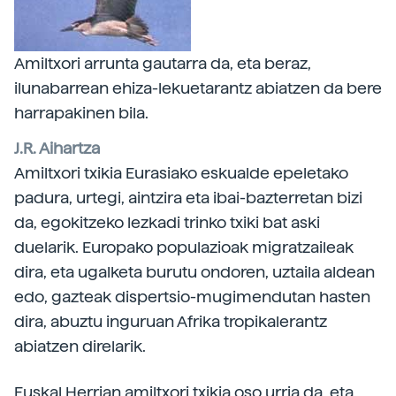
Amiltxori arrunta gautarra da, eta beraz,
ilunabarrean ehiza-lekuetarantz abiatzen da bere
harrapakinen bila.
J.R. Aihartza
Amiltxori txikia Eurasiako eskualde epeletako
padura, urtegi, aintzira eta ibai-bazterretan bizi
da, egokitzeko lezkadi trinko txiki bat aski
duelarik. Europako populazioak migratzaileak
dira, eta ugalketa burutu ondoren, uztaila aldean
edo, gazteak dispertsio-mugimendutan hasten
dira, abuztu inguruan Afrika tropikalerantz
abiatzen direlarik.
Euskal Herrian amiltxori txikia oso urria da, eta