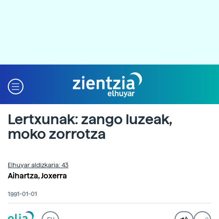
Lertxunak: zango luzeak,
moko zorrotza
Elhuyar aldizkaria: 43
Aihartza, Joxerra
1991-01-01