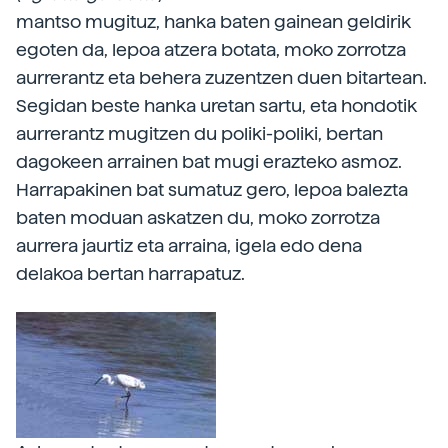
mantso mugituz, hanka baten gainean geldirik
egoten da, lepoa atzera botata, moko zorrotza
aurrerantz eta behera zuzentzen duen bitartean.
Segidan beste hanka uretan sartu, eta hondotik
aurrerantz mugitzen du poliki-poliki, bertan
dagokeen arrainen bat mugi erazteko asmoz.
Harrapakinen bat sumatuz gero, lepoa balezta
baten moduan askatzen du, moko zorrotza
aurrera jaurtiz eta arraina, igela edo dena
delakoa bertan harrapatuz.