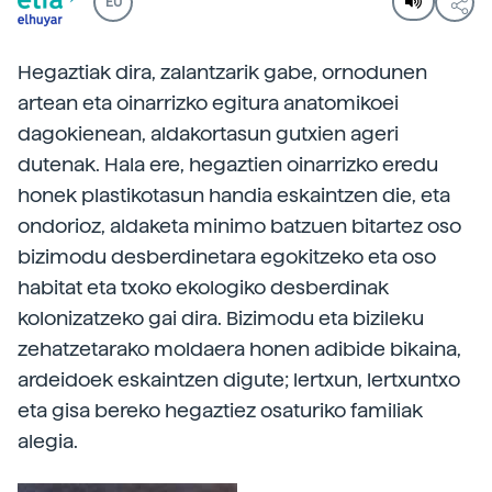
EU
Hegaztiak dira, zalantzarik gabe, ornodunen
artean eta oinarrizko egitura anatomikoei
dagokienean, aldakortasun gutxien ageri
dutenak. Hala ere, hegaztien oinarrizko eredu
honek plastikotasun handia eskaintzen die, eta
ondorioz, aldaketa minimo batzuen bitartez oso
bizimodu desberdinetara egokitzeko eta oso
habitat eta txoko ekologiko desberdinak
kolonizatzeko gai dira. Bizimodu eta bizileku
zehatzetarako moldaera honen adibide bikaina,
ardeidoek eskaintzen digute; lertxun, lertxuntxo
eta gisa bereko hegaztiez osaturiko familiak
alegia.