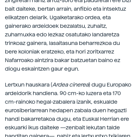
zingiretan nahiz arroz-soro eta paduretan ere bizi
bait daiteke, bertan arrain, anfibio eta intsektuz
elikatzen delarik. Ugalketarako ordea, eta
gainerako ardeidoek bezalatsu, zuhaitz,
zuhamuxka edo lezkaz osatutako landaretza
trinkoaz gainera, lasaitasuna beharrezkoa du
bere koloniak eratzeko, eta hori zoritxarrez
Nafarroako aintzira bakar batzuetan baino ez
diogu eskaintzen gaur egun.
Lertxun hauskara (
Ardea cinerea
) dugu Europako
ardeidorik handiena. 90 cm-ko luzera eta 170
cm-rainoko hegal-zabalera izanik, eskualde
eurosiberiarrean hedapen zabala duen hegazti
handi bakarretakoa dugu, eta Euskal Herrian ere
eskuarki ikus daiteke —zenbait lekutan talde
handitan gainera—, nahiz eta lertxuntxo txikiaren