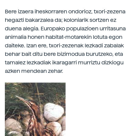
Bere izaera iheskorraren ondorioz, txori-zezena
hegazti bakarzalea da; koloniarik sortzen ez
duena alegia. Europako populazioen urritasuna
animalia honen habitat-motarekin lotuta egon
daiteke. Izan ere, txori-zezenak lezkadi zabalak
behar bait ditu bere bizimodua burutzeko, eta
tamalez lezkadiak ikaragarri murriztu dizkiogu
azken mendean zehar.