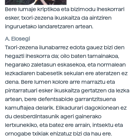
Bere lumaje kriptikoa eta bizimodu iheskorrari
esker, txori-zezena ikuskaitza da aintziren
inguruetako landaretzaren artean.
A. Elosegi
Txori-zezena ilunabarrez edota gauez bizi den
hegazti iheskorra da; oilo baten tamainakoa,
hegarako zaletasun eskasekoa, eta normalean
lezkadiaren babesetik sekulan ere ateratzen ez
dena. Bere lumen kolore arre marraztu eta
pintarratuari esker ikuskaitza gertatzen da lezka
artean, bere defentsabide garrantzitsuena
kamuflajea delarik. Elikadurari dagokionean ez
du desberdintasunik ageri gainerako
lertxunekiko, eta batez ere arrain, intsektu eta
ornogabe txikiak ehizatuz bizi da hau ere.