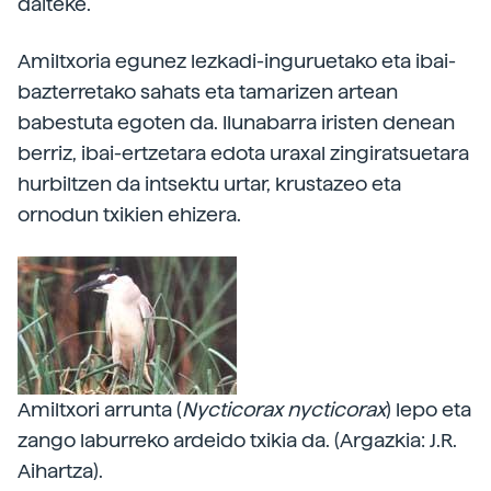
daiteke.
Amiltxoria egunez lezkadi-inguruetako eta ibai-
bazterretako sahats eta tamarizen artean
babestuta egoten da. Ilunabarra iristen denean
berriz, ibai-ertzetara edota uraxal zingiratsuetara
hurbiltzen da intsektu urtar, krustazeo eta
ornodun txikien ehizera.
Amiltxori arrunta (
Nycticorax nycticorax
) lepo eta
zango laburreko ardeido txikia da. (Argazkia: J.R.
Aihartza).