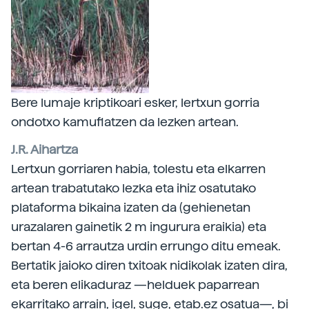
Bere lumaje kriptikoari esker, lertxun gorria
ondotxo kamuflatzen da lezken artean.
J.R. Aihartza
Lertxun gorriaren habia, tolestu eta elkarren
artean trabatutako lezka eta ihiz osatutako
plataforma bikaina izaten da (gehienetan
urazalaren gainetik 2 m ingurura eraikia) eta
bertan 4-6 arrautza urdin errungo ditu emeak.
Bertatik jaioko diren txitoak nidikolak izaten dira,
eta beren elikaduraz —helduek paparrean
ekarritako arrain, igel, suge, etab.ez osatua—, bi