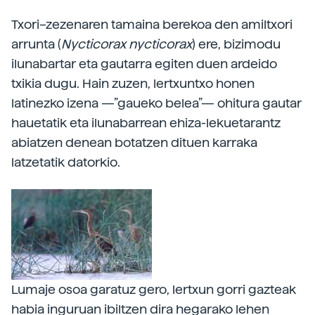
Txori–zezenaren tamaina berekoa den amiltxori
arrunta (
Nycticorax nycticorax
) ere, bizimodu
ilunabartar eta gautarra egiten duen ardeido
txikia dugu. Hain zuzen, lertxuntxo honen
latinezko izena —”gaueko belea”— ohitura gautar
hauetatik eta ilunabarrean ehiza-lekuetarantz
abiatzen denean botatzen dituen karraka
latzetatik datorkio.
Lumaje osoa garatuz gero, lertxun gorri gazteak
habia inguruan ibiltzen dira hegarako lehen