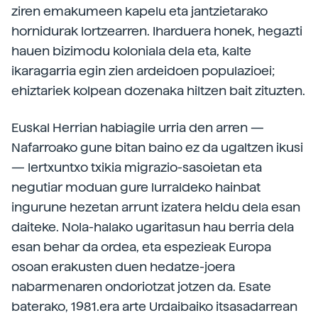
ziren emakumeen kapelu eta jantzietarako
hornidurak lortzearren. Iharduera honek, hegazti
hauen bizimodu koloniala dela eta, kalte
ikaragarria egin zien ardeidoen populazioei;
ehiztariek kolpean dozenaka hiltzen bait zituzten.
Euskal Herrian habiagile urria den arren —
Nafarroako gune bitan baino ez da ugaltzen ikusi
— lertxuntxo txikia migrazio-sasoietan eta
negutiar moduan gure lurraldeko hainbat
ingurune hezetan arrunt izatera heldu dela esan
daiteke. Nola-halako ugaritasun hau berria dela
esan behar da ordea, eta espezieak Europa
osoan erakusten duen hedatze-joera
nabarmenaren ondoriotzat jotzen da. Esate
baterako, 1981.era arte Urdaibaiko itsasadarrean