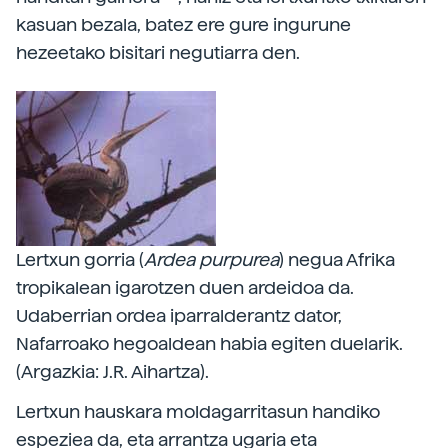
kasuan bezala, batez ere gure ingurune
hezeetako bisitari negutiarra den.
Lertxun gorria (
Ardea purpurea
) negua Afrika
tropikalean igarotzen duen ardeidoa da.
Udaberrian ordea iparralderantz dator,
Nafarroako hegoaldean habia egiten duelarik.
(Argazkia: J.R. Aihartza).
Lertxun hauskara moldagarritasun handiko
espeziea da, eta arrantza ugaria eta