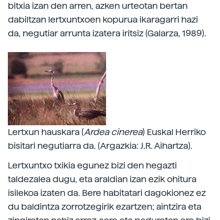
bitxia izan den arren, azken urteotan bertan
dabiltzan lertxuntxoen kopurua ikaragarri hazi
da, negutiar arrunta izatera iritsiz (Galarza, 1989).
Lertxun hauskara (
Ardea cinerea
) Euskal Herriko
bisitari negutiarra da. (Argazkia: J.R. Aihartza).
Lertxuntxo txikia egunez bizi den hegazti
taldezalea dugu, eta araldian izan ezik ohitura
isilekoa izaten da. Bere habitatari dagokionez ez
du baldintza zorrotzegirik ezartzen; aintzira eta