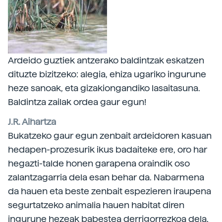
Ardeido guztiek antzerako baldintzak eskatzen
dituzte bizitzeko: alegia, ehiza ugariko ingurune
heze sanoak, eta gizakiongandiko lasaitasuna.
Baldintza zailak ordea gaur egun!
J.R. Aihartza
Bukatzeko gaur egun zenbait ardeidoren kasuan
hedapen-prozesurik ikus badaiteke ere, oro har
hegazti-talde honen garapena oraindik oso
zalantzagarria dela esan behar da. Nabarmena
da hauen eta beste zenbait espezieren iraupena
segurtatzeko animalia hauen habitat diren
ingurune hezeak babestea derrigorrezkoa dela.