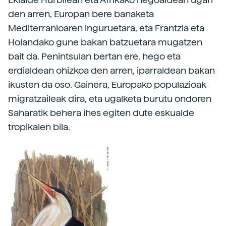
den arren, Europan bere banaketa
Mediterranioaren inguruetara, eta Frantzia eta
Holandako gune bakan batzuetara mugatzen
bait da. Penintsulan bertan ere, hego eta
erdialdean ohizkoa den arren, iparraldean bakan
ikusten da oso. Gainera, Europako populazioak
migratzaileak dira, eta ugalketa burutu ondoren
Saharatik behera ihes egiten dute eskualde
tropikalen bila.