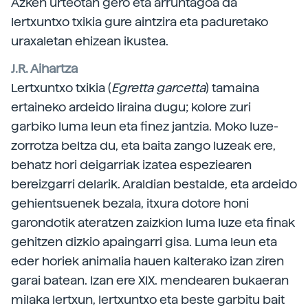
Azken urteotan gero eta arruntagoa da
lertxuntxo txikia gure aintzira eta paduretako
uraxaletan ehizean ikustea.
J.R. Aihartza
Lertxuntxo txikia (
Egretta garcetta
) tamaina
ertaineko ardeido liraina dugu; kolore zuri
garbiko luma leun eta finez jantzia. Moko luze-
zorrotza beltza du, eta baita zango luzeak ere,
behatz hori deigarriak izatea espeziearen
bereizgarri delarik. Araldian bestalde, eta ardeido
gehientsuenek bezala, itxura dotore honi
garondotik ateratzen zaizkion luma luze eta finak
gehitzen dizkio apaingarri gisa. Luma leun eta
eder horiek animalia hauen kalterako izan ziren
garai batean. Izan ere XIX. mendearen bukaeran
milaka lertxun, lertxuntxo eta beste garbitu bait