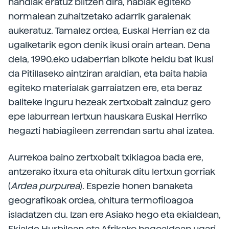
handiak eratuz biltzen dira, habiak egiteko
normalean zuhaitzetako adarrik garaienak
aukeratuz. Tamalez ordea, Euskal Herrian ez da
ugalketarik egon denik ikusi orain artean. Dena
dela, 1990.eko udaberrian bikote heldu bat ikusi
da Pitillaseko aintziran araldian, eta baita habia
egiteko materialak garraiatzen ere, eta beraz
baliteke inguru hezeak zertxobait zainduz gero
epe laburrean lertxun hauskara Euskal Herriko
hegazti habiagileen zerrendan sartu ahal izatea.
Aurrekoa baino zertxobait txikiagoa bada ere,
antzerako itxura eta ohiturak ditu lertxun gorriak
(
Ardea purpurea
). Espezie honen banaketa
geografikoak ordea, ohitura termofiloagoa
isladatzen du. Izan ere Asiako hego eta ekialdean,
Ekialde Hurbilean eta Afrikako hegoaldean ugari