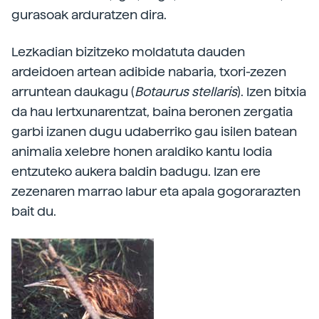
gurasoak arduratzen dira.
Lezkadian bizitzeko moldatuta dauden
ardeidoen artean adibide nabaria, txori-zezen
arruntean daukagu (
Botaurus stellaris
). Izen bitxia
da hau lertxunarentzat, baina beronen zergatia
garbi izanen dugu udaberriko gau isilen batean
animalia xelebre honen araldiko kantu lodia
entzuteko aukera baldin badugu. Izan ere
zezenaren marrao labur eta apala gogorarazten
bait du.