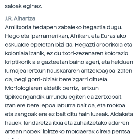
saioak eginez.
J.R. Aihartza
Amiltxoria hedapen zabaleko hegaztia dugu.
Hego eta Iparramerikan, Afrikan, eta Eurasiako
eskualde epeletan bizi da. Hegazti arborikola eta
koloniala izanik, ez du txori-zezenaren kolorazio
kriptikorik ale gazteetan baino ageri, eta helduen
lumajea lertxun hauskararen antzekoagoa izaten
da, begi gorri-biziak bereizgarri dituela.
Morfologiaren aldetik berriz, lertxun
tipikoengandik urrundu egiten da zertxobait.
Izan ere bere lepoa laburra bait da, eta mokoa
eta zangoak ere ez bait ditu hain luzeak. Aldaketa
hauek, landaretza itxia eta zuhaitzetako adarren
artean hobeki ibiltzeko moldaerak direla pentsa