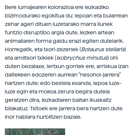
Bere lumajearen kolorazioa ere lezkadiko
bizimodurako egokitua du: lepoan eta bularrean
zehar ageri dituen luzetarako marra ilunek
funtzio disruptibo argia dute, lezken artean
animaliaren forma galdu erazi egiten dutelarik.
Horregatik, eta txori-zezenek (
Botaurus stellaris
)
eta amiltxori txikiek (
Ixobrychus minutus
) ohi
duten bezalaxe, lertxun gorriek ere, arriskua izan
daitekeen edozeren aurrean “hesohol-jarrera”
hartzen dute; edo bestela esanda, lepoa luze-
luze egin eta mokoa zerura begira dutela
geratzen dira, lezkadiaren baitan ikuskaitz
bilakatuz. Txitoek ere jarrera bera hartzen dute
inor habiara hurbiltzen bazaie.