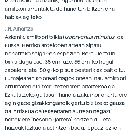
Izaera koloniala izanik, ingurune lasaietan
amiltxori arruntak talde handitan biltzen dira
habiak egiteko.
J.R. Aihartza
Azkenik, amiltxori txikia (
Ixobrychus minutus
) da
Euskal Herriko ardeidoen artean aipatu
beharreko seigarren espeziea. Berau lertxun
txikia dugu oso; 35 cm luze, 55 cm-ko hegal-
zabalera, eta 150 g-ko pisua besterik ez bait ditu.
Lumajearen koloreari dagokionean, hau amiltxori
arruntaren eta txori-zezenaren bitartekoa da.
Ezkutatzeko gaitasun handia izaki, inor ohartu ere
egin gabe gizakiongandik gertu bizitzeko gauza
da. Arriskua daitekeenaren aurrean hegazti
honek ere “hesohol-jarrera” hartzen du, eta
haizeak lezkadia astintzen badu, lepoaz lezken