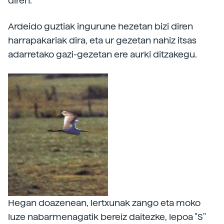
diren.
Ardeido guztiak ingurune hezetan bizi diren
harrapakariak dira, eta ur gezetan nahiz itsas
adarretako gazi-gezetan ere aurki ditzakegu.
Hegan doazenean, lertxunak zango eta moko
luze nabarmenagatik bereiz daitezke, lepoa "S"