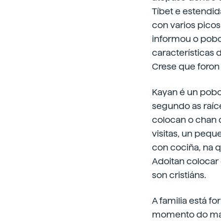
Tíbet e estendida
con varios picos
informou o pobo 
características d
Crese que foron 
Kayan é un pobo
segundo as raíc
colocan o chan 
visitas, un pequ
con cociña, na q
Adoitan colocar 
son cristiáns.
A familia está f
momento do matr