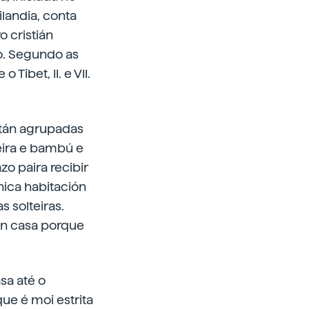
ilandia, conta
o cristián
lo. Segundo as
Tibet, II. e VII.
stán agrupadas
eira e bambú e
o paira recibir
nica habitación
s solteiras.
 en casa porque
sa até o
ue é moi estrita