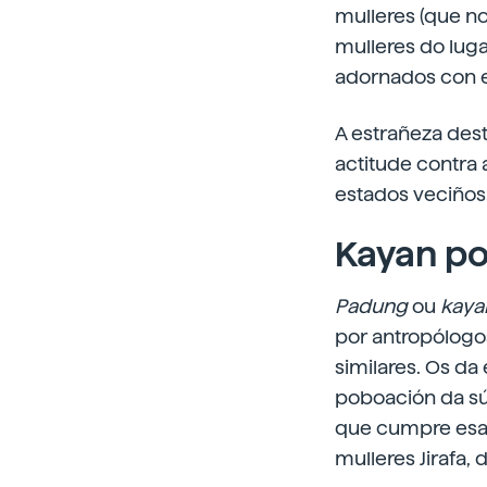
mulleres (que n
mulleres do luga
adornados con e
A estrañeza dest
actitude contra 
estados veciños
Kayan p
Padung
ou
kaya
por antropólogos
similares. Os da
poboación da sú
que cumpre esa f
mulleres Jirafa, 