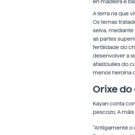
en madeira e b
A terra na que v
Os temas tratados
selva, mediante
as partes super
fertilidade do c
desenvolver a s
afastoulles do 
menos heroína q
Orixe do
Kayan conta con 
pescozo. A máis 
“Antigamente o 