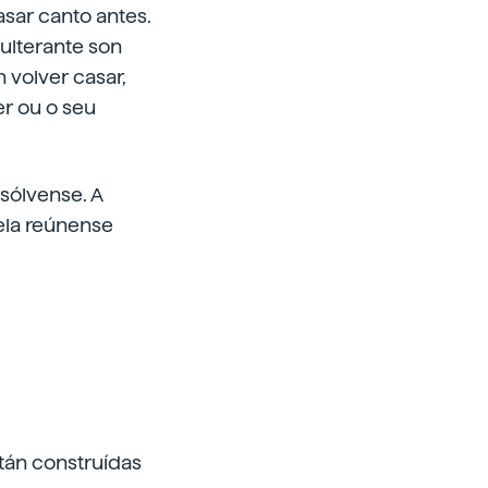
sar canto antes.
ulterante son
 volver casar,
er ou o seu
sólvense. A
ela reúnense
tán construídas