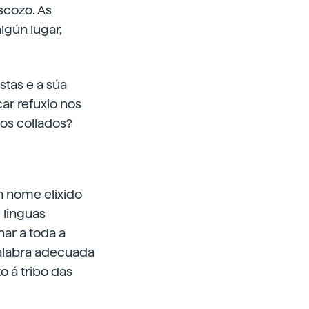
scozo. As
lgún lugar,
stas e a súa
car refuxio nos
os collados?
n nome elixido
 linguas
nar a toda a
palabra adecuada
o á tribo das