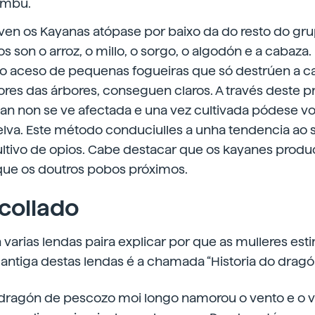
ambú.
iven os Kayanas atópase por baixo da do resto do gru
 son o arroz, o millo, o sorgo, o algodón e a cabaza. P
 o aceso de pequenas fogueiras que só destrúen a ca
iores das árbores, conseguen claros. A través deste
han non se ve afectada e una vez cultivada pódese vo
elva. Este método conduciulles a unha tendencia ao
cultivo de opios. Cabe destacar que os kayanes prod
ue os doutros pobos próximos.
 collado
varias lendas paira explicar por que as mulleres esti
antiga destas lendas é a chamada “Historia do dragón
dragón de pescozo moi longo namorou o vento e o v