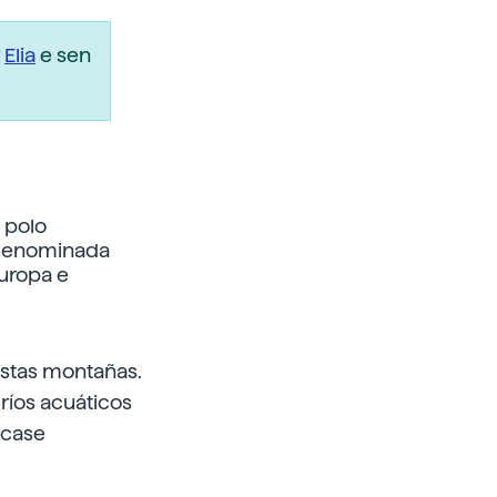
r
Elia
e sen
 polo
 denominada
uropa e
stas montañas.
ríos acuáticos
 case