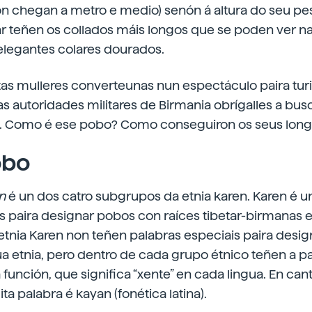
on chegan a metro e medio) senón á altura do seu pe
r teñen os collados máis longos que se poden ver na
legantes colares dourados.
as mulleres converteunas nun espectáculo paira turi
as autoridades militares de Birmania obrígalles a bus
. Como é ese pobo? Como conseguiron os seus long
obo
n
é un dos catro subgrupos da etnia karen. Karen é u
 paira designar pobos con raíces tibetar-birmanas e
 etnia Karen non teñen palabras especiais paira desig
a etnia, pero dentro de cada grupo étnico teñen a 
unción, que significa “xente” en cada lingua. En cant
dita palabra é kayan (fonética latina).