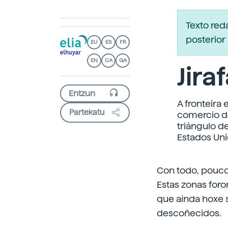
Texto re
posterior 
EU
ES
FR
EN
CA
GA
Jira
A fronteira
Partekatu
comercio d
triángulo 
Estados Uni
Con todo, pouco
Estas zonas for
que aínda hoxe s
descoñecidos.