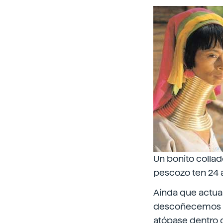
Un bonito collad
pescozo ten 24 a
Aínda que actualm
descoñecemos a 
atópase dentro 