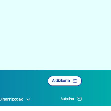
Aldizkaria
Oinarrizkoak
Buletina