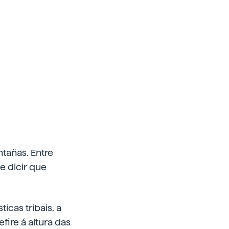
tañas. Entre
e dicir que
icas tribais, a
fire á altura das