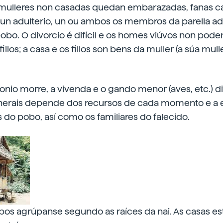
mulleres non casadas quedan embarazadas, fanas ca
dun adulterio, un ou ambos os membros da parella ad
bo. O divorcio é difícil e os homes viúvos non poden
illos; a casa e os fillos son bens da muller (a súa mull
io morre, a vivenda e o gando menor (aves, etc.) di
nerais depende dos recursos de cada momento e a 
 do pobo, así como os familiares do falecido.
bos agrúpanse segundo as raíces da nai. As casas es