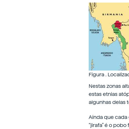
Figura . Localiz
Nestas zonas al
estas etnias ató
algunhas delas t
Aínda que cada g
“jirafa” é o pob