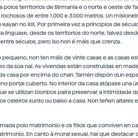
 polos territorios de Birmania e o norte e oeste de Ta
 rochosos de entre 1.000 e 3.000 metros. Un misioneir
kayan no XIX. Por primeira vez a principios de sécu
a linguaxe, desde os territorios do norte, talvez desde o 
entre séculos, pero iso non é máis que crenza.
 pequeno, non ten máis de vinte casas e as casas e
es da súa nai. As vivendas están construídas en mad
da casa por encima do chan. Tamén dispón dun espaz
eno portal cuberto. No interior da casa atópase una ú
ue se utilizan bionbos paira preservar a intimidade da
os celeiros xunto ou baixo a casa. Non teñen altares
ormada polo matrimonio e os fillos que conviven en ca
imonio. En canto á moral sexual, hai que destacar q