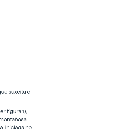
que suxeita o
r figura 1),
n montañosa
, iniciada no