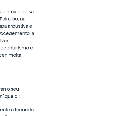
po étnico do ka.
aira iso, na
pa arbustiva e
 procedemento, a
lver
 sedentarismo e
ucen moita
ran o seu
” que di:
ento a fecundó.