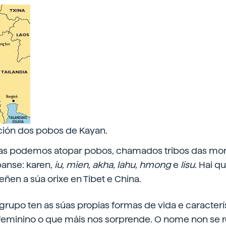
ación dos pobos de Kayan.
tas podemos atopar pobos, chamados tribos das mon
panse: karen,
iu, mien, akha, lahu, hmong
e
lisu.
Hai qu
eñen a súa orixe en Tibet e China.
rupo ten as súas propias formas de vida e característ
o feminino o que máis nos sorprende. O nome non se re