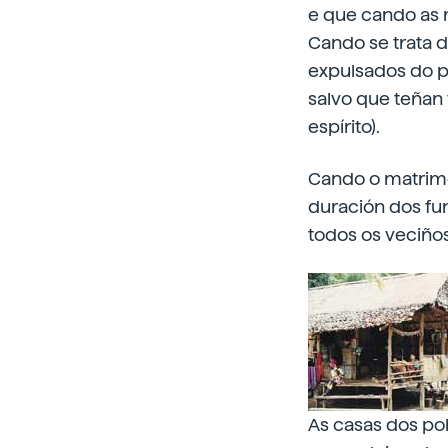
e que cando as 
Cando se trata 
expulsados do po
salvo que teñan f
espírito).
Cando o matrimon
duración dos fu
todos os veciños
As casas dos po