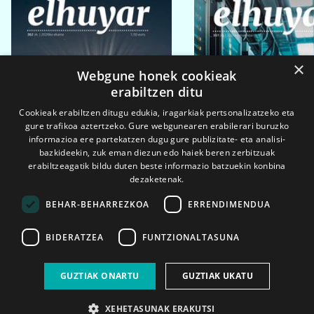
×
Webgune honek cookieak
erabiltzen ditu
Cookieak erabiltzen ditugu edukia, iragarkiak pertsonalizatzeko eta
gure trafikoa aztertzeko. Gure webgunearen erabilerari buruzko
informazioa ere partekatzen dugu gure publizitate- eta analisi-
bazkideekin, zuk eman diezun edo haiek beren zerbitzuak
erabiltzeagatik bildu duten beste informazio batzuekin konbina
dezaketenak.
BEHAR-BEHARREZKOA
ERRENDIMENDUA
BIDERATZEA
FUNTZIONALTASUNA
2026ko eka. 1a
2026ko mar. 1a
GUZTIAK ONARTU
GUZTIAK UKATU
XEHETASUNAK ERAKUTSI