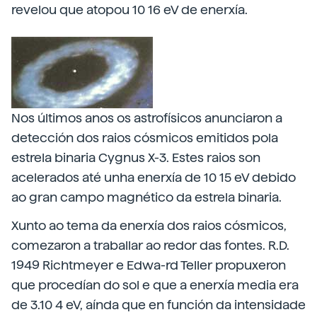
revelou que atopou 10 16 eV de enerxía.
Nos últimos anos os astrofísicos anunciaron a
detección dos raios cósmicos emitidos pola
estrela binaria Cygnus X-3. Estes raios son
acelerados até unha enerxía de 10 15 eV debido
ao gran campo magnético da estrela binaria.
Xunto ao tema da enerxía dos raios cósmicos,
comezaron a traballar ao redor das fontes. R.D.
1949 Richtmeyer e Edwa-rd Teller propuxeron
que procedían do sol e que a enerxía media era
de 3.10 4 eV, aínda que en función da intensidade