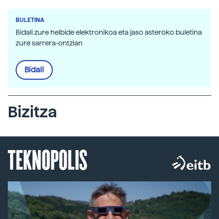
BULETINA
Bidali zure helbide elektronikoa eta jaso asteroko buletina
zure sarrera-ontzian
Bidali
Bizitza
TEKNOPOLIS