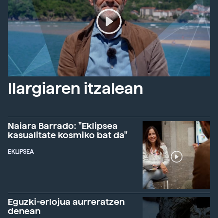
Ilargiaren itzalean
Naiara Barrado: "Eklipsea
kasualitate kosmiko bat da"
EKLIPSEA
Eguzki-erlojua aurreratzen
denean