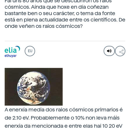
Fai uns 80 anos que se descubriron os raios
cósmicos. Aínda que hoxe en día coñezan
bastante ben o seu carácter, o tema da fonte
está en plena actualidade entre os científicos. De
onde veñen os raios cósmicos?
EU
A enerxía media dos raios cósmicos primarios é
de 2.10 eV. Probablemente o 10% non leva máis
enerxía da mencionada e entre elas hai 10 20 eV