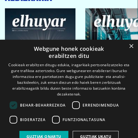
×
Webgune honek cookieak
erabiltzen ditu
Cookieak erabiltzen ditugu edukia, iragarkiak pertsonalizatzeko eta
gure trafikoa aztertzeko. Gure webgunearen erabilerari buruzko
informazioa ere partekatzen dugu gure publizitate- eta analisi-
bazkideekin, zuk eman diezun edo haiek beren zerbitzuak
erabiltzeagatik bildu duten beste informazio batzuekin konbina
dezaketenak.
BEHAR-BEHARREZKOA
ERRENDIMENDUA
BIDERATZEA
FUNTZIONALTASUNA
2026ko eka. 1a
2026ko mar. 1a
GUZTIAK ONARTU
GUZTIAK UKATU