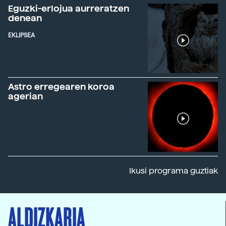
Eguzki-erlojua aurreratzen
denean
EKLIPSEA
Astro erregearen koroa
agerian
Ikusi programa guztiak
ALDIZKARIA