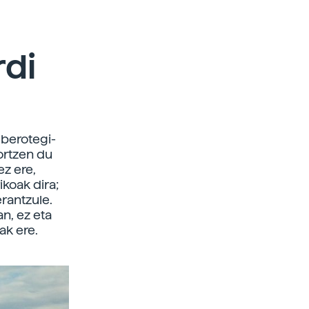
rdi
 berotegi-
ortzen du
ez ere,
koak dira;
erantzule.
an, ez eta
ak ere.