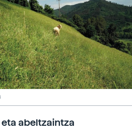
i
eta abeltzaintza