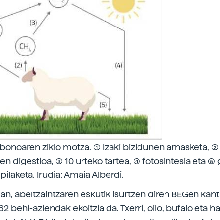
arbonoaren ziklo motza. (1) Izaki bizidunen arnasketa, (2)
 digestioa, (3) 10 urteko tartea, (4) fotosintesia eta (5) 
ilaketa. Irudia: Amaia Alberdi.
n, abeltzaintzaren eskutik isurtzen diren BEGen kant
62 behi-aziendak ekoitzia da. Txerri, oilo, bufalo eta h