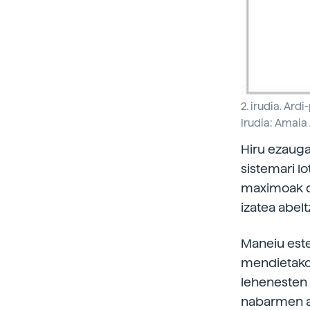
2. irudia. Ard
Irudia: Amaia 
Hiru ezauga
sistemari l
maximoak di
izatea abel
Maneiu este
mendietako 
lehenesten 
nabarmen a