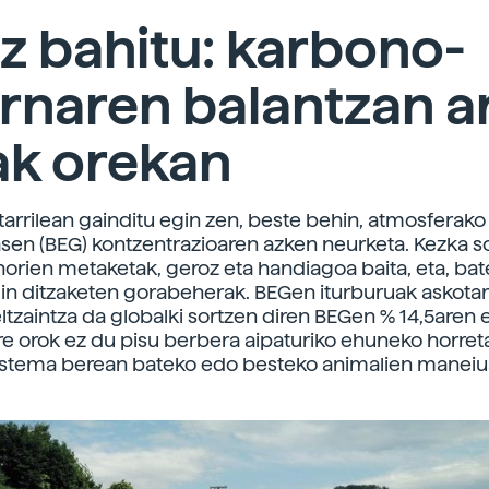
iz bahitu: karbono-
rnaren balantzan a
ak orekan
tarrilean gainditu egin zen, beste behin, atmosferako
sen (BEG) kontzentrazioaren azken neurketa. Kezka s
orien metaketak, geroz eta handiagoa baita, eta, bat
in ditzaketen gorabeherak. BEGen iturburuak askotari
ltzaintza da globalki sortzen diren BEGen % 14,5aren 
ere orok ez du pisu berbera aipaturiko ehuneko horret
istema berean bateko edo besteko animalien maneiu