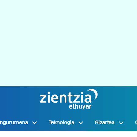
Ingurumena
Teknologia
Gizartea