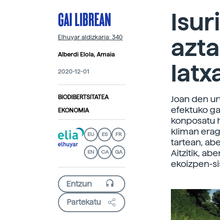
GAI LIBREAN
Isur
azta
Elhuyar aldizkaria: 340
Alberdi Elola, Amaia
latx
2020-12-01
BIODIBERTSITATEA
Joan den ur
efektuko ga
EKONOMIA
konposatu h
kliman erag
EU
ES
FR
tartean, abe
Aitzitik, ab
EN
CA
GA
ekoizpen-s
Partekatu