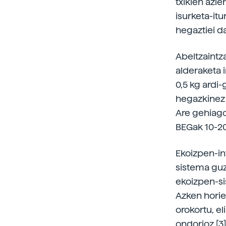
txikien azie
isurketa-itu
hegaztiei da
Abeltzaintz
alderaketa 
0,5 kg ardi
hegazkinez 
Are gehiago
BEGak 10-20
Ekoizpen-in
sistema guz
ekoizpen-si
Azken horie
orokortu, e
ondorioz [3]