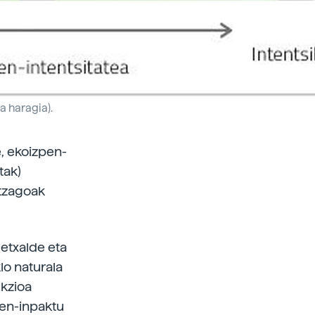
a haragia).
, ekoizpen-
tak)
itzagoak
etxalde eta
lo naturala
ukzioa
en-inpaktu