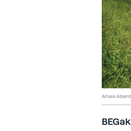
Amaia Alberd
BEGak 