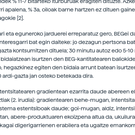
ndek % 11-7 bitarteko iturburuak eragiten dituzte. Azk
rri apalena, % 3a, oiloak barne hartzen ez dituen gain
gokie [2].
ari eta eguneroko jarduerei erreparatuz gero, BEGei 
interesgarri bat egin daiteke: jo dezagun pertsona ba
-gazta kontsumitzen dituela; 30 minutu autoz edo 5-10
bidaiatzean isurtzen den BEG-kantitatearen baliokide
, hegazkinez egiten den bidaia arrunt batean isurtze
 ardi-gazta jan osteko betekada dira.
tentsitatearen gradientean ezarrita daude abereen 
tiak (2. irudia): gradientearen behe-mugan, intentsit
stema estentsiboak daude; goi-mugan, aldiz, intents
tan, abere-produktuaren ekoizpena altua da, ukuilura
likagai digerigarrienen erabilera eta ugaltze emanko
.