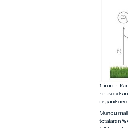
1. irudia. K
hausnarkarien
organikoen p
Mundu maila
totalaren % 