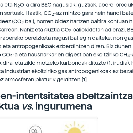
-a eta N
O-a dira BEG nagusiak; guztiak, abere-produ
2
 sortuak. Haatik, CO
-az mintzo gara hein handi bate
2
deez (CO
bal), horren bidez hartzen baitira kontuan h
2
arrean. Nahiz eta guztia CO
baliokidetan adierazi, 
2
 araberako bereizketa nagusi bat egin daiteke, non ga
 eta antropogenikoak ezberdintzen diren. Bizidunen
o CO
-a eta hausnarkarien digestioan ekoitziriko CH
-
2
4
dira, eta ziklo motzeko karbonoak dituzte (1. irudia). 
a industrian ekoitziriko gas antropogenikoak ez bezal
 atmosferan pilaturik gelditzen [1].
en-intentsitatea abeltzaintza
ktua
vs
. ingurumena