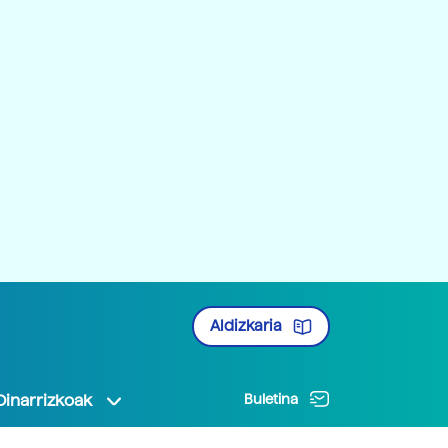
Aldizkaria
Oinarrizkoak
Buletina