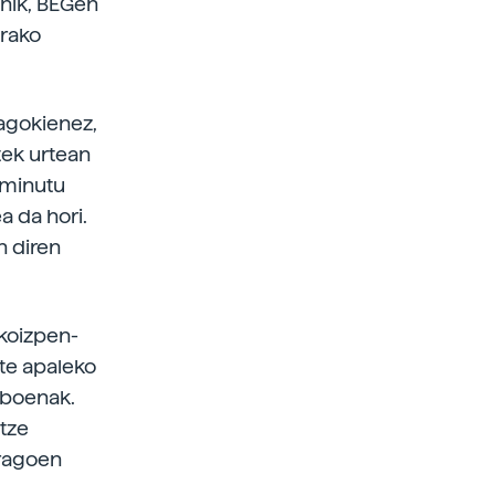
enik, BEGen
erako
dagokienez,
tek urtean
 minutu
a da hori.
n diren
ekoizpen-
ate apaleko
iboenak.
tze
rragoen