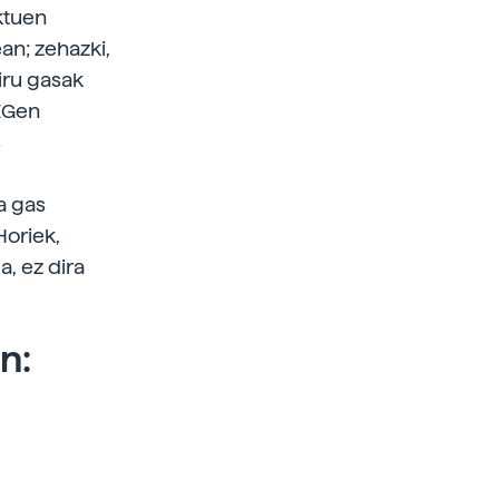
ktuen
an; zehazki,
iru gasak
BEGen
s
a gas
Horiek,
a, ez dira
n: