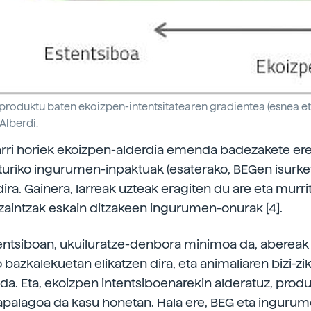
i-produktu baten ekoizpen-intentsitatearen gradientea (esnea et
Alberdi.
rri horiek ekoizpen-alderdia emenda badezakete ere
oturiko ingurumen-inpaktuak (esaterako, BEGen isurke
ra. Gainera, larreak uzteak eragiten du are eta murr
tzaintzak eskain ditzakeen ingurumen-onurak [4].
ntsiboan, ukuiluratze-denbora minimoa da, abereak 
bazkalekuetan elikatzen dira, eta animaliaren bizi-zik
da. Eta, ekoizpen intentsiboenarekin alderatuz, prod
palagoa da kasu honetan. Hala ere, BEG eta ingurum