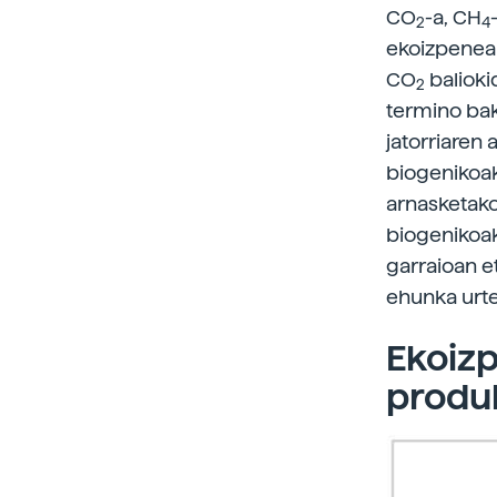
CO
-a, CH
2
4
ekoizpenean
CO
balioki
2
termino bak
jatorriaren
biogenikoak
arnasketak
biogenikoak 
garraioan et
ehunka urtez
Ekoizp
produ