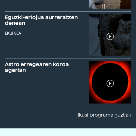
Eguzki-erlojua aurreratzen
denean
EKLIPSEA
Astro erregearen koroa
agerian
Ikusi programa guztiak