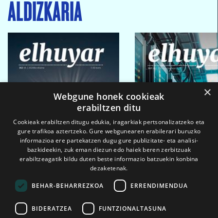
ALDIZKARIA
×
Webgune honek cookieak
erabiltzen ditu
Cookieak erabiltzen ditugu edukia, iragarkiak pertsonalizatzeko eta
gure trafikoa aztertzeko. Gure webgunearen erabilerari buruzko
informazioa ere partekatzen dugu gure publizitate- eta analisi-
bazkideekin, zuk eman diezun edo haiek beren zerbitzuak
erabiltzeagatik bildu duten beste informazio batzuekin konbina
dezaketenak.
BEHAR-BEHARREZKOA
ERRENDIMENDUA
BIDERATZEA
FUNTZIONALTASUNA
2026ko eka. 1a
2026ko mar. 1a