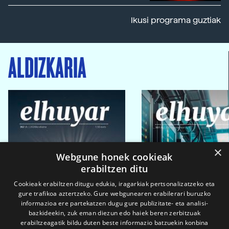
Ikusi programa guztiak
ALDIZKARIA
×
Webgune honek cookieak
erabiltzen ditu
Cookieak erabiltzen ditugu edukia, iragarkiak pertsonalizatzeko eta
gure trafikoa aztertzeko. Gure webgunearen erabilerari buruzko
informazioa ere partekatzen dugu gure publizitate- eta analisi-
bazkideekin, zuk eman diezun edo haiek beren zerbitzuak
erabiltzeagatik bildu duten beste informazio batzuekin konbina