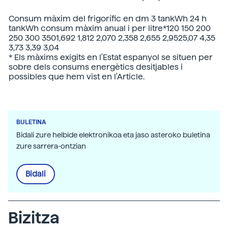
Consum màxim del frigorífic en dm 3 tankWh 24 h
tankWh consum màxim anual i per litre*120 150 200
250 300 3501,692 1,812 2,070 2,358 2,655 2,9525,07 4,35
3,73 3,39 3,04
* Els màxims exigits en l'Estat espanyol se situen per
sobre dels consums energètics desitjables i
possibles que hem vist en l'Article.
BULETINA
Bidali zure helbide elektronikoa eta jaso asteroko buletina
zure sarrera-ontzian
Bidali
Bizitza