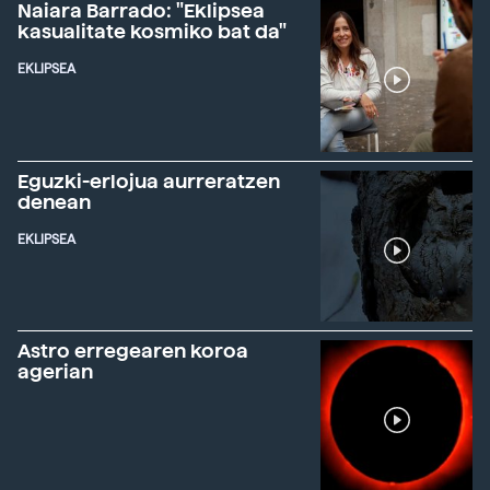
Naiara Barrado: "Eklipsea
kasualitate kosmiko bat da"
EKLIPSEA
Eguzki-erlojua aurreratzen
denean
EKLIPSEA
Astro erregearen koroa
agerian