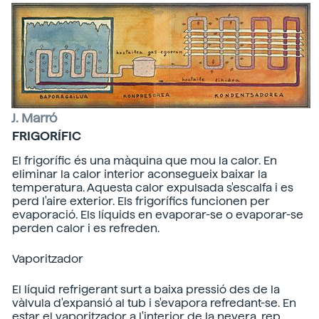
J. Marró
FRIGORÍFIC
El frigorífic és una màquina que mou la calor. En
eliminar la calor interior aconsegueix baixar la
temperatura. Aquesta calor expulsada s'escalfa i es
perd l'aire exterior. Els frigorífics funcionen per
evaporació. Els líquids en evaporar-se o evaporar-se
perden calor i es refreden.
Vaporitzador
El líquid refrigerant surt a baixa pressió des de la
vàlvula d'expansió al tub i s'evapora refredant-se. En
estar el vaporitzador a l'interior de la nevera, rep