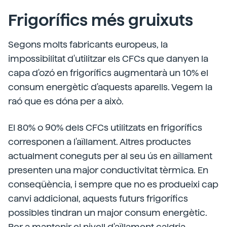
Frigorífics més gruixuts
Segons molts fabricants europeus, la
impossibilitat d'utilitzar els CFCs que danyen la
capa d'ozó en frigorífics augmentarà un 10% el
consum energètic d'aquests aparells. Vegem la
raó que es dóna per a això.
El 80% o 90% dels CFCs utilitzats en frigorífics
corresponen a l'aïllament. Altres productes
actualment coneguts per al seu ús en aïllament
presenten una major conductivitat tèrmica. En
conseqüència, i sempre que no es produeixi cap
canvi addicional, aquests futurs frigorífics
possibles tindran un major consum energètic.
Per a mantenir el nivell d'aïllament caldria