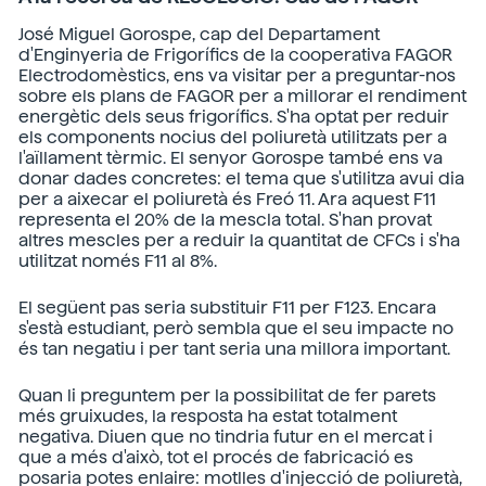
José Miguel Gorospe, cap del Departament
d'Enginyeria de Frigorífics de la cooperativa FAGOR
Electrodomèstics, ens va visitar per a preguntar-nos
sobre els plans de FAGOR per a millorar el rendiment
energètic dels seus frigorífics. S'ha optat per reduir
els components nocius del poliuretà utilitzats per a
l'aïllament tèrmic. El senyor Gorospe també ens va
donar dades concretes: el tema que s'utilitza avui dia
per a aixecar el poliuretà és Freó 11. Ara aquest F11
representa el 20% de la mescla total. S'han provat
altres mescles per a reduir la quantitat de CFCs i s'ha
utilitzat només F11 al 8%.
El següent pas seria substituir F11 per F123. Encara
s'està estudiant, però sembla que el seu impacte no
és tan negatiu i per tant seria una millora important.
Quan li preguntem per la possibilitat de fer parets
més gruixudes, la resposta ha estat totalment
negativa. Diuen que no tindria futur en el mercat i
que a més d'això, tot el procés de fabricació es
posaria potes enlaire: motlles d'injecció de poliuretà,