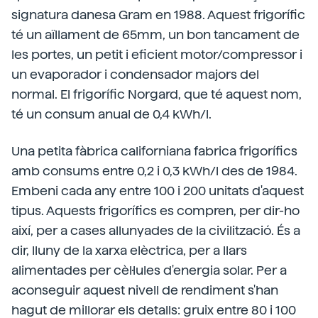
signatura danesa Gram en 1988. Aquest frigorífic
té un aïllament de 65mm, un bon tancament de
les portes, un petit i eficient motor/compressor i
un evaporador i condensador majors del
normal. El frigorífic Norgard, que té aquest nom,
té un consum anual de 0,4 kWh/l.
Una petita fàbrica californiana fabrica frigorífics
amb consums entre 0,2 i 0,3 kWh/l des de 1984.
Embeni cada any entre 100 i 200 unitats d'aquest
tipus. Aquests frigorífics es compren, per dir-ho
així, per a cases allunyades de la civilització. És a
dir, lluny de la xarxa elèctrica, per a llars
alimentades per cèl·lules d'energia solar. Per a
aconseguir aquest nivell de rendiment s'han
hagut de millorar els detalls: gruix entre 80 i 100